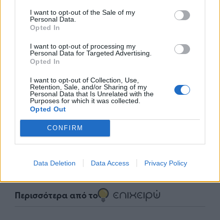
I want to opt-out of the Sale of my
Personal Data.
Opted In
I want to opt-out of processing my
Personal Data for Targeted Advertising.
Opted In
I want to opt-out of Collection, Use,
nd.gr
TP Greece: Πώς διαμορφώνεται το
Η ομ
Retention, Sale, and/or Sharing of my
Personal Data that Is Unrelated with the
άθε
μέλλον του Insurance στην εποχή του AI
σου 
Purposes for which it was collected.
Opted Out
CONFIRM
Advertorial
Data Deletion
Data Access
Privacy Policy
Περισσότερα από το