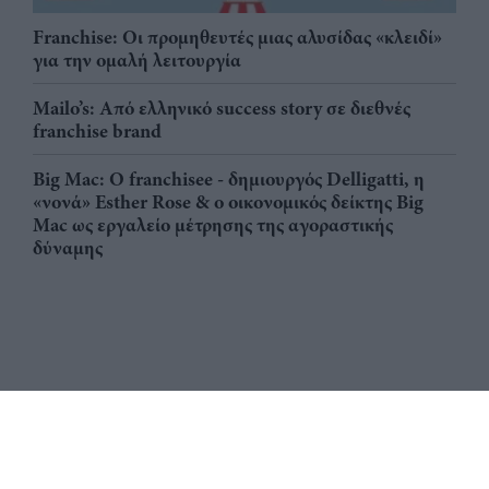
Franchise: Οι προμηθευτές μιας αλυσίδας «κλειδί»
για την ομαλή λειτουργία
Mailo’s: Από ελληνικό success story σε διεθνές
franchise brand
Big Mac: Ο franchisee - δημιουργός Delligatti, η
«νονά» Esther Rose & ο οικονομικός δείκτης Big
Mac ως εργαλείο μέτρησης της αγοραστικής
δύναμης