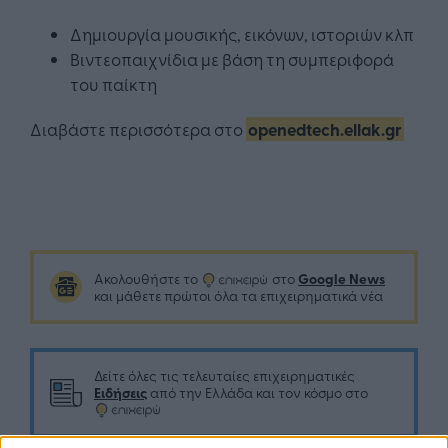
Δημιουργία μουσικής, εικόνων, ιστοριών κλπ
Βιντεοπαιχνίδια με βάση τη συμπεριφορά
του παίκτη
Διαβάστε περισσότερα στο
openedtech.ellak.gr
Google News
Ακολουθήστε το
στο
και μάθετε πρώτοι όλα τα επιχειρηματικά νέα
Δείτε όλες τις τελευταίες επιχειρηματικές
Ειδήσεις
από την Ελλάδα και τον κόσμο στο