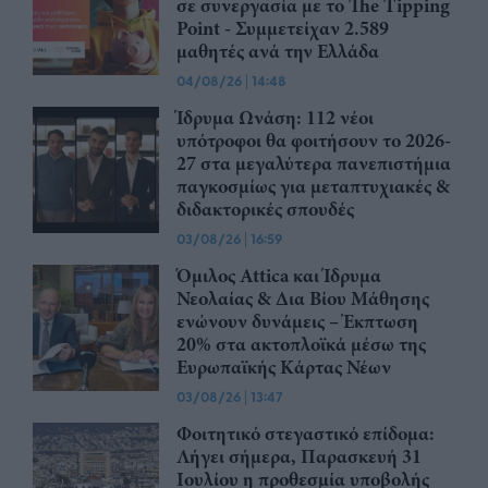
σε συνεργασία με το The Tipping
Point - Συμμετείχαν 2.589
μαθητές ανά την Ελλάδα
04/08/26
|
14:48
Ίδρυμα Ωνάση: 112 νέοι
υπότροφοι θα φοιτήσουν το 2026-
27 στα μεγαλύτερα πανεπιστήμια
παγκοσμίως για μεταπτυχιακές &
διδακτορικές σπουδές
03/08/26
|
16:59
Όμιλος Attica και Ίδρυμα
Νεολαίας & Δια Βίου Μάθησης
ενώνουν δυνάμεις – Έκπτωση
20% στα ακτοπλοϊκά μέσω της
Ευρωπαϊκής Κάρτας Νέων
03/08/26
|
13:47
Φοιτητικό στεγαστικό επίδομα:
Λήγει σήμερα, Παρασκευή 31
Ιουλίου η προθεσμία υποβολής