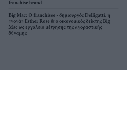
franchise brand
Big Mac: Ο franchisee - δημιουργός Delligatti, η
«νονά» Esther Rose & ο οικονομικός δείκτης Big
Mac ως εργαλείο μέτρησης της αγοραστικής
δύναμης