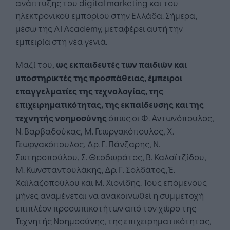
ανάπτυξης του digital marketing και του
ηλεκτρονικού εμπορίου στην Ελλάδα. Σήμερα,
μέσω της AI Academy, μεταφέρει αυτή την
εμπειρία στη νέα γενιά.
Μαζί του,
ως εκπαιδευτές των παιδιών και
υποστηρικτές της προσπάθειας, έμπειροι
επαγγελματίες της τεχνολογίας, της
επιχειρηματικότητας, της εκπαίδευσης και της
τεχνητής νοημοσύνης
όπως οι Φ. Αντωνόπουλος,
Ν. Βαρβαδούκας, Μ. Γεωργακόπουλος, Χ.
Γεωργακόπουλος, Δρ. Γ. Πάνζαρης, Ν.
Σωτηροπούλου, Σ. Θεοδωράτος, Β. Καλαϊτζίδου,
Μ. Κωνσταντουλάκης, Δρ. Γ. Σολδάτος, Έ.
Χαϊλαζοπούλου και Μ. Χιονίδης. Τους επόμενους
μήνες αναμένεται να ανακοινωθεί η συμμετοχή
επιπλέον προσωπικοτήτων από τον χώρο της
Τεχνητής Νοημοσύνης, της επιχειρηματικότητας,