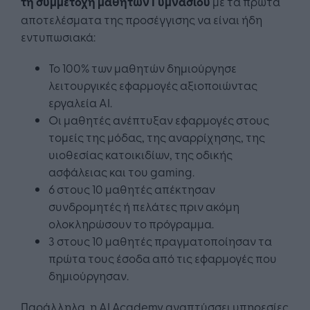
τη συμμετοχή μαθητών Γυμνασίου
με τα πρώτα
αποτελέσματα της προσέγγισης να είναι ήδη
εντυπωσιακά:
Το 100% των μαθητών δημιούργησε
λειτουργικές εφαρμογές αξιοποιώντας
εργαλεία AI.
Οι μαθητές ανέπτυξαν εφαρμογές στους
τομείς της μόδας, της αναρρίχησης, της
υιοθεσίας κατοικιδίων, της οδικής
ασφάλειας και του gaming.
6 στους 10 μαθητές απέκτησαν
συνδρομητές ή πελάτες πριν ακόμη
ολοκληρώσουν το πρόγραμμα.
3 στους 10 μαθητές πραγματοποίησαν τα
πρώτα τους έσοδα από τις εφαρμογές που
δημιούργησαν.
Παράλληλα, η AI Academy αναπτύσσει υπηρεσίες