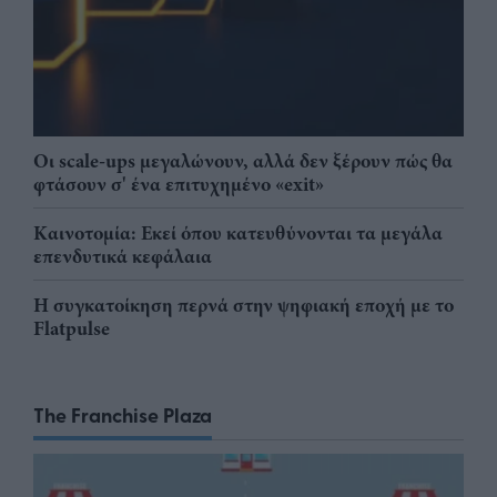
Οι scale-ups μεγαλώνουν, αλλά δεν ξέρουν πώς θα
φτάσουν σ' ένα επιτυχημένο «exit»
Καινοτομία: Εκεί όπου κατευθύνονται τα μεγάλα
επενδυτικά κεφάλαια
Η συγκατοίκηση περνά στην ψηφιακή εποχή με το
Flatpulse
The Franchise Plaza