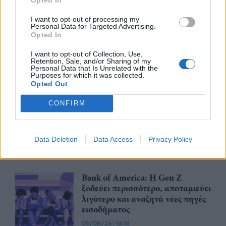
I want to opt-out of processing my
Personal Data for Targeted Advertising.
nd.gr
TP Greece: Πώς διαμορφώνεται το
Η ομ
Opted In
άθε
μέλλον του Insurance στην εποχή του AI
σου 
I want to opt-out of Collection, Use,
Retention, Sale, and/or Sharing of my
Personal Data that Is Unrelated with the
Purposes for which it was collected.
Opted Out
Advertorial
CONFIRM
Data Deletion
Data Access
Privacy Policy
Περισσότερα από το
Bank of America: Η Gen Z
ξoδεύει περισσότερο, αποταμιεύει
λιγότερο και αναζητά νέες πηγές
εισοδήματος
05/08/26
|
16:16