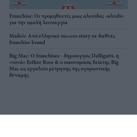
Franchise: Οι προμηθευτές μιας αλυσίδας «κλειδί»
για την ομαλή λειτουργία
Mailo’s: Από ελληνικό success story σε διεθνές
franchise brand
Big Mac: Ο franchisee - δημιουργός Delligatti, η
«νονά» Esther Rose & ο οικονομικός δείκτης Big
Mac ως εργαλείο μέτρησης της αγοραστικής
δύναμης