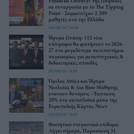
Financial Literacy» της Πειραιώς
σε συνεργασία με το The Tipping
Point - Συμμετείχαν 2.589
μαθητές ανά την Ελλάδα
04/08/26
|
14:48
Ίδρυμα Ωνάση: 112 νέοι
υπότροφοι θα φοιτήσουν το 2026-
27 στα μεγαλύτερα πανεπιστήμια
παγκοσμίως για μεταπτυχιακές &
διδακτορικές σπουδές
03/08/26
|
16:59
Όμιλος Attica και Ίδρυμα
Νεολαίας & Δια Βίου Μάθησης
ενώνουν δυνάμεις – Έκπτωση
20% στα ακτοπλοϊκά μέσω της
Ευρωπαϊκής Κάρτας Νέων
03/08/26
|
13:47
Φοιτητικό στεγαστικό επίδομα:
Λήγει σήμερα, Παρασκευή 31