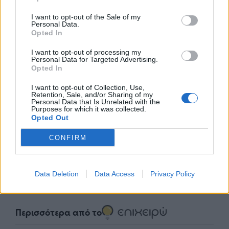
I want to opt-out of the Sale of my
Personal Data.
Opted In
I want to opt-out of processing my
Personal Data for Targeted Advertising.
Opted In
I want to opt-out of Collection, Use,
Retention, Sale, and/or Sharing of my
nd.gr
TP Greece: Πώς διαμορφώνεται το
Η ομ
Personal Data that Is Unrelated with the
άθε
μέλλον του Insurance στην εποχή του AI
σου 
Purposes for which it was collected.
Opted Out
CONFIRM
Advertorial
Data Deletion
Data Access
Privacy Policy
Περισσότερα από το