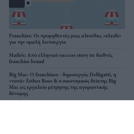
Franchise: Οι προμηθευτές μιας αλυσίδας «κλειδί»
για την ομαλή λειτουργία
Mailo’s: Από ελληνικό success story σε διεθνές
franchise brand
Big Mac: Ο franchisee - δημιουργός Delligatti, η
«νονά» Esther Rose & ο οικονομικός δείκτης Big
Mac ως εργαλείο μέτρησης της αγοραστικής
δύναμης