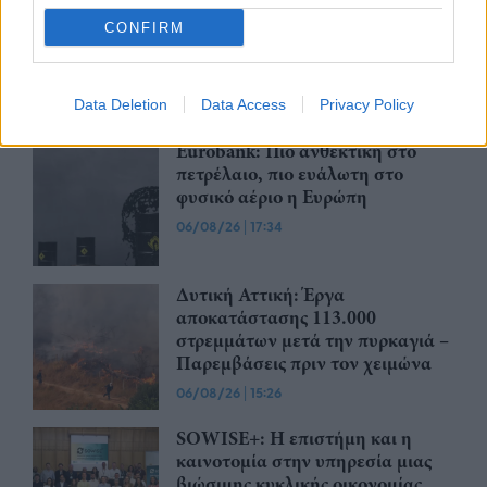
CONFIRM
Περισσότερα από το
Data Deletion
Data Access
Privacy Policy
Eurobank: Πιο ανθεκτική στο
πετρέλαιο, πιο ευάλωτη στο
φυσικό αέριο η Ευρώπη
06/08/26
|
17:34
Δυτική Αττική: Έργα
αποκατάστασης 113.000
στρεμμάτων μετά την πυρκαγιά –
Παρεμβάσεις πριν τον χειμώνα
06/08/26
|
15:26
SOWISE+: Η επιστήμη και η
καινοτομία στην υπηρεσία μιας
βιώσιμης κυκλικής οικονομίας