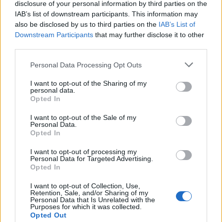
disclosure of your personal information by third parties on the
IAB’s list of downstream participants. This information may
also be disclosed by us to third parties on the
IAB’s List of
Downstream Participants
that may further disclose it to other
third parties.
Personal Data Processing Opt Outs
I want to opt-out of the Sharing of my
personal data.
Opted In
I want to opt-out of the Sale of my
Personal Data.
Opted In
λάζουν: To Jobfind.gr
TP Greece: Πώς διαμορφώνετ
I want to opt-out of processing my
«σύμμαχος» για κάθε
μέλλον του Insurance στην επ
Personal Data for Targeted Advertising.
Opted In
εργαζόμενο
I want to opt-out of Collection, Use,
Retention, Sale, and/or Sharing of my
Personal Data that Is Unrelated with the
Purposes for which it was collected.
Advertorial
Opted Out