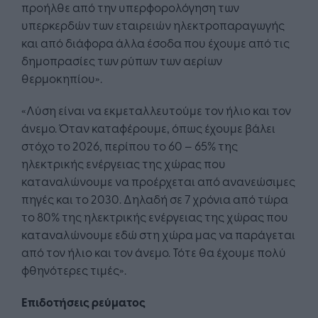
προήλθε από την υπερφορολόγηση των
υπερκερδών των εταιρειών ηλεκτροπαραγωγής
και από διάφορα άλλα έσοδα που έχουμε από τις
δημοπρασίες των ρύπων των αερίων
θερμοκηπίου».
«Λύση είναι να εκμεταλλευτούμε τον ήλιο και τον
άνεμο. Όταν καταφέρουμε, όπως έχουμε βάλει
στόχο το 2026, περίπου το 60 – 65% της
ηλεκτρικής ενέργειας της χώρας που
καταναλώνουμε να προέρχεται από ανανεώσιμες
πηγές και το 2030. Δηλαδή σε 7 χρόνια από τώρα
το 80% της ηλεκτρικής ενέργειας της χώρας που
καταναλώνουμε εδώ στη χώρα μας να παράγεται
από τον ήλιο και τον άνεμο. Τότε θα έχουμε πολύ
φθηνότερες τιμές».
Επιδοτήσεις ρεύματος