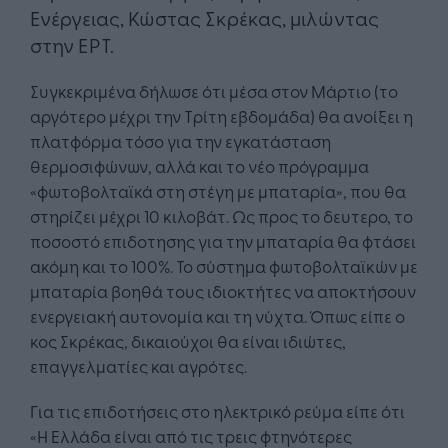
Ενέργειας, ​Κώστας Σκρέκας, μιλώντας
στην ΕΡΤ.
Συγκεκριμένα δήλωσε ότι μέσα στον Μάρτιο (το
αργότερο μέχρι την Τρίτη εβδομάδα) θα ανοίξει η
πλατφόρμα τόσο για την εγκατάσταση
θερμοσιφώνων, αλλά και το νέο πρόγραμμα
«φωτοβολταϊκά στη στέγη με μπαταρία», που θα
στηρίζει μέχρι 10 κιλοβάτ. Ως προς το δευτερο, το
ποσοστό επιδοτησης για την μπαταρία θα φτάσει
ακόμη και το 100%. Το σύστημα φωτοβολταϊκών με
μπαταρία βοηθά τους ιδιοκτήτες να αποκτήσουν
ενεργειακή αυτονομία και τη νύχτα. Όπως είπε ο
κος Σκρέκας, δικαιούχοι θα είναι ιδιώτες,
επαγγελματίες και αγρότες.
Για τις επιδοτήσεις στο ηλεκτρικό ρεύμα είπε ότι
«Η Ελλάδα είναι από τις τρεις φτηνότερες