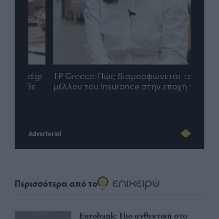
nd.gr
TP Greece: Πώς διαμορφώνεται το
Η ομ
άθε
μέλλον του Insurance στην εποχή του AI
σου 
Advertorial
Περισσότερα από το
Eurobank: Πιο ανθεκτική στο