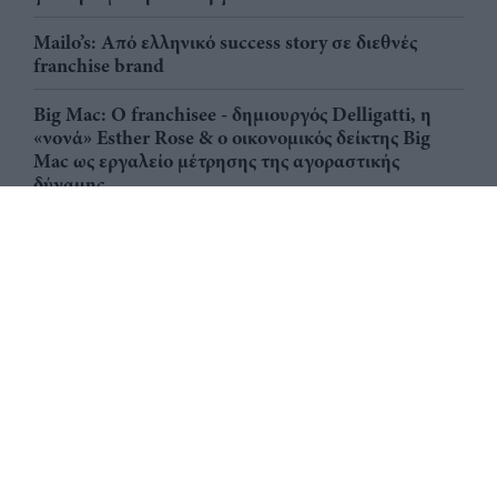
Mailo’s: Από ελληνικό success story σε διεθνές
franchise brand
Big Mac: Ο franchisee - δημιουργός Delligatti, η
«νονά» Esther Rose & ο οικονομικός δείκτης Big
Mac ως εργαλείο μέτρησης της αγοραστικής
δύναμης