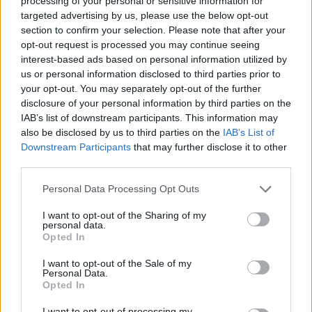
processing of your personal or sensitive information for
targeted advertising by us, please use the below opt-out
AKTOR - ΔΕΠΑ: Έκλεισε η συμφωνία για το
section to confirm your selection. Please note that after your
αμερικανικό LNG
opt-out request is processed you may continue seeing
interest-based ads based on personal information utilized by
Παπαθανάσης: 84,3 εκατ. ευρώ από το ΕΣΠΑ
us or personal information disclosed to third parties prior to
για την κατασκευή αγωγού φυσικού αερίου
your opt-out. You may separately opt-out of the further
υψηλής πίεσης προς τη Δ. Μακεδονία
disclosure of your personal information by third parties on the
IAB’s list of downstream participants. This information may
also be disclosed by us to third parties on the
IAB’s List of
Downstream Participants
that may further disclose it to other
third parties.
Google News
Ακολουθήστε το
στο
Personal Data Processing Opt Outs
και μάθετε πρώτοι όλα τα επιχειρηματικά νέα
I want to opt-out of the Sharing of my
personal data.
Opted In
Δείτε όλες τις τελευταίες επιχειρηματικές
Ειδήσεις
από την Ελλάδα και τον κόσμο στο
I want to opt-out of the Sale of my
Personal Data.
Opted In
I want to opt-out of processing my