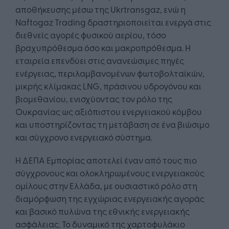
αποθήκευσης μέσω της Ukrtransgaz, ενώ η
Naftogaz Trading δραστηριοποιείται ενεργά στις
διεθνείς αγορές φυσικού αερίου, τόσο
βραχυπρόθεσμα όσο και μακροπρόθεσμα. Η
εταιρεία επενδύει στις ανανεώσιμες πηγές
ενέργειας, περιλαμβανομένων φωτοβολταϊκών,
μικρής κλίμακας LNG, πράσινου υδρογόνου και
βιομεθανίου, ενισχύοντας τον ρόλο της
Ουκρανίας ως αξιόπιστου ενεργειακού κόμβου
και υποστηρίζοντας τη μετάβαση σε ένα βιώσιμο
και σύγχρονο ενεργειακό σύστημα.
Η ΔΕΠΑ Εμπορίας αποτελεί έναν από τους πιο
σύγχρονους και ολοκληρωμένους ενεργειακούς
ομίλους στην Ελλάδα, με ουσιαστικό ρόλο στη
διαμόρφωση της εγχώριας ενεργειακής αγοράς
και βασικό πυλώνα της εθνικής ενεργειακής
ασφάλειας. Το δυναμικό της χαρτοφυλάκιο