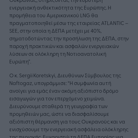
ενεργειακή ανθεκτικότητα της Ευρώπης. Η
προμήθεια του Αμερικανικού LNG θα
πραγματοποιηθεί μέσω της εταιρείας ATLANTIC –
SEE, στην οποία η ΔΕΠΑ μετέχει με 40%,
σηματοδοτώντας την προσήλωση της ΔΕΠΑ, στην
παροχή πρακτικών και ασφαλών ενεργειακών
λύσεων σε ολόκληρη τη Νοτιοανατολική
Ευρώπη”.
Ο κ. Sergii Koretskyi, Διευθύνων Σύμβουλος της
Naftogaz, υπογράμμισε: “Η συμφωνία αυτή
ανοίγει για εμάς έναν ακόμη αξιόπιστο δρόμο
εισαγωγών για τον επερχόμενο χειμώνα.
Διευρύνουμε σταθερά τη γεωγραφία των
προμηθειών μας, ώστε να διασφαλίσουμε
αξιόπιστη θέρμανση για τους Ουκρανούς και να
ενισχύσουμε την ενεργειακή ασφάλεια ολόκληρης
της περιοχής. Ευχαριστώ τη ΔΕΠΑ Εμπορίας για