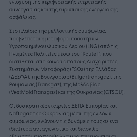
ενίσχυση της περιφερειακής ενεργειακής
συνεργασίας και της ευρωπαϊκής ενεργειακής
ασφάλειας.
Στο πλαίσιο της μελλοντικής συμφωνίας,
προβλέπεται η μεταφορά ποσοτήτων
Υγροποιημένου Φυσικού Αερίου (LNG) από τις
Ηνωμένες Πολιτείες μέσω του “Route 1”, που
διατίθεται από κοινού από τους Διαχειριστές
Συστημάτων Μεταφοράς (TSOs) της Ελλάδας
(ΔΕΣΦΑ), της Βουλγαρίας (Bulgartransgaz), της
Ρουμανίας (Transgaz), της Μολδαβίας
(VestMoldTransgaz) και της Ουκρανίας (GTSOU).
Οι δυο κρατικές εταιρείες ΔΕΠΑ Εμπορίας και
Naftogaz της Ουκρανίας μέσω της εν λόγω
συμφωνίας, ενώνουν τις δυνάμεις τους σε ένα
ιδιαίτερα ανταγωνιστικό και διαρκώς
εξελισσόμενο περιβάλλον για την ευρωπαϊκή