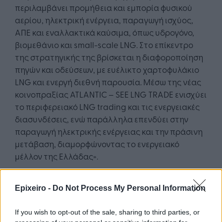
περιλαμβάνει προμήθεια και εμπορία φυσικού
αερίου, ηλεκτρική ενέργεια, παραγωγή ισχύος,
ΑΠΕ και εναλλακτικά καύσιμα, όπως υδρογόνο,
βιομεθάνιο και small-scale LNG. Στο επίκεντρο
της στρατηγικής της βρίσκεται η διαφοροποίηση
πηγών και οδεύσεων, με ευέλικτο χαρτοφυλάκιο
LNG και ενεργή διεθνή παρουσία. Μέσω της νέας
κοινοπραξίας ATLANTIC – SEE LNG TRADE ενισχύει
το περιφερειακό LNG trading και τις ενεργειακές
διασυνδέσεις, ενώ παράλληλα επενδύει στην
παραγωγή ηλεκτρικής ενέργειας και την πράσινη
μετάβαση, διαμορφώνοντας το ενεργειακό
μέλλον της Ελλάδας».
με πληροφορίες από ertnews.gr
Epixeiro -
Do Not Process My Personal Information
Διαβάστε
επίσης:
If you wish to opt-out of the sale, sharing to third parties, or