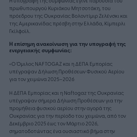
Η υπογραφή της συμφωνίας έγινε παρουσία του
πρωθυπουργού Κυριάκου Μητσοτάκη, του
πρόεδρου της Ουκρανίας Βολοντίμιρ Ζελένσκι και
της Αμερικανίδας πρέσβη στην Ελλάδα, Κίμπερλι
Γκίλφοϊλ.
Η επίσημη ανακοίνωση για την υπογραφή της
ενεργειακής συμφωνίας:
«O Όμιλος NAFTOGAZ και η ΔΕΠΑ Εμπορίας
υπέγραψαν Δήλωση Προθέσεων Φυσικού Αερίου
για τον χειμώνα 2025–2026
Η ΔΕΠΑ Εμπορίας και η Naftogaz της Ουκρανίας
υπέγραψαν σήμερα Δήλωση Προθέσεων για την
προμήθεια φυσικού αερίου στην αγορά της
Ουκρανίας για την περίοδο του χειμώνα, από τον
Δεκέμβριο 2025 έως τον Μάρτιο 2026,
σηματοδοτώντας ένα ουσιαστικό βήμα στην