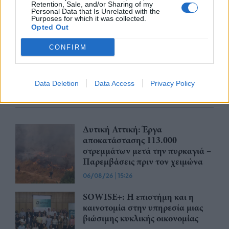
Retention, Sale, and/or Sharing of my
Personal Data that Is Unrelated with the
Purposes for which it was collected.
Opted Out
Advertorial
CONFIRM
Data Deletion
Data Access
Privacy Policy
Περισσότερα από το
Δυτική Αττική: Έργα
αποκατάστασης 113.000
στρεμμάτων μετά την πυρκαγιά –
Παρεμβάσεις πριν τον χειμώνα
06/08/26
|
15:26
SOWISE+: Η επιστήμη και η
καινοτομία στην υπηρεσία μιας
βιώσιμης κυκλικής οικονομίας