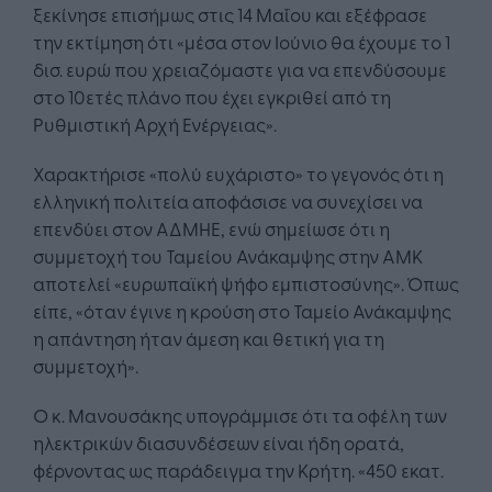
ξεκίνησε επισήμως στις 14 Μαΐου και εξέφρασε
την εκτίμηση ότι «μέσα στον Ιούνιο θα έχουμε το 1
δισ. ευρώ που χρειαζόμαστε για να επενδύσουμε
στο 10ετές πλάνο που έχει εγκριθεί από τη
Ρυθμιστική Αρχή Ενέργειας».
Χαρακτήρισε «πολύ ευχάριστο» το γεγονός ότι η
ελληνική πολιτεία αποφάσισε να συνεχίσει να
επενδύει στον ΑΔΜΗΕ, ενώ σημείωσε ότι η
συμμετοχή του Ταμείου Ανάκαμψης στην ΑΜΚ
αποτελεί «ευρωπαϊκή ψήφο εμπιστοσύνης». Όπως
είπε, «όταν έγινε η κρούση στο Ταμείο Ανάκαμψης
η απάντηση ήταν άμεση και θετική για τη
συμμετοχή».
Ο κ. Μανουσάκης υπογράμμισε ότι τα οφέλη των
ηλεκτρικών διασυνδέσεων είναι ήδη ορατά,
φέρνοντας ως παράδειγμα την Κρήτη. «450 εκατ.