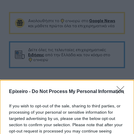
Google News
Ακολουθήστε το
στο
και μάθετε πρώτοι όλα τα επιχειρηματικά νέα
Δείτε όλες τις τελευταίες επιχειρηματικές
Ειδήσεις
από την Ελλάδα και τον κόσμο στο
Epixeiro -
Do Not Process My Personal Information
Σχολιάστε
If you wish to opt-out of the sale, sharing to third parties, or
... σχόλια
| Κάνε click για να σχολιάσεις
processing of your personal or sensitive information for
targeted advertising by us, please use the below opt-out
section to confirm your selection. Please note that after your
opt-out request is processed you may continue seeing