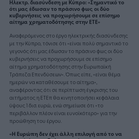
Ηλεκτρ. διασύνδεση με Κύπρο: «Σημαντικό το
ότι μας έδωσαν το πράσινο φως οι δύο
κυβερνήσεις να προχωρήσουμε σε επίσημο
αίτημα χρηματοδότησης στην ΕΤΕ»
Αναφερόμενος στο έργο ηλεκτρικής διασύνδεσης
με την Κύπρο, τόνισε ότι «είναι πολύ σημαντικό το
γεγονός ότι μας έδωσαν το πράσινο φως οι δύο
κυβερνήσεις να προχωρήσουμε σε επίσημο
αίτημα χρηματοδότησης στην Ευρωπαϊκή
Τράπεζα Επενδύσεων». Όπως είπε, «είναι θέμα
ημερών να καταθέσουμε το αίτημα»,
αναφέροντας ότι σε περίπτωση έγκρισης του
αιτήματος η ΕΤΕπ θα κινητοποιήσει κεφάλαια
ύψους 1 δισ. ευρώ, ενώ σημείωσε ότι «το
περιβάλλον πλέον είναι ευνοϊκότερο» για την
προώθηση του έργου.
«Η Ευρώπη δεν έχει άλλη επιλογή από το να