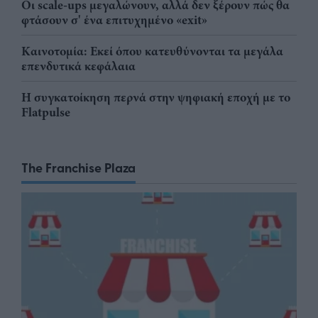
Οι scale-ups μεγαλώνουν, αλλά δεν ξέρουν πώς θα
φτάσουν σ' ένα επιτυχημένο «exit»
Καινοτομία: Εκεί όπου κατευθύνονται τα μεγάλα
επενδυτικά κεφάλαια
Η συγκατοίκηση περνά στην ψηφιακή εποχή με το
Flatpulse
The Franchise Plaza