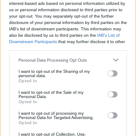
interest-based ads based on personal information utilized by
us or personal information disclosed to third parties prior to
your opt-out. You may separately opt-out of the further
disclosure of your personal information by third parties on the
IAB’s list of downstream participants. This information may
also be disclosed by us to third parties on the
IAB’s List of
Downstream Participants
that may further disclose it to other
third parties.
Personal Data Processing Opt Outs
I want to opt-out of the Sharing of my
personal data.
Opted In
I want to opt-out of the Sale of my
Personal Data.
Opted In
I want to opt-out of processing my
Personal Data for Targeted Advertising.
Opted In
nd.gr
TP Greece: Πώς διαμορφώνεται το
Η ομ
άθε
μέλλον του Insurance στην εποχή του AI
σου 
I want to opt-out of Collection, Use,