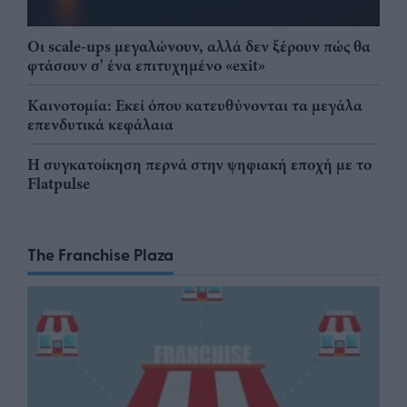
Οι scale-ups μεγαλώνουν, αλλά δεν ξέρουν πώς θα
φτάσουν σ' ένα επιτυχημένο «exit»
Καινοτομία: Εκεί όπου κατευθύνονται τα μεγάλα
επενδυτικά κεφάλαια
Η συγκατοίκηση περνά στην ψηφιακή εποχή με το
Flatpulse
The Franchise Plaza