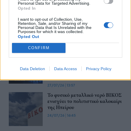
Personal Data for Targeted Advertising.
Opted In
Έως την Παρασκευή 31 Ιουλίου
2026 οι κρατήσεις Early Bird για
I want to opt-out of Collection, Use,
Retention, Sale, and/or Sharing of my
συμμετοχή στην EUROVINO
Personal Data that Is Unrelated with the
2027
Purposes for which it was collected.
Opted Out
28/07/26
|
15:14
CONFIRM
Το ReGeneration παρουσιάζει το
πρώτο ReGen Career Fair
powered by The Hellenic
Data Deletion
Data Access
Privacy Policy
Initiative, στις 26 Οκτωβρίου
2026
27/07/26
|
13:57
Το φυσικό μεταλλικό νερό ΒΙΚΟΣ
ενισχύει το πολιτιστικό καλοκαίρι
της Ηπείρου
24/07/26
|
16:45