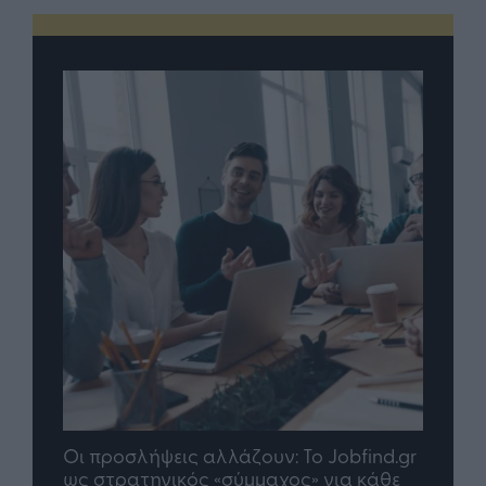
Jobfind.gr
TP Greece: Πώς διαμορφώνεται το
για κάθε
μέλλον του Insurance στην εποχή του AI