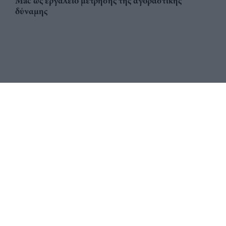
Mac ως εργαλείο μέτρησης της αγοραστικής
δύναμης
Αριθμός Πιστοποίησης
ηλεκτρονικού Μητρώου
Ηλεκτρονικού Τύπου: