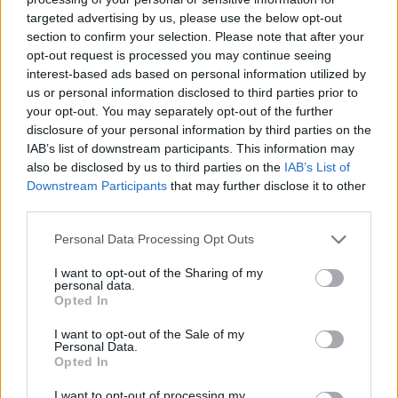
Λαύριο, το τετραήμερο 15-18
targeted advertising by us, please use the below opt-out
Οκτωβρίου 2026
section to confirm your selection. Please note that after your
opt-out request is processed you may continue seeing
30/07/26
|
16:34
interest-based ads based on personal information utilized by
ENTERPRISE GREECE και
us or personal information disclosed to third parties prior to
ΣΕΠΕΕ ένωσαν δυνάμεις για την
your opt-out. You may separately opt-out of the further
προώθηση των εξαγωγών
disclosure of your personal information by third parties on the
ένδυσης – κλωστοϋφαντουργίας
IAB’s list of downstream participants. This information may
also be disclosed by us to third parties on the
IAB’s List of
30/07/26
|
13:16
Downstream Participants
that may further disclose it to other
Η νέα ευρωπαϊκή έκθεση για την
third parties.
ψηφιακή υγεία ανοίγει τις πύλες
Personal Data Processing Opt Outs
της στο Βερολίνο από τις 26 έως
τις 28 Οκτωβρίου
I want to opt-out of the Sharing of my
personal data.
29/07/26
|
15:21
Opted In
Η ena athletics συνεργάζεται με
I want to opt-out of the Sale of my
το ΣΠΑΡΤΑΘΛΟΝ
Personal Data.
Opted In
29/07/26
|
12:23
I want to opt-out of processing my