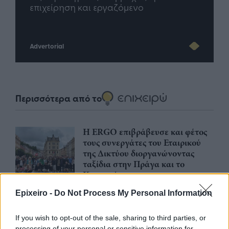
Advertorial
Περισσότερα από το
Η ERGO επιβράβευσε και φέτος
τους συνεργάτες του Εταιρικού
της Δικτύου διοργανώνοντας
ταξίδια στην Πράγα και το
Καρπενήσι
30/07/26
|
16:46
Epixeiro -
Do Not Process My Personal Information
Olympic Yacht Show 2026: Η
«αφρόκρεμα» του ελληνικού
If you wish to opt-out of the sale, sharing to third parties, or
yachting δίνει ραντεβού στο
processing of your personal or sensitive information for