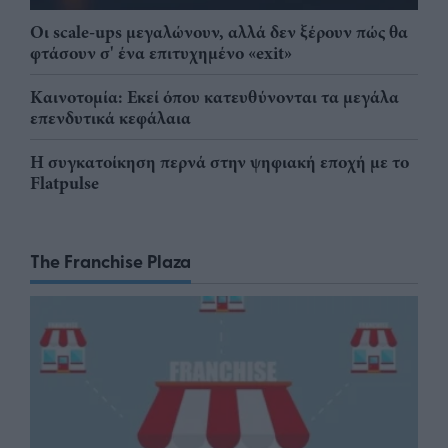
Οι scale-ups μεγαλώνουν, αλλά δεν ξέρουν πώς θα
φτάσουν σ' ένα επιτυχημένο «exit»
Καινοτομία: Εκεί όπου κατευθύνονται τα μεγάλα
επενδυτικά κεφάλαια
Η συγκατοίκηση περνά στην ψηφιακή εποχή με το
Flatpulse
The Franchise Plaza