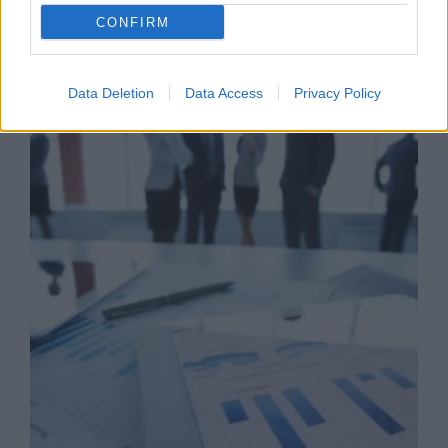
CONFIRM
Business Know-how
Data Deletion
Data Access
Privacy Policy