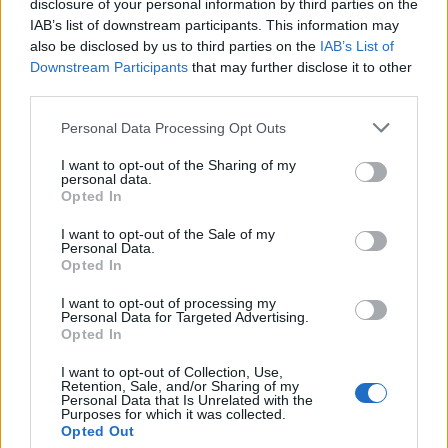
disclosure of your personal information by third parties on the
IAB’s list of downstream participants. This information may
Έως την Παρασκευή 31 Ιουλίου
also be disclosed by us to third parties on the
IAB’s List of
2026 οι κρατήσεις Early Bird για
Downstream Participants
that may further disclose it to other
συμμετοχή στην EUROVINO
third parties.
2027
28/07/26
|
15:14
Personal Data Processing Opt Outs
Το ReGeneration παρουσιάζει το
I want to opt-out of the Sharing of my
πρώτο ReGen Career Fair
personal data.
Opted In
powered by The Hellenic
Initiative, στις 26 Οκτωβρίου
I want to opt-out of the Sale of my
2026
Personal Data.
Opted In
27/07/26
|
13:57
Το φυσικό μεταλλικό νερό ΒΙΚΟΣ
I want to opt-out of processing my
Personal Data for Targeted Advertising.
ενισχύει το πολιτιστικό καλοκαίρι
Opted In
της Ηπείρου
I want to opt-out of Collection, Use,
24/07/26
|
16:45
Retention, Sale, and/or Sharing of my
Personal Data that Is Unrelated with the
Purposes for which it was collected.
Opted Out