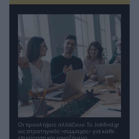
Οι προσλήψεις αλλάζουν: To Jobfind.gr
TP Gre
ης
ως στρατηγικός «σύμμαχος» για κάθε
μέλλον
επιχείρηση και εργαζόμενο