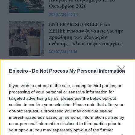
Οκτωβρίου 2026
30/07/26
|
16:34
ENTERPRISE GREECE και
ΣΕΠΕΕ ένωσαν δυνάμεις για την
προώθηση των εξαγωγών
ένδυσης – κλωστοϋφαντουργίας
30/07/26
|
13:16
Η νέα ευρωπαϊκή έκθεση για την
ψηφιακή υγεία ανοίγει τις πύλες
Epixeiro -
Do Not Process My Personal Information
της στο Βερολίνο από τις 26 έως
τις 28 Οκτωβρίου
If you wish to opt-out of the sale, sharing to third parties, or
29/07/26
|
15:21
processing of your personal or sensitive information for
targeted advertising by us, please use the below opt-out
Η ena athletics συνεργάζεται με
section to confirm your selection. Please note that after your
το ΣΠΑΡΤΑΘΛΟΝ
opt-out request is processed you may continue seeing
interest-based ads based on personal information utilized by
29/07/26
|
12:23
us or personal information disclosed to third parties prior to
your opt-out. You may separately opt-out of the further