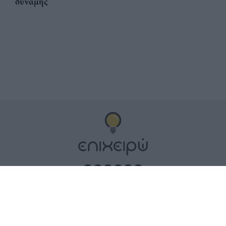
δύναμης
Αριθμός Πιστοποίησης
ηλεκτρονικού Μητρώου
Ηλεκτρονικού Τύπου:
Μ.Η.Τ. 252100