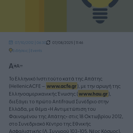
07/08/2025 | 11:46
07/10/2012 | 06:30
Ειδήσεις
|
Events
Το Ελληνικό Ινστιτούτο κατά της Απάτης
(HellenicACFE –
www.acfe.gr
), με την αρωγή της
Ελληνοαμερικανικής Ένωσης (
www.hau.gr
),
διεξάγει το πρώτο Antifraud Συνέδριο στην
Ελλάδα, με θέμα «Η Αντιμετώπιση του
Φαινομένου της Απάτης» στις 18 Οκτωβρίου 2012,
στο Συνεδριακό Κέντρο της Εθνικής
Ασφαλιστικής (Λ. Συγγρού 103-105, Νέος Κόσμος),