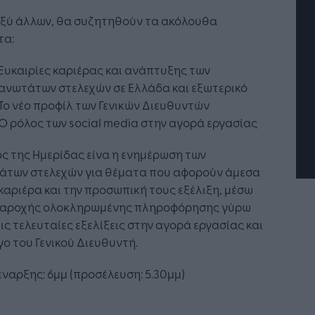
ξύ άλλων, θα συζητηθούν τα ακόλουθα
τα:
τή Νοημοσύνη: το νέο
Οι προσλήψεις αλλάζουν: To
Ευκαιρίες καριέρας και ανάπτυξης των
γικό σύστημα της
Jobfind.gr ως στρατηγικός
ησης
«σύμμαχος» για κάθε
ανωτάτων στελεχών σε Ελλάδα και εξωτερικό
επιχείρηση και εργαζόμενο
Το νέο προφίλ των Γενικών Διευθυντών
Ο ρόλος των social media στην αγορά εργασίας
ς της Ημερίδας είνα η ενημέρωση των
άτων στελεχών για θέματα που αφορούν άμεσα
καριέρα και την προσωπική τους εξέλιξη, μέσω
παροχής ολοκληρωμένης πληροφόρησης γύρω
ις τελευταίες εξελίξεις στην αγορά εργασίας και
γο του Γενικού Διευθυντή.
ναρξης: 6μμ (προσέλευση: 5.30μμ)