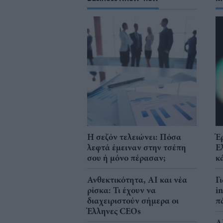
Η σεζόν τελειώνει: Πόσα
Έ
λεφτά έμειναν στην τσέπη
Ε
σου ή μόνο πέρασαν;
κ
Ανθεκτικότητα, AI και νέα
Γ
ρίσκα: Τι έχουν να
i
διαχειριστούν σήμερα οι
π
Έλληνες CEOs
A