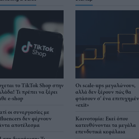
ρχεται το TikTok Shop στην
Οι scale-ups μεγαλώνουν,
λλάδα! Τι πρέπει να ξέρει
αλλά δεν ξέρουν πώς θα
άθε e-shop
φτάσουν σ' ένα επιτυχημέ
«exit»
ιατί οι συνεργασίες με
nfluencers δεν φέρνουν
Καινοτομία: Εκεί όπου
άντα αποτέλεσμα
κατευθύνονται τα μεγάλα
επενδυτικά κεφάλαια
I στη διαφήμιση: Τι