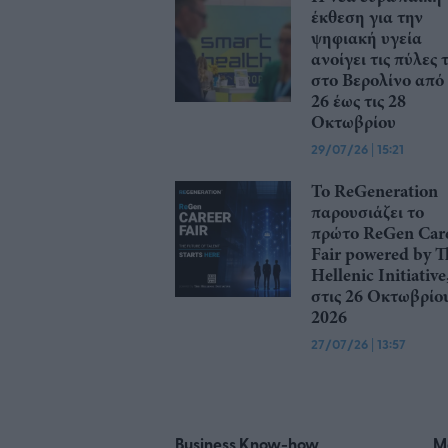
έκθεση για την
ψηφιακή υγεία
ανοίγει τις πύλες 
στο Βερολίνο από 
26 έως τις 28
Οκτωβρίου
29/07/26
|
15:21
Το ReGeneration
παρουσιάζει το
πρώτο ReGen Car
Fair powered by T
Hellenic Initiative
στις 26 Οκτωβρίο
2026
27/07/26
|
13:57
Business Know-how
M