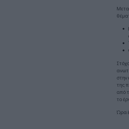
Μετα
θέμα
Η Τεχνη
λειτουρ
επιχείρ
Στόχο
ανωτ
στην 
της 
από τ
το έρ
Ώρα έ