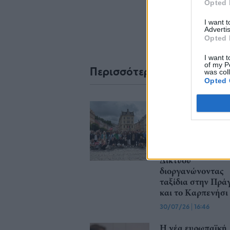
Opted 
I want 
Advertis
Opted 
I want t
of my P
Περισσότερα από το
was col
Opted 
Η ERGO
επιβράβευσε και
φέτος τους
συνεργάτες του
Εταιρικού της
Δικτύου
διοργανώνοντας
ταξίδια στην Πρά
και το Καρπενήσι
30/07/26
|
16:46
Η νέα ευρωπαϊκή