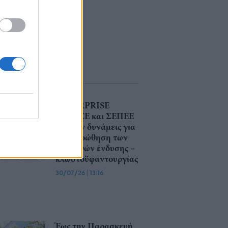
ENTERPRISE
GREECE και ΣΕΠΕΕ
ένωσαν δυνάμεις για
την προώθηση των
εξαγωγών ένδυσης –
κλωστοϋφαντουργίας
30/07/26
|
13:16
Έως την Παρασκευή