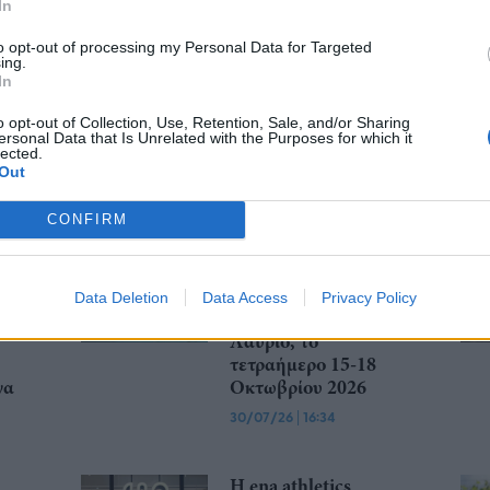
In
to opt-out of processing my Personal Data for Targeted
ing.
In
o opt-out of Collection, Use, Retention, Sale, and/or Sharing
ersonal Data that Is Unrelated with the Purposes for which it
lected.
Out
CONFIRM
Olympic Yacht Show
2026: Η «αφρόκρεμα»
του ελληνικού
yachting δίνει
Data Deletion
Data Access
Privacy Policy
ραντεβού στο
Λαύριο, το
τετραήμερο 15-18
γα
Οκτωβρίου 2026
30/07/26
|
16:34
Η ena athletics