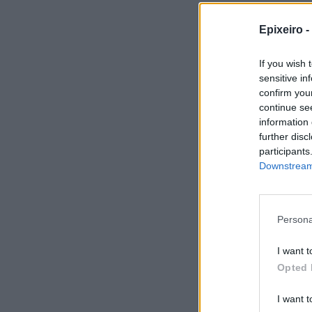
Epixeiro -
If you wish 
sensitive in
confirm you
continue se
information 
further disc
participants
Downstream 
Persona
I want t
Σχο
Opted 
I want t