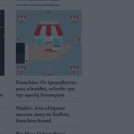
Franchise: Οι προμηθευτές
μιας αλυσίδας «κλειδί» για
νο
την ομαλή λειτουργία
Mailo’s: Από ελληνικό
success story σε διεθνές
franchise brand
Big Mac: Ο franchisee -