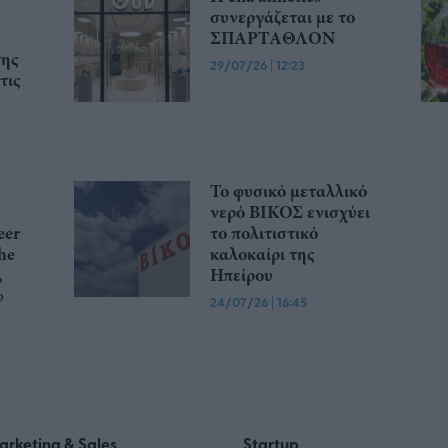
συνεργάζεται με το
ΣΠΑΡΤΑΘΛΟΝ
της
29/07/26
|
12:23
τις
Το φυσικό μεταλλικό
νερό ΒΙΚΟΣ ενισχύει
eer
το πολιτιστικό
he
καλοκαίρι της
,
Ηπείρου
υ
24/07/26
|
16:45
arketing & Sales
Startup