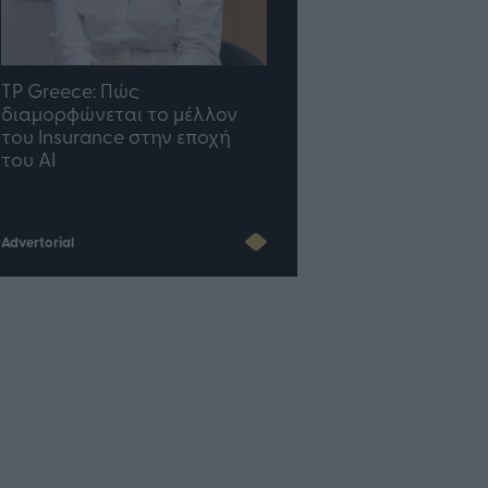
TP Greece: Πώς
Η ομάδα σου μεγαλώνε
διαμορφώνεται το μέλλον
γραφείο σου ακολουθε
του Insurance στην εποχή
του AI
Advertorial