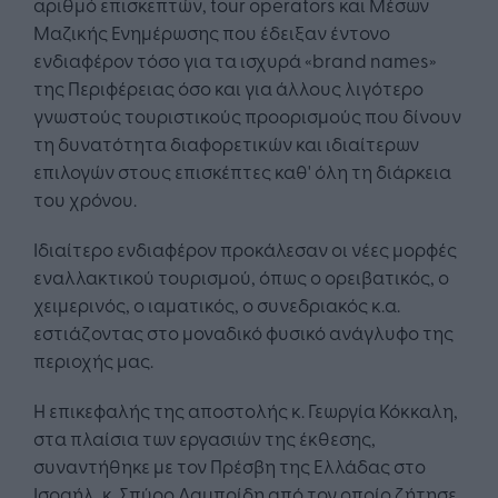
αριθμό επισκεπτών, tour operators και Μέσων
Μαζικής Ενημέρωσης που έδειξαν έντονο
ενδιαφέρον τόσο για τα ισχυρά «brand names»
της Περιφέρειας όσο και για άλλους λιγότερο
γνωστούς τουριστικούς προορισμούς που δίνουν
τη δυνατότητα διαφορετικών και ιδιαίτερων
επιλογών στους επισκέπτες καθ' όλη τη διάρκεια
του χρόνου.
Ιδιαίτερο ενδιαφέρον προκάλεσαν οι νέες μορφές
εναλλακτικού τουρισμού, όπως ο ορειβατικός, ο
χειμερινός, ο ιαματικός, ο συνεδριακός κ.α.
εστιάζοντας στο μοναδικό φυσικό ανάγλυφο της
περιοχής μας.
Η επικεφαλής της αποστολής κ. Γεωργία Κόκκαλη,
στα πλαίσια των εργασιών της έκθεσης,
συναντήθηκε με τον Πρέσβη της Ελλάδας στο
Ισραήλ, κ. Σπύρο Λαμπρίδη από τον οποίο ζήτησε