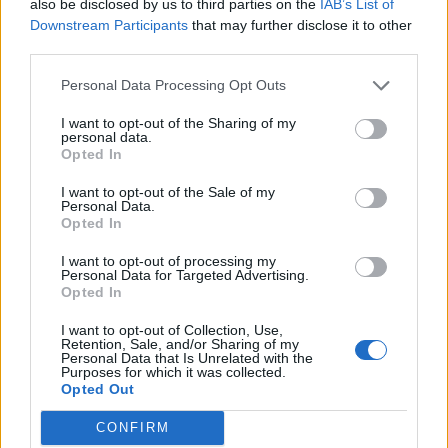
also be disclosed by us to third parties on the
IAB’s List of
30/07/26
|
16:46
Downstream Participants
that may further disclose it to other
Olympic Yacht Show 2026: Η
third parties.
«αφρόκρεμα» του ελληνικού
yachting δίνει ραντεβού στο
Personal Data Processing Opt Outs
Λαύριο, το τετραήμερο 15-18
I want to opt-out of the Sharing of my
Οκτωβρίου 2026
personal data.
30/07/26
|
16:34
Opted In
ENTERPRISE GREECE και
I want to opt-out of the Sale of my
ΣΕΠΕΕ ένωσαν δυνάμεις για την
Personal Data.
Opted In
προώθηση των εξαγωγών
ένδυσης – κλωστοϋφαντουργίας
I want to opt-out of processing my
Personal Data for Targeted Advertising.
30/07/26
|
13:16
Opted In
Η νέα ευρωπαϊκή έκθεση για την
I want to opt-out of Collection, Use,
ψηφιακή υγεία ανοίγει τις πύλες
Retention, Sale, and/or Sharing of my
Personal Data that Is Unrelated with the
της στο Βερολίνο από τις 26 έως
Purposes for which it was collected.
τις 28 Οκτωβρίου
Opted Out
29/07/26
|
15:21
CONFIRM