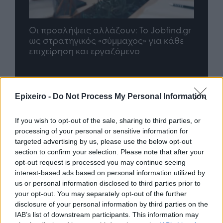
Οι προσλήψεις αλλάζουν: To Jobfind.gr
TP G
σης
ως στρατηγικός «σύμμαχος» για κάθε
μέλλ
επιχείρηση και εργαζόμενο
Advertorial
Epixeiro -
Do Not Process My Personal Information
If you wish to opt-out of the sale, sharing to third parties, or
processing of your personal or sensitive information for
Περισσότερα από το
targeted advertising by us, please use the below opt-out
section to confirm your selection. Please note that after your
opt-out request is processed you may continue seeing
Η ERGO επιβράβευσε και φέτος
interest-based ads based on personal information utilized by
τους συνεργάτες του Εταιρικού
us or personal information disclosed to third parties prior to
της Δικτύου διοργανώνοντας
your opt-out. You may separately opt-out of the further
ταξίδια στην Πράγα και το
disclosure of your personal information by third parties on the
Καρπενήσι
IAB’s list of downstream participants. This information may