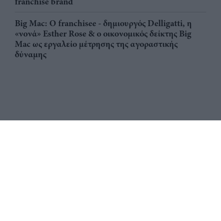
franchise brand
Big Mac: Ο franchisee - δημιουργός Delligatti, η
«νονά» Esther Rose & ο οικονομικός δείκτης Big
Mac ως εργαλείο μέτρησης της αγοραστικής
δύναμης