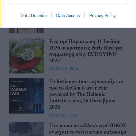
Η ena athletics συνεργάζεται με
το ΣΠΑΡΤΑΘΛΟΝ
Data Deletion
Data Access
Privacy Policy
29/07/26
|
12:23
Έως την Παρασκευή 31 Ιουλίου
2026 οι κρατήσεις Early Bird για
συμμετοχή στην EUROVINO
2027
28/07/26
|
15:14
Το ReGeneration παρουσιάζει το
πρώτο ReGen Career Fair
powered by The Hellenic
Initiative, στις 26 Οκτωβρίου
2026
27/07/26
|
13:57
Το φυσικό μεταλλικό νερό ΒΙΚΟΣ
ενισχύει το πολιτιστικό καλοκαίρι