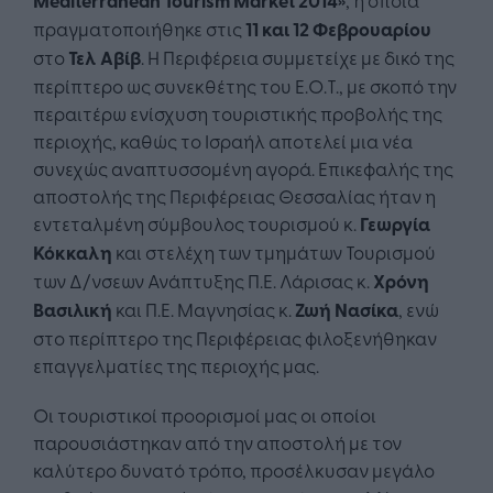
Mediterranean Tourism Market 2014»
πραγματοποιήθηκε στις
11 και 12 Φεβρουαρίου
στο
Τελ Αβίβ
. Η Περιφέρεια συμμετείχε με δικό της
περίπτερο ως συνεκθέτης του Ε.Ο.Τ., με σκοπό την
περαιτέρω ενίσχυση τουριστικής προβολής της
περιοχής, καθώς το Ισραήλ αποτελεί μια νέα
συνεχώς αναπτυσσομένη αγορά. Επικεφαλής της
αποστολής της Περιφέρειας Θεσσαλίας ήταν η
εντεταλμένη σύμβουλος τουρισμού κ.
Γεωργία
Κόκκαλη
και στελέχη των τμημάτων Τουρισμού
των Δ/νσεων Ανάπτυξης Π.Ε. Λάρισας κ.
Χρόνη
Βασιλική
και Π.Ε. Μαγνησίας κ.
Ζωή Νασίκα
, ενώ
στο περίπτερο της Περιφέρειας φιλοξενήθηκαν
επαγγελματίες της περιοχής μας.
Οι τουριστικοί προορισμοί μας οι οποίοι
παρουσιάστηκαν από την αποστολή με τον
καλύτερο δυνατό τρόπο, προσέλκυσαν μεγάλο