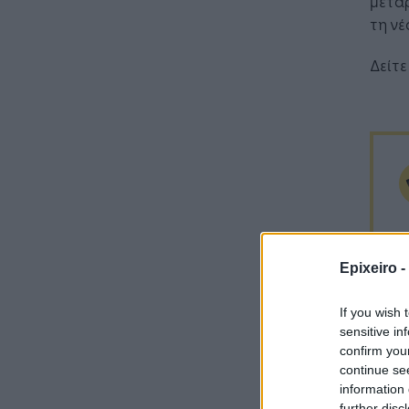
μεταρ
τη νέ
Δείτ
Epixeiro -
If you wish 
sensitive in
confirm you
continue se
information 
further disc