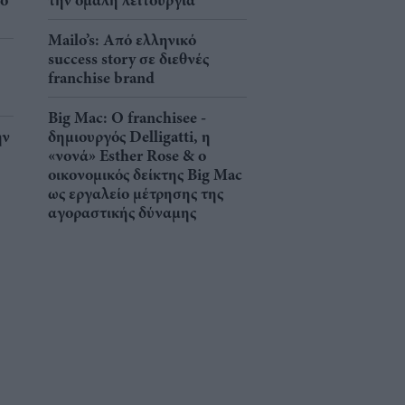
νο
την ομαλή λειτουργία
Mailo’s: Από ελληνικό
success story σε διεθνές
franchise brand
Big Mac: Ο franchisee -
ην
δημιουργός Delligatti, η
«νονά» Esther Rose & ο
οικονομικός δείκτης Big Mac
ως εργαλείο μέτρησης της
αγοραστικής δύναμης