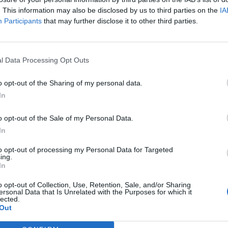
. This information may also be disclosed by us to third parties on the
IA
Participants
that may further disclose it to other third parties.
λιάστε
... σχόλια
| Κάνε click για να σχολιάσεις
l Data Processing Opt Outs
o opt-out of the Sharing of my personal data.
In
o opt-out of the Sale of my Personal Data.
In
to opt-out of processing my Personal Data for Targeted
ing.
In
Olympic Yacht Show
2026: Η «αφρόκρεμα»
o opt-out of Collection, Use, Retention, Sale, and/or Sharing
του ελληνικού
ersonal Data that Is Unrelated with the Purposes for which it
lected.
yachting δίνει
Out
ραντεβού στο
Λαύριο, το