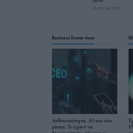
2026
27/07/26
|
13:57
Business Know-how
M
Ανθεκτικότητα, AI και νέα
Έ
ρίσκα: Τι έχουν να
Ε