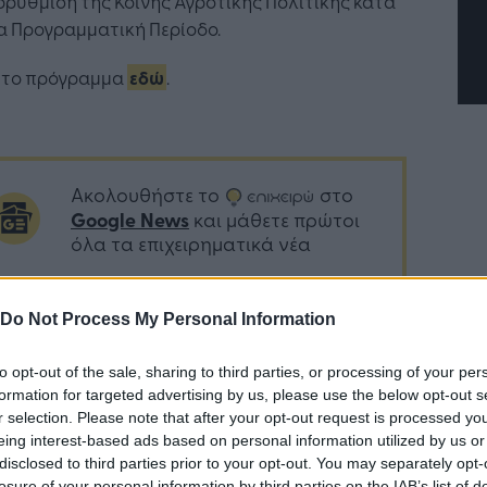
ρύθμιση της Κοινής Αγροτικής Πολιτικής κατά
α Προγραμματική Περίοδο.
ε το πρόγραμμα
εδώ
.
Ακολουθήστε το
στο
Google News
και μάθετε πρώτοι
όλα τα επιχειρηματικά νέα
Do Not Process My Personal Information
Δείτε όλες τις τελευταίες
επιχειρηματικές
Ειδήσεις
από την
to opt-out of the sale, sharing to third parties, or processing of your per
Ελλάδα και τον κόσμο στο
formation for targeted advertising by us, please use the below opt-out s
r selection. Please note that after your opt-out request is processed y
eing interest-based ads based on personal information utilized by us or
disclosed to third parties prior to your opt-out. You may separately opt-
losure of your personal information by third parties on the IAB’s list of