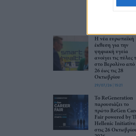
διοργανώνοντας
ταξίδια στην Πρά
και το Καρπενήσι
30/07/26
|
16:46
Η νέα ευρωπαϊκή
έκθεση για την
ψηφιακή υγεία
ανοίγει τις πύλες 
στο Βερολίνο από 
26 έως τις 28
Οκτωβρίου
29/07/26
|
15:21
Το ReGeneration
παρουσιάζει το
πρώτο ReGen Car
Fair powered by T
Hellenic Initiative
στις 26 Οκτωβρίο