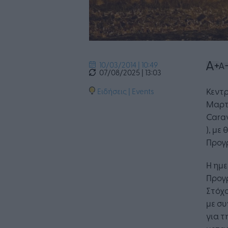
10/03/2014 | 10:49
07/08/2025 | 13:03
Κεντρ
Ειδήσεις
|
Events
Μαρτί
Cara
), με
Προγ
Η ημε
Προγ
Στόχο
με σ
για τ