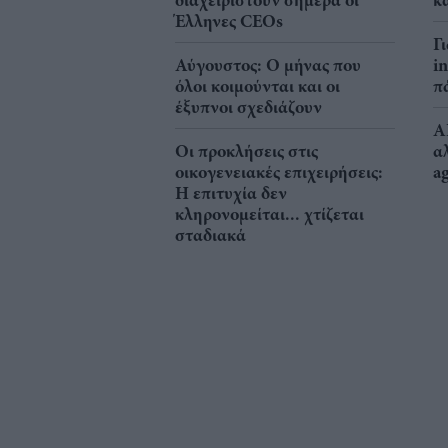
διαχειριστούν σήμερα οι
κ
Έλληνες CEOs
Γ
Αύγουστος: Ο μήνας που
i
όλοι κοιμούνται και οι
π
έξυπνοι σχεδιάζουν
A
Οι προκλήσεις στις
α
οικογενειακές επιχειρήσεις:
a
Η επιτυχία δεν
κληρονομείται... χτίζεται
σταδιακά