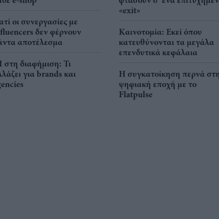
άθε e-shop
φτάσουν σ' ένα επιτυχημέ
«exit»
ιατί οι συνεργασίες με
nfluencers δεν φέρνουν
Καινοτομία: Εκεί όπου
άντα αποτέλεσμα
κατευθύνονται τα μεγάλα
επενδυτικά κεφάλαια
I στη διαφήμιση: Τι
λλάζει για brands και
Η συγκατοίκηση περνά στ
gencies
ψηφιακή εποχή με το
Flatpulse