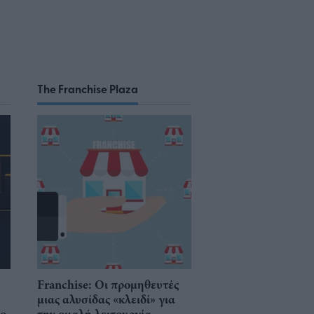
The Franchise Plaza
Franchise: Οι προμηθευτές
μιας αλυσίδας «κλειδί» για