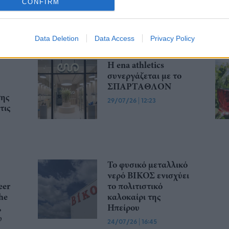
CONFIRM
τετραήμερο 15-18
γα
Οκτωβρίου 2026
30/07/26
|
16:34
Data Deletion
Data Access
Privacy Policy
Η ena athletics
συνεργάζεται με το
ΣΠΑΡΤΑΘΛΟΝ
της
29/07/26
|
12:23
τις
Το φυσικό μεταλλικό
νερό ΒΙΚΟΣ ενισχύει
eer
το πολιτιστικό
he
καλοκαίρι της
,
Ηπείρου
υ
24/07/26
|
16:45