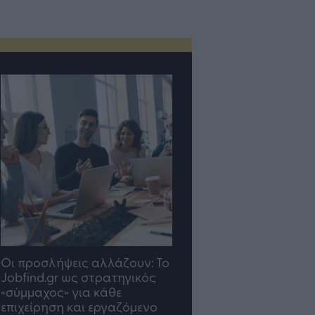
Οι προσλήψεις αλλάζουν: To
TP Greece: Πώς
Jobfind.gr ως στρατηγικός
διαμορφώνεται το μέ
«σύμμαχος» για κάθε
του Insurance στην επ
επιχείρηση και εργαζόμενο
του AI