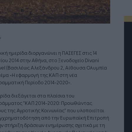
ική ημερίδα διοργανώνει η ΠΑΣΕΓΕΣ στις 14
ου 2014 στην Αθήνα, στο Ξενοδοχείο Divani
vel (Βασιλέως Αλεξάνδρου 2, Αίθουσα Ολυμπία
 θέμα «Η εφαρμογή της ΚΑΠ στη νέα
ραμματική Περίοδο 2014-2020».
ρίδα διεξάγεται στα πλαίσια του
ράμματος "ΚΑΠ 2014-2020: Προωθώντας
Η Τεχνητή Νοημοσύνη: το νέο
υς της Αγροτικής Κοινωνίας" που υλοποιείται
λειτουργικό σύστημα της
υγχρηματοδότηση από την Ευρωπαϊκή Επιτροπή
επιχείρησης
ην στήριξη δράσεων ενημέρωσης σχετικά με τη