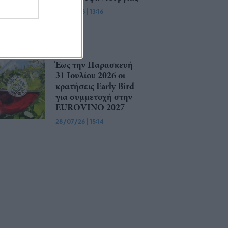
30/07/26
|
13:16
Έως την Παρασκευή
31 Ιουλίου 2026 οι
κρατήσεις Early Bird
για συμμετοχή στην
EUROVINO 2027
28/07/26
|
15:14