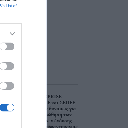
B’s List of
ENTERPRISE
GREECE και ΣΕΠΕΕ
ένωσαν δυνάμεις για
την προώθηση των
εξαγωγών ένδυσης –
κλωστοϋφαντουργίας