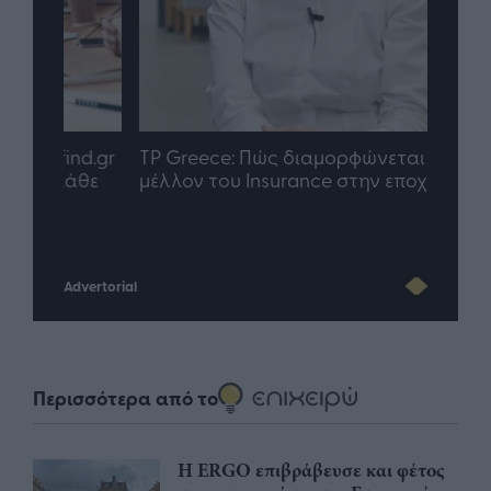
nd.gr
TP Greece: Πώς διαμορφώνεται το
Η ομ
άθε
μέλλον του Insurance στην εποχή του AI
σου 
Advertorial
Περισσότερα από το
Η ERGO επιβράβευσε και φέτος