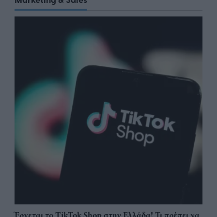
Έρχεται το TikTok Shop στην Ελλάδα! Τι πρέπει να