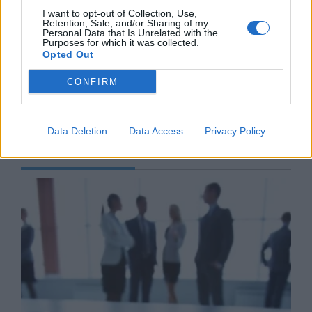
27/07/26
|
13:57
I want to opt-out of Collection, Use,
Retention, Sale, and/or Sharing of my
Το φυσικό μεταλλικό νερό ΒΙΚΟΣ
Personal Data that Is Unrelated with the
Purposes for which it was collected.
ενισχύει το πολιτιστικό καλοκαίρι
Opted Out
της Ηπείρου
24/07/26
|
16:45
CONFIRM
Data Deletion
Data Access
Privacy Policy
Business Know-how