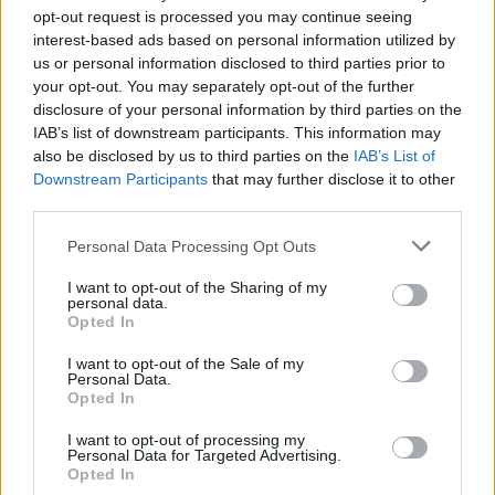
τις 28 Οκτωβρίου
opt-out request is processed you may continue seeing
interest-based ads based on personal information utilized by
29/07/26
|
15:21
us or personal information disclosed to third parties prior to
your opt-out. You may separately opt-out of the further
Η ena athletics συνεργάζεται με
disclosure of your personal information by third parties on the
το ΣΠΑΡΤΑΘΛΟΝ
IAB’s list of downstream participants. This information may
29/07/26
|
12:23
also be disclosed by us to third parties on the
IAB’s List of
Downstream Participants
that may further disclose it to other
third parties.
Έως την Παρασκευή 31 Ιουλίου
Personal Data Processing Opt Outs
2026 οι κρατήσεις Early Bird για
συμμετοχή στην EUROVINO
I want to opt-out of the Sharing of my
personal data.
2027
Opted In
28/07/26
|
15:14
I want to opt-out of the Sale of my
Personal Data.
Το ReGeneration παρουσιάζει το
Opted In
πρώτο ReGen Career Fair
powered by The Hellenic
I want to opt-out of processing my
Initiative, στις 26 Οκτωβρίου
Personal Data for Targeted Advertising.
Opted In
2026