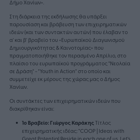
Δήμο Χανίων».
Στη διάρκεια της εκδήλωσης θα υπάρξει
παρουσίαση και βράβευση των επιχειρηματικών
ιδεών (και των συντακτών αυτών) που έλαβαν το
α' και β' βραβείο του «Ευρωπαϊκού Διαγωνισμού
Δημιουργικότητας & Καινοτομίας» που
πραγματοποιήθηκε τον περασμένο Απρίλιο, στο
πλαίσιο του ευρωπαϊκού προγράμματος "Νεολαία
σε Δράση" - "Youth in Action" στο οποίο και
συμμετείχε εκ μέρους της χώρας μας ο Δήμος
Χανίων.
Οι συντάκτες των επιχειρηματικών ιδεών που
διακρίθηκαν είναι:
1ο Βραβείο: Γιώργος Καράκης
Τίτλος
επιχειρηματικής ιδέας: "COOP | Ideas with
Great Potential Reside in each one of us. Let's