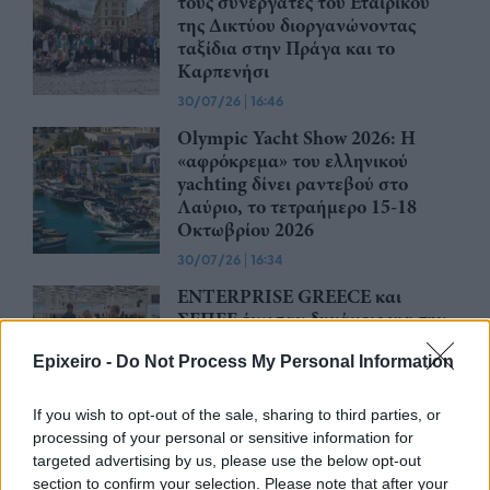
τους συνεργάτες του Εταιρικού
της Δικτύου διοργανώνοντας
ταξίδια στην Πράγα και το
Καρπενήσι
30/07/26
|
16:46
Olympic Yacht Show 2026: Η
«αφρόκρεμα» του ελληνικού
yachting δίνει ραντεβού στο
Λαύριο, το τετραήμερο 15-18
Οκτωβρίου 2026
30/07/26
|
16:34
ENTERPRISE GREECE και
ΣΕΠΕΕ ένωσαν δυνάμεις για την
προώθηση των εξαγωγών
Epixeiro -
Do Not Process My Personal Information
ένδυσης – κλωστοϋφαντουργίας
30/07/26
|
13:16
If you wish to opt-out of the sale, sharing to third parties, or
Η νέα ευρωπαϊκή έκθεση για την
processing of your personal or sensitive information for
ψηφιακή υγεία ανοίγει τις πύλες
targeted advertising by us, please use the below opt-out
της στο Βερολίνο από τις 26 έως
section to confirm your selection. Please note that after your