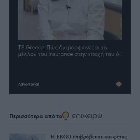
nd.gr
TP Greece: Πώς διαμορφώνεται το
Η ομ
άθε
μέλλον του Insurance στην εποχή του AI
σου 
Advertorial
Περισσότερα από το
Η ERGO επιβράβευσε και φέτος