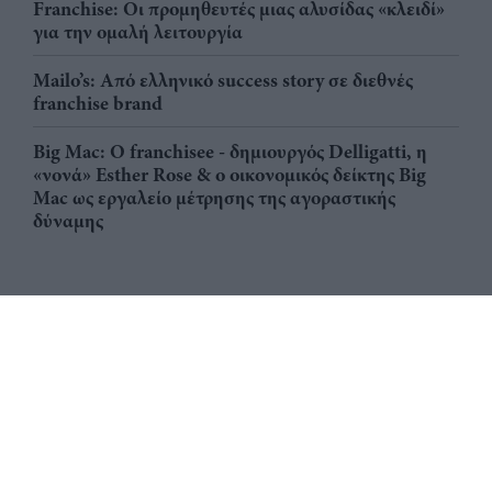
Franchise: Οι προμηθευτές μιας αλυσίδας «κλειδί»
για την ομαλή λειτουργία
Mailo’s: Από ελληνικό success story σε διεθνές
franchise brand
Big Mac: Ο franchisee - δημιουργός Delligatti, η
«νονά» Esther Rose & ο οικονομικός δείκτης Big
Mac ως εργαλείο μέτρησης της αγοραστικής
δύναμης