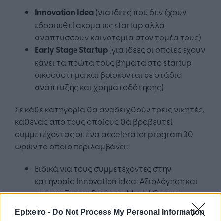
Innovation Idea
(για ιδέες που δεν έχουν
εδραιωθεί ακόμα ως startup αλλά
αναπτύσσουν καινοτομία στον τομέα τους)
Early Stage Startup
(για ιδέες οι οποίες έχουν
κάνει τα πρώτα τους βήματα στο startup
οικοσύστημα και βρίσκονται σε στάδιο
ανάπτυξης και χρηματοδότησης)
Σε κάθε κατηγορία θα αναδειχθούν τρεις νικητές,
καθένας από τους οποίους θα βραβευτεί
συμμετέχοντας σε ένα accelerator program 30
ωρών το οποίο περιλαμβάνει:
Ειδικά για τους συμμετέχοντες στην
κατηγορία Innovation idea: Αξιολόγηση και
ανάπτυξη του Business Model Canvas
Χρηματοοικονομική Ανάλυση και
Epixeiro -
Do Not Process My Personal Information
διαμόρφωση του χρηματοοικονομικού