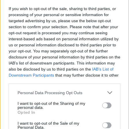
μοντέλου της επιχείρησης
If you wish to opt-out of the sale, sharing to third parties, or
Ολοκλήρωση και Αξιολόγηση του Μοντέλου
processing of your personal or sensitive information for
Εσόδων (Revenue Model Validation)
targeted advertising by us, please use the below opt-out
Ανάπτυξη Δεξιοτήτων Pitching (Pitching
section to confirm your selection. Please note that after your
opt-out request is processed you may continue seeing
Decks Development)
interest-based ads based on personal information utilized by
Ανάλυση του κόστους (Cost Analysis)
us or personal information disclosed to third parties prior to
your opt-out. You may separately opt-out of the further
Συμμετοχή
disclosure of your personal information by third parties on the
IAB’s list of downstream participants. This information may
Οι δυνατότητες συμμετοχής ποικίλλουν ανάλογα
also be disclosed by us to third parties on the
IAB’s List of
με τις συμφωνίες και τους στόχους που θέλει να
Downstream Participants
that may further disclose it to other
πετύχει ο καθένας μέσα από αυτό το Forum.
third parties.
Δίνεται η δυνατότητα έκθεσης σε οργανισμούς,
Personal Data Processing Opt Outs
startups & εταιρίες αλλά και η δυνατότητα απλής
συμμετοχής με παρακολούθηση των ομιλιών και
I want to opt-out of the Sharing of my
personal data.
συμμετοχή στο matchmaking tool για κάθε
Opted In
ενδιαφερόμενο.
I want to opt-out of the Sale of my
Personal Data.