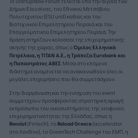
Το StartupNow Forum τελείται υπό την αιγίδα των
Δήμων Ελευσίνας, του Εθνικού Μετσόβιου
Πολυτεχνείου (ESU unit) καθώς και του
Βιοτεχνικού Επιμελητηρίου Πειραιά και του
Επαγγελματικού Επιμελητηρίου Πειραιά. Την
δράση στηρίζουν κολοσσοί της επιχειρηματικής
σκηνής της χώρας, όπως ο
Όμιλος Ελληνικά
Πετρέλαια, η ΤΙΤΑΝ Α.Ε., η Τράπεζα
Eurobank
και
η Παπαστράτος ΑΒΕΣ
. Μέσα στο επόμενο
διάστημα αναμένεται να ανακοινωθούν όλες οι
μεγάλες επιχειρήσεις που θα συμμετάσχουν.
Στην διοργάνωση και την ενίσχυση του event
συμμετέχουν προσφέροντας στρατηγική αρωγή
εκπρόσωποι του οικοσυστήματος της νεοφυούς
επιχειρηματικότητας της Ελλάδας, όπως η
Revolut
(Fintech), το
Reload
Greece
(accelerator
στο Λονδίνο), το GreenTech Challenge του ΕΜΠ, η