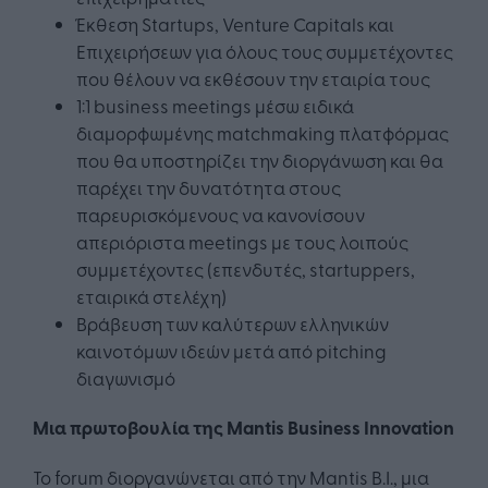
Έκθεση Startups, Venture Capitals και
Επιχειρήσεων για όλους τους συμμετέχοντες
που θέλουν να εκθέσουν την εταιρία τους
1:1 business meetings μέσω ειδικά
διαμορφωμένης matchmaking πλατφόρμας
που θα υποστηρίζει την διοργάνωση και θα
παρέχει την δυνατότητα στους
παρευρισκόμενους να κανονίσουν
απεριόριστα meetings με τους λοιπούς
συμμετέχοντες (επενδυτές, startuppers,
εταιρικά στελέχη)
Bράβευση των καλύτερων ελληνικών
καινοτόμων ιδεών μετά από pitching
διαγωνισμό
Μια
πρωτοβουλία
της
Mantis Business Innovation
Το forum διοργανώνεται από την Mantis B.I., μια