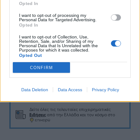
Τα
Early
Bird
εισιτήρια θα είναι διαθέσιμα έως
Opted In
09/11.
I want to opt-out of processing my
Personal Data for Targeted Advertising.
Ακολουθήστε το StartupNow Forum στο
Opted In
Facebook
, το
Instagram
και το
LinkedIn
.
I want to opt-out of Collection, Use,
Retention, Sale, and/or Sharing of my
Personal Data that Is Unrelated with the
Purposes for which it was collected.
Opted Out
CONFIRM
Google News
Ακολουθήστε το
στο
και μάθετε πρώτοι όλα τα επιχειρηματικά νέα
Data Deletion
Data Access
Privacy Policy
Δείτε όλες τις τελευταίες επιχειρηματικές
Ειδήσεις
από την Ελλάδα και τον κόσμο στο