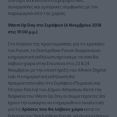
συνεργασίες και εμπορικές συμφωνίες με τον
παραγωγικό ιστό της χώρας.
Warm
Up
Day
στο Σεράφειο (6 Νοεμβρίου 2018
στις 19:00 μ.μ.)
Στο πλαίσιο της προετοιμασίας για τις εργασίες
του Forum, το StartupNow Forum διοργανώνει
ενημερωτική εκδήλωση σχετικά με τα όσα θα
λάβουν χώρα στην Ελευσίνα στις 23 & 24
Νοεμβρίου με την υποστήριξη του Athens Digital
Lab. Η ενημερωτική εκδήλωση θα
πραγματοποιηθεί στο Σεράφειο (Πειραιώς και
Πέτρου Ράλλη) του Δήμου Αθηναίων. Κατά την
διάρκεια του Warm Up Day οι συμμετέχοντες θα
έχουν την ευκαιρία να ενημερωθούν αναλυτικά
για τις
δράσεις που θα λάβουν χώρα
κατά το
διήμερο του StartupNow Forum, να συνομιλήσουν