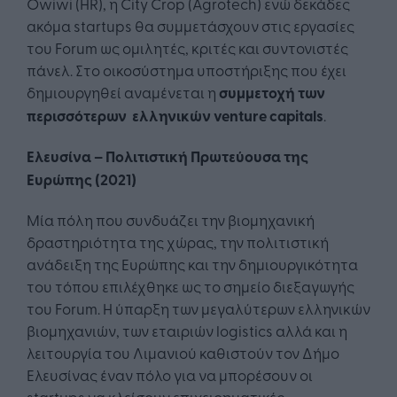
Owiwi (HR), η City Crop (Agrotech) ενώ δεκάδες
ακόμα startups θα συμμετάσχουν στις εργασίες
του Forum ως ομιλητές, κριτές και συντονιστές
πάνελ. Στο οικοσύστημα υποστήριξης που έχει
δημιουργηθεί αναμένεται η
συμμετοχή των
περισσότερων ελληνικών
venture
capitals
.
Ελευσίνα – Πολιτιστική Πρωτεύουσα της
Ευρώπης (2021)
Μία πόλη που συνδυάζει την βιομηχανική
δραστηριότητα της χώρας, την πολιτιστική
ανάδειξη της Ευρώπης και την δημιουργικότητα
του τόπου επιλέχθηκε ως το σημείο διεξαγωγής
του Forum. Η ύπαρξη των μεγαλύτερων ελληνικών
βιομηχανιών, των εταιριών logistics αλλά και η
λειτουργία του Λιμανιού καθιστούν τον Δήμο
Ελευσίνας έναν πόλο για να μπορέσουν οι
startups να κλείσουν επιχειρηματικές