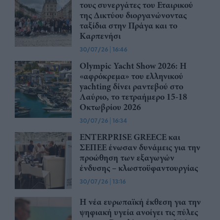
τους συνεργάτες του Εταιρικού
της Δικτύου διοργανώνοντας
ταξίδια στην Πράγα και το
Καρπενήσι
30/07/26
|
16:46
Olympic Yacht Show 2026: Η
«αφρόκρεμα» του ελληνικού
yachting δίνει ραντεβού στο
Λαύριο, το τετραήμερο 15-18
Οκτωβρίου 2026
30/07/26
|
16:34
ENTERPRISE GREECE και
ΣΕΠΕΕ ένωσαν δυνάμεις για την
προώθηση των εξαγωγών
ένδυσης – κλωστοϋφαντουργίας
30/07/26
|
13:16
Η νέα ευρωπαϊκή έκθεση για την
ψηφιακή υγεία ανοίγει τις πύλες