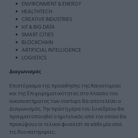
ENVIRONMENT & ENERGY
HEALTHTECH
CREATIVE INDUSTRIES
IoT & BIG DATA
SMART CITIES
BLOCKCHAIN
ARTIFICIAL INTELLIGENCE
LOGISTICS
Διαγωνισμός
Επιστέγασμα της προώθησης της Καινοτομίας
και της Επιχειρηματικότητας στο πλαίσιο του
οικοσυστήματος των startups θα αποτελέσει ο
Διαγωνισμός. Την πρώτη μέρα του Συνεδρίου θα
πραγματοποιηθεί ο ημιτελικός από τον οποίο θα
προκύψουν οι τελικοί φιναλίστ σε κάθε μία από
τις δύο κατηγορίες: