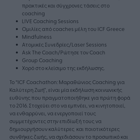
πρακτικές και σύγχρονες τάσεις στο
coaching
LIVE Coaching Sessions
Ομιλίες από coaches μέλη του ICF Greece
Mindfulness
Ατομικές Συνεδρίες/Laser Sessions
Ask The Coach/Ρώτησε τον Coach
Group Coaching
Χορό στο κλείσιμο της εκδήλωσης.
Το “ICF Coachathon: Μαραθώνιος Coaching για
Καλύτερη Ζωή”, είναι μία εκδήλωση κοινωνικής
ευθύνης που πραγματοποιήθηκε για πρώτη φορά
το 2016. Στοχεύει στο να εμπνέει, να κινητοποιεί,
να ενθαρρύνει, να ενεργοποιεί τους
συμμετέχοντες στην επιδίωξή τους να
δημιουργήσουν καλύτερες και ποιοτικότερες
συνθήκες ζωής, να σχεδιάσουν το προσωπικό και