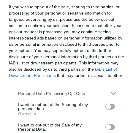
Καρπενήσι
If you wish to opt-out of the sale, sharing to third parties, or
30/07/26
|
16:46
processing of your personal or sensitive information for
targeted advertising by us, please use the below opt-out
Olympic Yacht Show 2026: Η
section to confirm your selection. Please note that after your
«αφρόκρεμα» του ελληνικού
opt-out request is processed you may continue seeing
yachting δίνει ραντεβού στο
interest-based ads based on personal information utilized by
Λαύριο, το τετραήμερο 15-18
us or personal information disclosed to third parties prior to
Οκτωβρίου 2026
your opt-out. You may separately opt-out of the further
30/07/26
|
16:34
disclosure of your personal information by third parties on the
IAB’s list of downstream participants. This information may
ENTERPRISE GREECE και
also be disclosed by us to third parties on the
IAB’s List of
ΣΕΠΕΕ ένωσαν δυνάμεις για την
Downstream Participants
that may further disclose it to other
προώθηση των εξαγωγών
third parties.
ένδυσης – κλωστοϋφαντουργίας
30/07/26
|
13:16
Personal Data Processing Opt Outs
Η νέα ευρωπαϊκή έκθεση για την
I want to opt-out of the Sharing of my
personal data.
ψηφιακή υγεία ανοίγει τις πύλες
Opted In
της στο Βερολίνο από τις 26 έως
τις 28 Οκτωβρίου
I want to opt-out of the Sale of my
Personal Data.
29/07/26
|
15:21