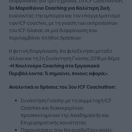
διοργανώνει για τρίτη χρονιά, το ICF Coachathon,
3ο Μαραθώνιο Coaching για Καλύτερη Ζωή
,
ενώνοντας την εμπειρία και τον επαγγελματισμό
των ICF coaches, με τη γνώση των εκπροσώπων
του ICF Global, σε μία διοργάνωση που
περιλαμβάνει πλήθος δράσεων.
Η φετινή διοργάνωση, θα φιλοξενήσει μεταξύ
άλλων και τη 2η Συνάντηση Γνώσης 2018 με θέμα:
«Η Κουλτούρα Coaching στα Εργασιακά
Περιβάλλοντα: Τι σημαίνει, ποιους αφορά;»
.
Αναλυτικά οι δράσεις του 3ου ICF Coachathon:
Συνάντηση Γνώσης με τη συμμετοχή ICF
Coaches και διακεκριμένων
προσκεκλημένων της Ακαδημαϊκής και
Επιχειρηματικής κοινότητας
Παρουσιάσεις που θα αναδείξουν καλές