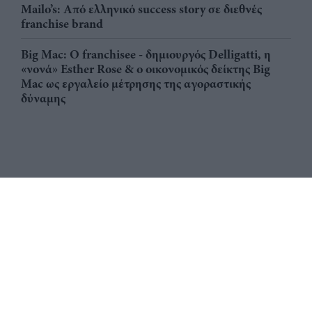
Mailo’s: Από ελληνικό success story σε διεθνές
franchise brand
Big Mac: Ο franchisee - δημιουργός Delligatti, η
«νονά» Esther Rose & ο οικονομικός δείκτης Big
Mac ως εργαλείο μέτρησης της αγοραστικής
δύναμης