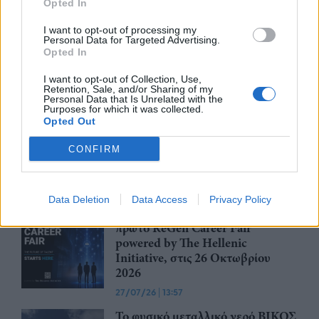
Opted In
Η ena athletics συνεργάζεται με
I want to opt-out of processing my
το ΣΠΑΡΤΑΘΛΟΝ
Personal Data for Targeted Advertising.
Opted In
29/07/26
|
12:23
I want to opt-out of Collection, Use,
Retention, Sale, and/or Sharing of my
Personal Data that Is Unrelated with the
Purposes for which it was collected.
Έως την Παρασκευή 31 Ιουλίου
Opted Out
2026 οι κρατήσεις Early Bird για
συμμετοχή στην EUROVINO
CONFIRM
2027
28/07/26
|
15:14
Data Deletion
Data Access
Privacy Policy
Το ReGeneration παρουσιάζει το
πρώτο ReGen Career Fair
powered by The Hellenic
Initiative, στις 26 Οκτωβρίου
2026
27/07/26
|
13:57
Το φυσικό μεταλλικό νερό ΒΙΚΟΣ