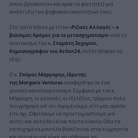
(όπου βρίσκονταν και αρκετοί φοιτητές) για
ανάπτυξη των ψηφιακών ικανοτήτων τους.
Στο τρίτο πάνελ με τίτλο
«Ριζικές Αλλαγές – ο
βιώσιμος δρόμος για το μετασχηματισμό»
υπό το
συντονισμό του κ
. Σταμάτη Ζαχαρού,
δημοσιογράφου του
Action
24,
συζητήθηκαν τα
εξής:
Ο κ.
Σπύρος Μάργαρης, Ιδρυτής
της
Margaris
Ventures
αναφέρθηκε σε ένα
γενναίο καινούργιο κόσμο. Σύμφωνα με τον κ.
Μάργαρη, οι αλλαγές, οι εξελίξεις, τρέχουν πολύ
πιο γρήγορα απ´ ότι περιμένουμε, είτε μας αρέσει
είτε όχι. Οφείλουμε να προετοιμαστούμε για
αυτές και αυτό δεν είναι πάντα εύκολο. Όλα τα
επιτυχημένα μοντέλα βασίζονται στην ευχρηστία
και στο χέρι μας είναι να μάθουμε να