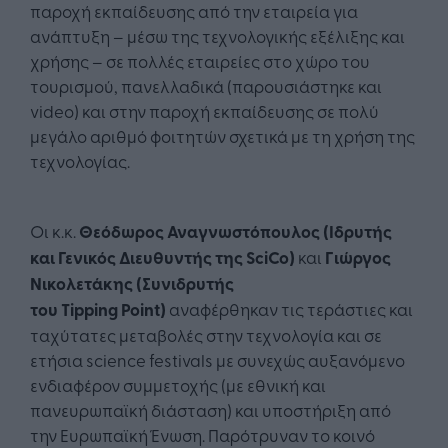
παροχή εκπαίδευσης από την εταιρεία για
ανάπτυξη – μέσω της τεχνολογικής εξέλιξης και
χρήσης – σε πολλές εταιρείες στο χώρο του
τουρισμού, πανελλαδικά (παρουσιάστηκε και
video) και στην παροχή εκπαίδευσης σε πολύ
μεγάλο αριθμό φοιτητών σχετικά με τη χρήση της
τεχνολογίας.
Οι κ.κ.
Θεόδωρος Αναγνωστόπουλος (Ιδρυτής
και Γενικός Διευθυντής της
SciCo
)
και
Γιώργος
Νικολετάκης (Συνιδρυτής
του
Tipping
Point
)
αναφέρθηκαν τις τεράστιες και
ταχύτατες μεταβολές στην τεχνολογία και σε
ετήσια science festivals με συνεχώς αυξανόμενο
ενδιαφέρον συμμετοχής (με εθνική και
πανευρωπαϊκή διάσταση) και υποστήριξη από
την Ευρωπαϊκή Ένωση. Παρότρυναν το κοινό