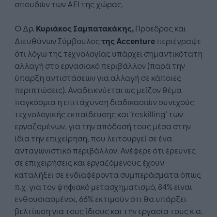
σπουδών των ΑΕΙ της χώρας.
Ο Δρ.
Κυριάκος Σαμπατακάκης,
Πρόεδρος και
Διευθύνων Σύμβουλος
της
Accenture
περιέγραψε
ότι λόγω της τεχνολογίας υπάρχει σημαντικότατη
αλλαγή στο εργασιακό περιβάλλον (παρά την
ύπαρξη αντιστάσεων για αλλαγή σε κάποιες
περιπτώσεις). Αναδεικνύεται ως μείζον θέμα
παγκόσμια η επιτάχυνση διαδικασιών συνεχούς
τεχνολογικής εκπαίδευσης και ‘reskilling’ των
εργαζομένων, για την απόδοσή τους μέσα στην
ίδια την επιχείρηση, που λειτουργεί σε ένα
ανταγωνιστικό περιβάλλον. Ανέφερε ότι έρευνες
σε επιχειρήσεις και εργαζόμενους έχουν
καταλήξει σε ενδιαφέροντα συμπεράσματα όπως
π.χ. για τον ψηφιακό μετασχηματισμό, 84% είναι
ενθουσιασμένοι, 66% εκτιμούν ότι θα υπάρξει
βελτίωση για τους ίδιους και την εργασία τους κ.α.