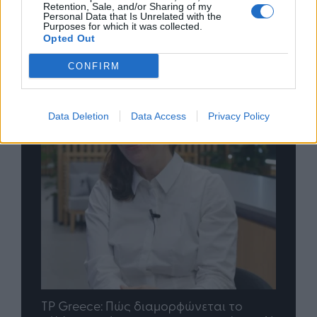
Retention, Sale, and/or Sharing of my
Personal Data that Is Unrelated with the
Purposes for which it was collected.
Opted Out
CONFIRM
Data Deletion
Data Access
Privacy Policy
nd.gr
TP Greece: Πώς διαμορφώνεται το
Η ομ