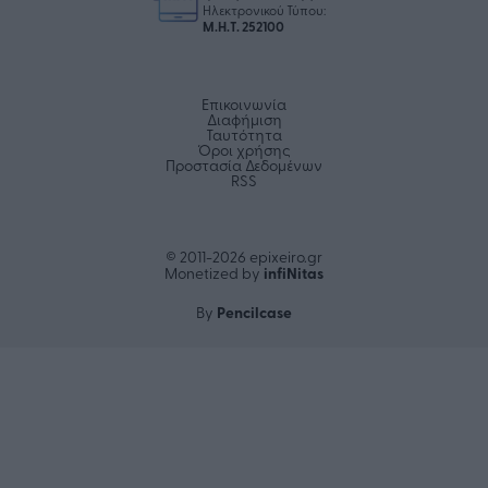
Ηλεκτρονικού Τύπου:
Μ.Η.Τ. 252100
Επικοινωνία
Διαφήμιση
Ταυτότητα
Όροι χρήσης
Προστασία Δεδομένων
RSS
© 2011-2026 epixeiro.gr
infiΝitas
Monetized by
Pencilcase
By