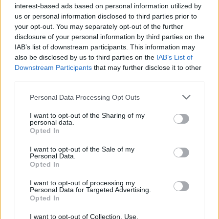
interest-based ads based on personal information utilized by
us or personal information disclosed to third parties prior to
your opt-out. You may separately opt-out of the further
disclosure of your personal information by third parties on the
Google News
Ακολουθήστε το
στο
IAB’s list of downstream participants. This information may
και μάθετε πρώτοι όλα τα επιχειρηματικά νέα
also be disclosed by us to third parties on the
IAB’s List of
Downstream Participants
that may further disclose it to other
third parties.
Δείτε όλες τις τελευταίες επιχειρηματικές
Ειδήσεις
από την Ελλάδα και τον κόσμο στο
Personal Data Processing Opt Outs
I want to opt-out of the Sharing of my
personal data.
Opted In
I want to opt-out of the Sale of my
Personal Data.
Σχολιάστε
Opted In
I want to opt-out of processing my
Personal Data for Targeted Advertising.
... σχόλια
| Κάνε click για να σχολιάσεις
Opted In
I want to opt-out of Collection, Use,