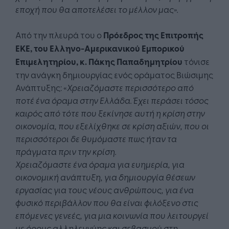
εποχή που θα αποτελέσει το μέλλον μας
»
.
Από την πλευρά του ο
Πρόεδρος της Επιτροπής
ΕΚΕ, του Ελληνο-Αμερικανικού Εμπορικού
Επιμελητηρίου, κ. Πάκης Παπαδημητρίου
τόνισε
την ανάγκη δημιουργίας ενός οράματος Βιώσιμης
Ανάπτυξης: «
Χρειαζόμαστε περισσότερο από
ποτέ ένα όραμα στην Ελλάδα. Έχει περάσει τόσος
καιρός από τότε που ξεκίνησε αυτή η κρίση στην
οικονομία, που εξελίχθηκε σε κρίση αξιών, που οι
περισσότεροι δε θυμόμαστε πως ήταν τα
πράγματα πριν την κρίση.
Χρειαζόμαστε ένα όραμα για ευημερία, για
οικονομική ανάπτυξη, για δημιουργία θέσεων
εργασίας για τους νέους ανθρώπους, για ένα
φυσικό περιβάλλον που θα είναι φιλόξενο στις
επόμενες γενεές, για μια κοινωνία που λειτουργεί
με όρους αλληλεγγύης και σεβασμού στη