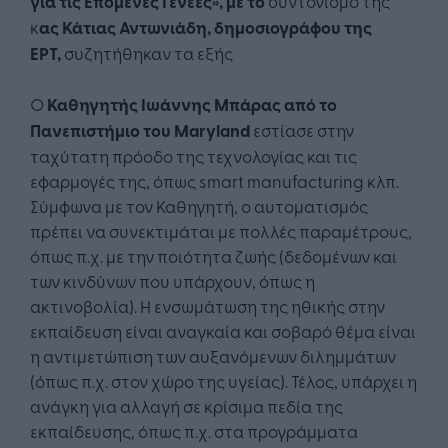
για τις Επόμενες Γενεές», με το
συντονισμό της
κ
ας Κάτιας Αντωνιάδη, δημοσιογράφου της
ΕΡΤ,
συζητήθηκαν τα εξής
Ο
Καθηγητής Ιωάννης Μπάρας από το
Πανεπιστήμιο του
Maryland
εστίασε στην
ταχύτατη πρόοδο της τεχνολογίας και τις
εφαρμογές της, όπως smart manufacturing κλπ.
Σύμφωνα με τον Καθηγητή, ο αυτοματισμός
πρέπει να συνεκτιμάται με πολλές παραμέτρους,
όπως π.χ. με την ποιότητα ζωής (δεδομένων και
των κινδύνων που υπάρχουν, όπως η
ακτινοβολία). Η ενσωμάτωση της ηθικής στην
εκπαίδευση είναι αναγκαία και σοβαρό θέμα είναι
η αντιμετώπιση των αυξανόμενων διλημμάτων
(όπως π.χ. στον χώρο της υγείας). Τέλος, υπάρχει η
ανάγκη για αλλαγή σε κρίσιμα πεδία της
εκπαίδευσης, όπως π.χ. στα προγράμματα