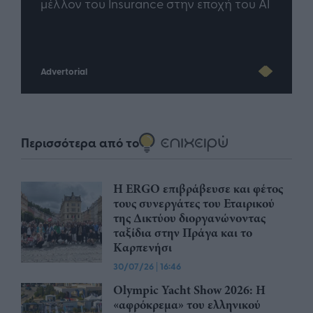
άθε
μέλλον του Insurance στην εποχή του AI
σου 
Advertorial
Περισσότερα από το
Η ERGO επιβράβευσε και φέτος
τους συνεργάτες του Εταιρικού
της Δικτύου διοργανώνοντας
ταξίδια στην Πράγα και το
Καρπενήσι
30/07/26
|
16:46
Olympic Yacht Show 2026: Η
«αφρόκρεμα» του ελληνικού