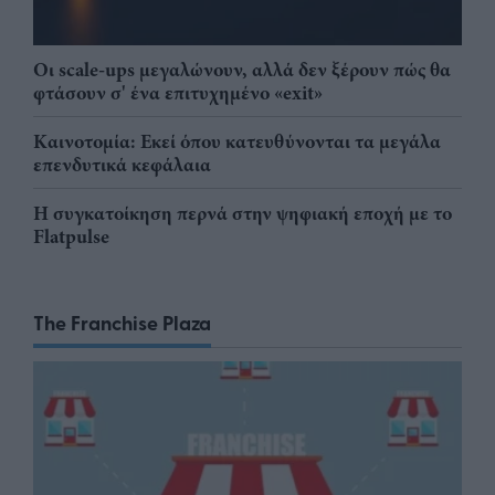
Οι scale-ups μεγαλώνουν, αλλά δεν ξέρουν πώς θα
φτάσουν σ' ένα επιτυχημένο «exit»
Καινοτομία: Εκεί όπου κατευθύνονται τα μεγάλα
επενδυτικά κεφάλαια
Η συγκατοίκηση περνά στην ψηφιακή εποχή με το
Flatpulse
The Franchise Plaza