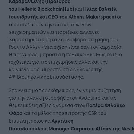
Καραμανώλης (Πρόεδρος
του
Hellenic
Blockchain
Hub
)
και
Ηλίας Σαλτιέλ
(συνιδρυτής και
CEO
του
Athens
Makerspace
)
οι
οποίοι έδωσαν την οπτική των νέων
επιχειρηματιών για τις ριζικές αλλαγές.
Χαρακτηριστική ήταν η αναφορά στη ρήση του
Γούντυ Άλλεν «Μια σχέση είναι σαν τον καρχαρία.
Ή προχωράει μπροστά ή πεθαίνει.» καθώς το ίδιο
ισχύει και για τις επιχειρήσεις αλλά και την
κοινωνία μας μπροστά στις αλλαγές της
ης
4
Βιομηχανικής Επανάστασης.
Στο κλείσιμο της εκδήλωσης, έγινε μια συζήτηση
για την ανάγκη στροφής στον Άνθρωπο και τις
θεμελιώδεις αξίες ανάμεσα στον
Πατέρα Φιλόθεο
Φάρο
και το μέλος της επιτροπής CSR του
Επιμελητηρίου κα
Αγγελική
Παπαδοπούλου,
Manager
Corporate
Affairs
της
Nestl