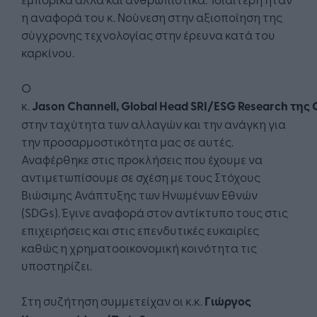
η αναφορά του κ. Νούνεση στην αξιοποίηση της
σύγχρονης τεχνολογίας στην έρευνα κατά του
καρκίνου.
Ο
κ.
Jason
Channell,
Global
Head
SRI
/
ESG
Research
της
C
στην ταχύτητα των αλλαγών και την ανάγκη για
την προσαρμοστικότητα μας σε αυτές.
Αναφέρθηκε στις προκλήσεις που έχουμε να
αντιμετωπίσουμε σε σχέση με τους Στόχους
Βιώσιμης Ανάπτυξης των Ηνωμένων Εθνών
(SDGs). Έγινε αναφορά στον αντίκτυπο τους στις
επιχειρήσεις και στις επενδυτικές ευκαιρίες
καθώς η χρηματοοικονομική κοινότητα τις
υποστηρίζει.
Στη συζήτηση συμμετείχαν οι κ.κ.
Γιώργος