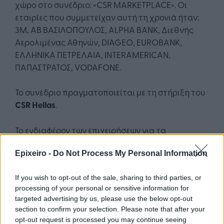
χώρο στο συνέδριο: «CSR MARKETPLACE». Οι
εταιρίες που συμμετείχαν αυτή τη χρονιά ήταν:
3Μ, ΑΒ ΒΑΣΙΛΟΠΟΥΛΟΣ, ALPHA BANK, Διεθνής
Αερολιμένας Αθηνών, DIAGEO, EUROBANK,
ΕΛΛΗΝΙΚΑ ΠΕΤΡΕΛΑΙΑ, INTERAMERICAN,
ΠΑΠΑΣΤΡΑΤΟΣ, VODAFONE.
Το συνέδριο πραγματοποιείται με τη στήριξη του
CSR Hellas
.
Το ενδιαφέρον των επιχειρήσεων για τα
προγράμματα Εταιρικής Κοινωνικής Ευθύνης
Epixeiro -
Do Not Process My Personal Information
εκδηλώνεται με την υποστήριξη και τη συμβολή
τους στην αποτελεσματική διεξαγωγή του
If you wish to opt-out of the sale, sharing to third parties, or
σημαντικού αυτού συνεδρίου που ήδη έχει γίνει
processing of your personal or sensitive information for
θεσμός στη χώρα μας.
targeted advertising by us, please use the below opt-out
section to confirm your selection. Please note that after your
opt-out request is processed you may continue seeing