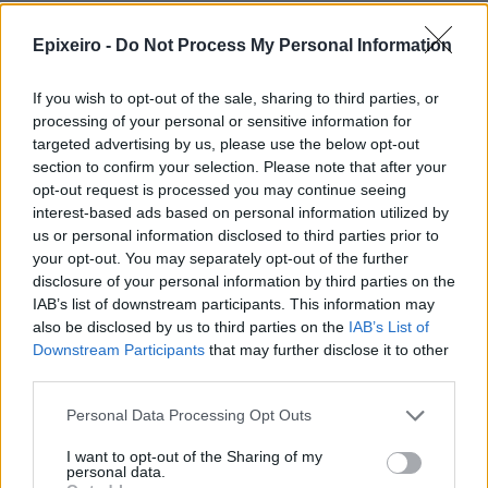
Η ERGO επιβράβευσε και φέτος
Epixeiro -
Do Not Process My Personal Information
τους συνεργάτες του Εταιρικού
της Δικτύου διοργανώνοντας
If you wish to opt-out of the sale, sharing to third parties, or
ταξίδια στην Πράγα και το
processing of your personal or sensitive information for
Καρπενήσι
targeted advertising by us, please use the below opt-out
30/07/26
|
16:46
section to confirm your selection. Please note that after your
opt-out request is processed you may continue seeing
Olympic Yacht Show 2026: Η
interest-based ads based on personal information utilized by
«αφρόκρεμα» του ελληνικού
us or personal information disclosed to third parties prior to
yachting δίνει ραντεβού στο
your opt-out. You may separately opt-out of the further
Λαύριο, το τετραήμερο 15-18
disclosure of your personal information by third parties on the
Οκτωβρίου 2026
IAB’s list of downstream participants. This information may
30/07/26
|
16:34
also be disclosed by us to third parties on the
IAB’s List of
Downstream Participants
that may further disclose it to other
ENTERPRISE GREECE και
third parties.
ΣΕΠΕΕ ένωσαν δυνάμεις για την
προώθηση των εξαγωγών
Personal Data Processing Opt Outs
ένδυσης – κλωστοϋφαντουργίας
I want to opt-out of the Sharing of my
30/07/26
|
13:16
personal data.