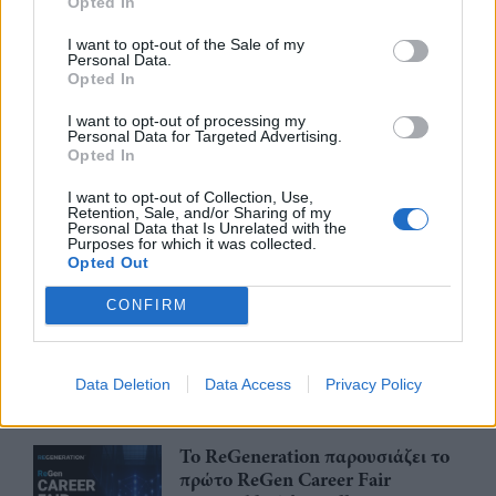
Opted In
Η νέα ευρωπαϊκή έκθεση για την
ψηφιακή υγεία ανοίγει τις πύλες
I want to opt-out of the Sale of my
Personal Data.
της στο Βερολίνο από τις 26 έως
Opted In
τις 28 Οκτωβρίου
29/07/26
|
15:21
I want to opt-out of processing my
Personal Data for Targeted Advertising.
Opted In
Η ena athletics συνεργάζεται με
το ΣΠΑΡΤΑΘΛΟΝ
I want to opt-out of Collection, Use,
Retention, Sale, and/or Sharing of my
29/07/26
|
12:23
Personal Data that Is Unrelated with the
Purposes for which it was collected.
Opted Out
CONFIRM
Έως την Παρασκευή 31 Ιουλίου
2026 οι κρατήσεις Early Bird για
συμμετοχή στην EUROVINO
2027
Data Deletion
Data Access
Privacy Policy
28/07/26
|
15:14
Το ReGeneration παρουσιάζει το
πρώτο ReGen Career Fair