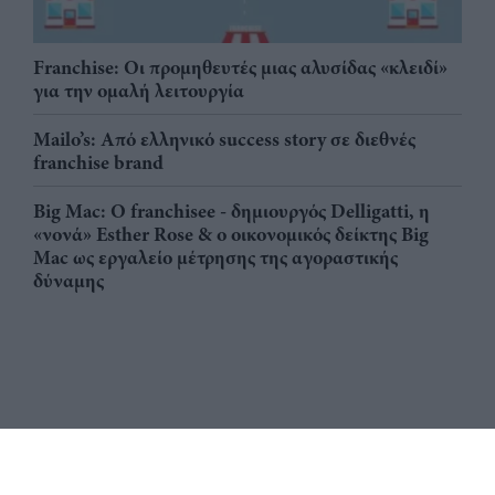
Franchise: Οι προμηθευτές μιας αλυσίδας «κλειδί»
για την ομαλή λειτουργία
Mailo’s: Από ελληνικό success story σε διεθνές
franchise brand
Big Mac: Ο franchisee - δημιουργός Delligatti, η
«νονά» Esther Rose & ο οικονομικός δείκτης Big
Mac ως εργαλείο μέτρησης της αγοραστικής
δύναμης