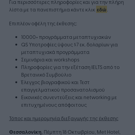
Για περισσότερες πληροφορίες και για την πλήρη
λίστα με τα πανεπιστήμια κάντε κλικ
εδώ
.
Επιπλέον οφέλη της έκθεσης:
10000+ προγράμματα μεταπτυχιακών
QS Υποτροφίες ύψους $7 εκ. δολαρίων για
μεταπτυχιακά προγράμματα
Σεμινάρια και workshops
Πληροφορίες για την εξέταση IELTS από το
Βρετανικό Συμβούλιο
Έλεγχος βιογραφικού και Τεστ
επαγγελματικού προσανατολισμού
Εικονικές συνεντεύξεις και networking με
επιτυχημένους απόφοιτους
Τόπος και ημερομηνία διεξαγωγής της έκθεσης
Θεσσαλονίκη
, Πέμπτη 18 Οκτωβρίου, Μet Hotel,