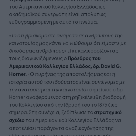
του Αμερικανικού Κολλεγίου Ελλάδος ως
ακαδημαϊκού συνεργάτη είναι απολύτως
ευθυγραμμισμένη με αυτό το πνεύμα.
«
Το ότι βρισκόμαστε ανάμεσα σε ανθρώπους της
καινοτομίας μας κάνει να νιώθουμε ότι είμαστε με
δικούς μας ανθρώπους
» είπε καλωσορίζοντας
τους διαγωνιζόμενους ο
Πρόεδρος του
Αμερικανικού Κολλεγίου Ελλάδος, δρ.
David
G
.
Horner
.
«
Ο πυρήνας της αποστολής μας και η
ιστορία αυτού του ιδρύματος είναι συνώνυμες με
την ανατροπή και την καινοτομία»
σημείωσε ο δρ.
Horner αναφερόμενος στη ρηξικέλευθη διαδρομή
του Κολλεγίου από την ίδρυσή του το 1875 έως
σήμερα. Στη συνέχεια, ξεδίπλωσε το
στρατηγικό
σχέδιο
του Αμερικανικού Κολλεγίου Ελλάδος να
αποτελέσει παράγοντα αναζωογόνησης της
ελληνικής οικονομίας και φορέα κοινωνικής