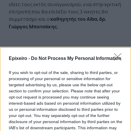
ιδέες τους εκτός συναγωνισμού, ενώ στην κριτική
επιτροπή που θα επιλέξει τους 3 νικητές θα
συμμετάσχει και ο
καθηγητής του
Alba
, δρ.
Γιώργος Μπατσάκης.
Epixeiro -
Do Not Process My Personal Information
Google News
Ακολουθήστε το
στο
If you wish to opt-out of the sale, sharing to third parties, or
και μάθετε πρώτοι όλα τα επιχειρηματικά νέα
processing of your personal or sensitive information for
targeted advertising by us, please use the below opt-out
section to confirm your selection. Please note that after your
opt-out request is processed you may continue seeing
Δείτε όλες τις τελευταίες επιχειρηματικές
Ειδήσεις
από την Ελλάδα και τον κόσμο στο
interest-based ads based on personal information utilized by
us or personal information disclosed to third parties prior to
your opt-out. You may separately opt-out of the further
disclosure of your personal information by third parties on the
IAB’s list of downstream participants. This information may