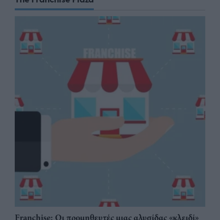
Franchise: Οι προμηθευτές μιας αλυσίδας «κλειδί»