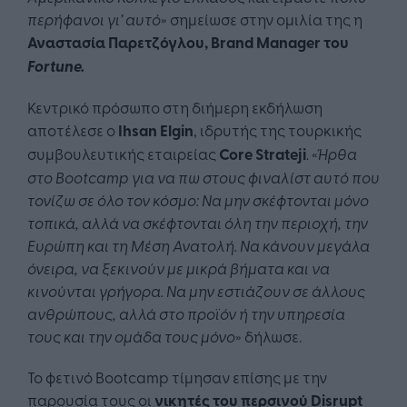
περήφανοι γι’ αυτό
» σημείωσε στην ομιλία της η
Αναστασία Παρετζόγλου,
Brand
Manager
του
Fortune
.
Κεντρικό πρόσωπο στη διήμερη εκδήλωση
αποτέλεσε ο
Ihsan
Elgin
, ιδρυτής της τουρκικής
συμβουλευτικής εταιρείας
Core
Strateji
. «
Ήρθα
στο Bootcamp για να πω στους φιναλίστ αυτό που
τονίζω σε όλο τον κόσμο: Να μην σκέφτονται μόνο
τοπικά, αλλά να σκέφτονται όλη την περιοχή, την
Ευρώπη και τη Μέση Ανατολή. Να κάνουν μεγάλα
όνειρα, να ξεκινούν με μικρά βήματα και να
κινούνται γρήγορα. Να μην εστιάζουν σε άλλους
ανθρώπους, αλλά στο προϊόν ή την υπηρεσία
τους και την ομάδα τους μόνο
» δήλωσε.
Το φετινό Βootcamp τίμησαν επίσης με την
παρουσία τους οι
νικητές του περσινού
Disrupt