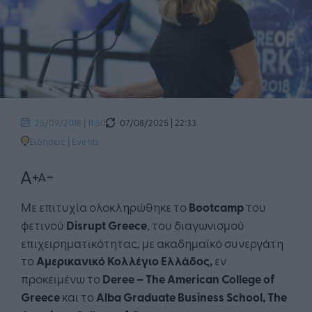
07/08/2025 | 22:33
25/09/2018 | 11:50
Ειδήσεις
|
Events
Με επιτυχία ολοκληρώθηκε το
Bootcamp
του
φετινού
Disrupt
Greece
, του διαγωνισμού
επιχειρηματικότητας, με ακαδημαϊκό συνεργάτη
το
Αμερικανικό Κολλέγιο Ελλάδος,
εν
προκειμένω το
Deree
–
The
American
College
of
Greece
και το
Alba
Graduate
Business
School
,
The