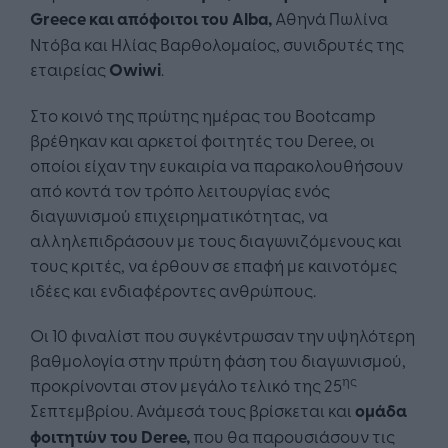
Greece
και απόφοιτοι του
Alba
,
Αθηνά Πωλίνα
Ντόβα και Ηλίας Βαρθολομαίος, συνιδρυτές της
εταιρείας
Owiwi
.
Στο κοινό της πρώτης ημέρας του Bootcamp
βρέθηκαν και αρκετοί φοιτητές του Deree, οι
οποίοι είχαν την ευκαιρία να παρακολουθήσουν
από κοντά τον τρόπο λειτουργίας ενός
διαγωνισμού επιχειρηματικότητας, να
αλληλεπιδράσουν με τους διαγωνιζόμενους και
τους κριτές, να έρθουν σε επαφή με καινοτόμες
ιδέες και ενδιαφέροντες ανθρώπους.
Οι 10 φιναλίστ που συγκέντρωσαν την υψηλότερη
βαθμολογία στην πρώτη φάση του διαγωνισμού,
ης
προκρίνονται στον μεγάλο τελικό της 25
Σεπτεμβρίου. Ανάμεσά τους βρίσκεται και
ομάδα
φοιτητών του
Deree
,
που θα παρουσιάσουν τις