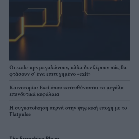
Οι scale-ups μεγαλώνουν, αλλά δεν ξέρουν πώς θα
φτάσουν σ' ένα επιτυχημένο «exit»
Καινοτομία: Εκεί όπου κατευθύνονται τα μεγάλα
επενδυτικά κεφάλαια
Η συγκατοίκηση περνά στην ψηφιακή εποχή με το
Flatpulse
The Franchise Plaza