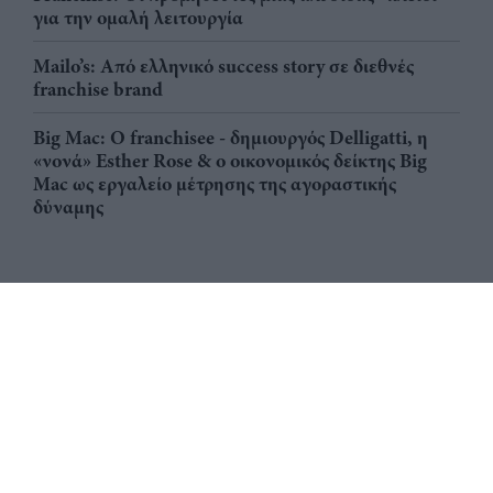
για την ομαλή λειτουργία
Mailo’s: Από ελληνικό success story σε διεθνές
franchise brand
Big Mac: Ο franchisee - δημιουργός Delligatti, η
«νονά» Esther Rose & ο οικονομικός δείκτης Big
Mac ως εργαλείο μέτρησης της αγοραστικής
δύναμης