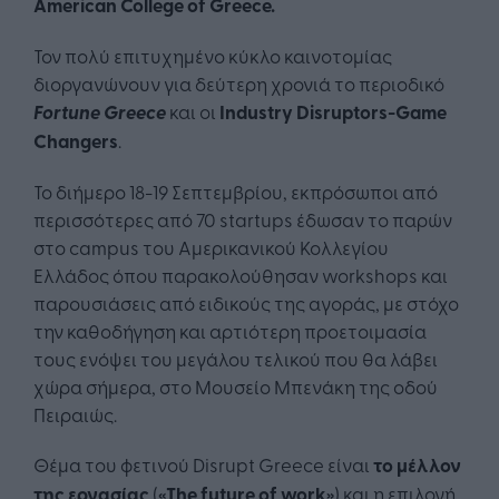
American
College
of
Greece
.
Τον πολύ επιτυχημένο κύκλο καινοτομίας
διοργανώνουν για δεύτερη χρονιά το περιοδικό
Fortune
Greece
και οι
Industry
Disruptors
-
Game
Changers
.
Το διήμερο 18-19 Σεπτεμβρίου, εκπρόσωποι από
περισσότερες από 70 startups έδωσαν το παρών
στο campus του Αμερικανικού Κολλεγίου
Ελλάδος όπου παρακολούθησαν workshops και
παρουσιάσεις από ειδικούς της αγοράς, με στόχο
την καθοδήγηση και αρτιότερη προετοιμασία
τους ενόψει του μεγάλου τελικού που θα λάβει
χώρα σήμερα, στο Μουσείο Μπενάκη της οδού
Πειραιώς.
Θέμα του φετινού Disrupt Greece είναι
το μέλλον
της εργασίας
(
«
The
future
of
work
»
) και η επιλογή