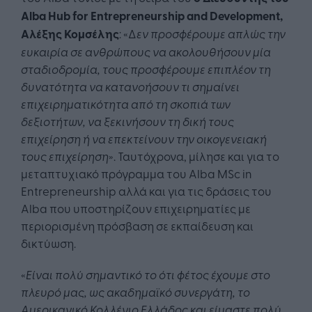
Alba
Hub
for
Entrepreneurship
and
Development
,
A
λέξης Κομσέλης
: «Δ
εν προσφέρουμε απλώς την
ευκαιρία σε ανθρώπους να ακολουθήσουν μία
σταδιοδρομία, τους προσφέρουμε επιπλέον τη
δυνατότητα να κατανοήσουν τι σημαίνει
επιχειρηματικότητα από τη σκοπιά των
δεξιοτήτων, να ξεκινήσουν τη δική τους
επιχείρηση ή να επεκτείνουν την οικογενειακή
τους επιχείρηση
». Ταυτόχρονα, μίλησε και για το
μεταπτυχιακό πρόγραμμα του Alba MSc in
Entrepreneurship αλλά και για τις δράσεις του
Alba που υποστηρίζουν επιχειρηματίες με
περιορισμένη πρόσβαση σε εκπαίδευση και
δικτύωση.
«
Eίναι πολύ σημαντικό το ότι φέτος έχουμε στο
πλευρό μας, ως ακαδημαϊκό συνεργάτη, το
Αμερικανικό Κολλέγιο Ελλάδος και είμαστε πολύ