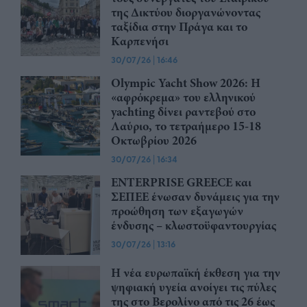
της Δικτύου διοργανώνοντας
ταξίδια στην Πράγα και το
Καρπενήσι
30/07/26
|
16:46
Olympic Yacht Show 2026: Η
«αφρόκρεμα» του ελληνικού
yachting δίνει ραντεβού στο
Λαύριο, το τετραήμερο 15-18
Οκτωβρίου 2026
30/07/26
|
16:34
ENTERPRISE GREECE και
ΣΕΠΕΕ ένωσαν δυνάμεις για την
προώθηση των εξαγωγών
ένδυσης – κλωστοϋφαντουργίας
30/07/26
|
13:16
Η νέα ευρωπαϊκή έκθεση για την
ψηφιακή υγεία ανοίγει τις πύλες
της στο Βερολίνο από τις 26 έως