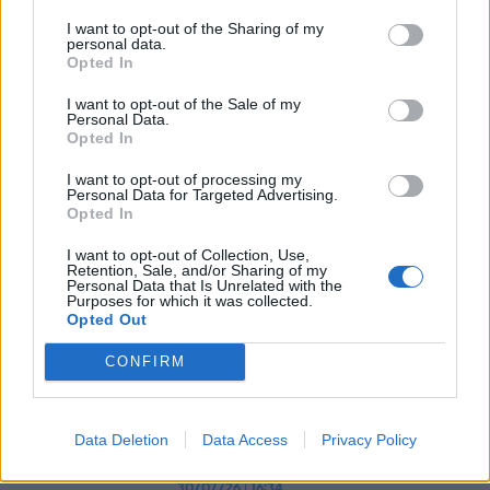
Advertorial
I want to opt-out of the Sharing of my
personal data.
Opted In
I want to opt-out of the Sale of my
Personal Data.
Περισσότερα από το
Opted In
I want to opt-out of processing my
Personal Data for Targeted Advertising.
Η ERGO επιβράβευσε και φέτος
Opted In
τους συνεργάτες του Εταιρικού
της Δικτύου διοργανώνοντας
I want to opt-out of Collection, Use,
Retention, Sale, and/or Sharing of my
ταξίδια στην Πράγα και το
Personal Data that Is Unrelated with the
Καρπενήσι
Purposes for which it was collected.
Opted Out
30/07/26
|
16:46
Olympic Yacht Show 2026: Η
CONFIRM
«αφρόκρεμα» του ελληνικού
yachting δίνει ραντεβού στο
Λαύριο, το τετραήμερο 15-18
Data Deletion
Data Access
Privacy Policy
Οκτωβρίου 2026
30/07/26
|
16:34