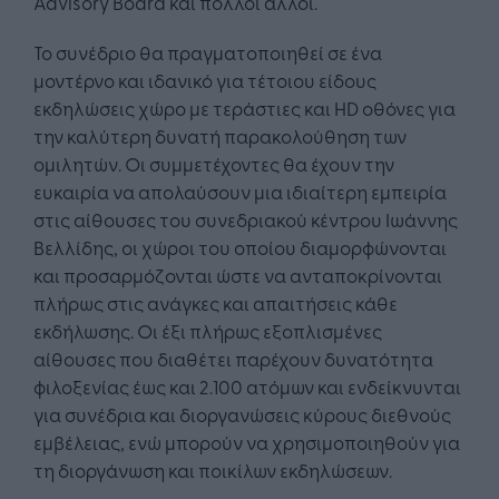
Advisory Board και πολλοί άλλοι.
Το συνέδριο θα πραγματοποιηθεί σε ένα
μοντέρνο και ιδανικό για τέτοιου είδους
εκδηλώσεις χώρο με τεράστιες και HD οθόνες για
την καλύτερη δυνατή παρακολούθηση των
ομιλητών. Οι συμμετέχοντες θα έχουν την
ευκαιρία να απολαύσουν μια ιδιαίτερη εμπειρία
στις αίθουσες του συνεδριακού κέντρου Ιωάννης
Βελλίδης, οι χώροι του οποίου διαμορφώνονται
και προσαρμόζονται ώστε να ανταποκρίνονται
πλήρως στις ανάγκες και απαιτήσεις κάθε
εκδήλωσης. Οι έξι πλήρως εξοπλισμένες
αίθουσες που διαθέτει παρέχουν δυνατότητα
φιλοξενίας έως και 2.100 ατόμων και ενδείκνυνται
για συνέδρια και διοργανώσεις κύρους διεθνούς
εμβέλειας, ενώ μπορούν να χρησιμοποιηθούν για
τη διοργάνωση και ποικίλων εκδηλώσεων.