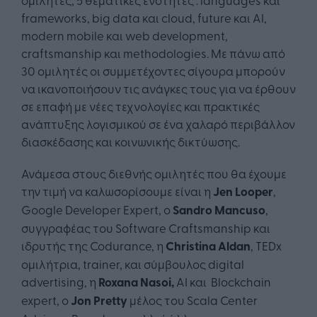
frameworks, big data και cloud, future και AI,
modern mobile και web development,
craftsmanship και methodologies. Με πάνω από
30 ομιλητές οι συμμετέχοντες σίγουρα μπορούν
να ικανοποιήσουν τις ανάγκες τους για να έρθουν
σε επαφή με νέες τεχνολογίες και πρακτικές
ανάπτυξης λογισμικού σε ένα χαλαρό περιβάλλον
διασκέδασης και κοινωνικής δικτύωσης.
Ανάμεσα στους διεθνής ομιλητές που θα έχουμε
την τιμή να καλωσορίσουμε είναι η
Jen Looper
,
Google Developer Expert, o
Sandro Mancuso
,
συγγραφέας του Software Craftsmanship και
ιδρυτής της Codurance, η
Christina Aldan
, TEDx
ομιλήτρια, trainer, και σύμβουλος digital
advertising, η
Roxana Nasoi,
AI και Blockchain
expert, ο
Jon Pretty
μέλος του Scala Center