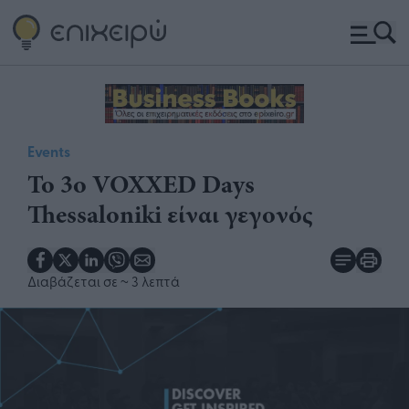
Events
Το 3ο VOXXED Days
Thessaloniki είναι γεγονός
Διαβάζεται σε
~ 3 λεπτά