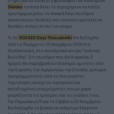
Στηριζόμενα πάνω στη φιλοσοφία των συνεδρίων
Devoxx
η οποία θέλει το περιεχόμενο να παίζει
πρωταρχικό ρόλο, τα Voxxed Days συνέδρια
προσελκύουν διεθνείς και τοπικούς ομιλητές σε
δεκάδες πόλεις σε όλο τον κόσμο.
Το 3ο
VOXXED Days Thessaloniki
θα διεξαχθεί
από τις 19 μέχρι τις 20 Νοεμβρίου 2018 στη
Θεσσαλονίκη, στο συνεδριακό κέντρο “Ιωάννης
Βελλίδης”. Στο συνέδριο που θα διαρκέσει 2
ημέρες θα παραβρεθούν διάσημοι ομιλητές από
την Ευρώπη, την Αμερική και την Ελλάδα, έμπειροι
προγραμματιστές από τις πιο γνωστές
τεχνολογίες ανοιχτού λογισμικού και
καταξιωμένοι επαγγελματίες που με χαρά
μοιράζονται τις εμπειρίες και τις γνώσεις τους.
Την Παρασκευή 19 και το Σάββατο 20 Νοεμβρίου
θα διεξαχθεί το βασικό συνέδριο με 4 keynote
ομιλητές, 5 θεματικές ενότητες : languages και