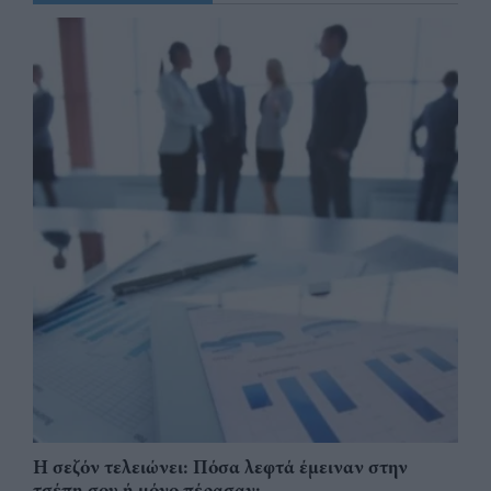
Η σεζόν τελειώνει: Πόσα λεφτά έμειναν στην
τσέπη σου ή μόνο πέρασαν;