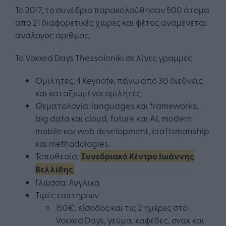
Το 2017, το συνέδριο παρακολούθησαν 500 άτομα
από 21 διαφορετικές χώρες και φέτος αναμένεται
ανάλογος αριθμός.
Το Voxxed Days Thessaloniki σε λίγες γραμμές
Ομιλητές: 4 Keynote, πάνω από 30 διεθνείς
και καταξιωμένοι ομιλητές
Θεματολογία: languages και frameworks,
big data και cloud, future και AI, modern
mobile και web development, craftsmanship
και methodologies.
Τοποθεσία:
Συνεδριακό Κέντρο Ιωάννης
Βελλίδης
Γλώσσα: Αγγλικά
Τιμές εισιτηρίων
150€, είσοδος και τις 2 ημέρες στο
Voxxed Days, γεύμα, καφέδες, σνακ και