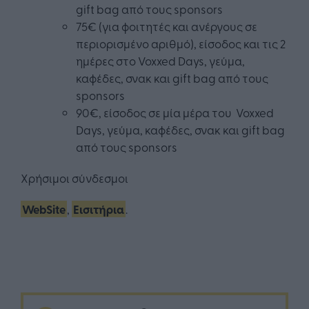
gift bag από τους sponsors
75€ (για φοιτητές και ανέργους σε
περιορισμένο αριθμό), είσοδος και τις 2
ημέρες στο Voxxed Days, γεύμα,
καφέδες, σνακ και gift bag από τους
sponsors
90€, είσοδος σε μία μέρα του Voxxed
Days, γεύμα, καφέδες, σνακ και gift bag
από τους sponsors
Χρήσιμοι σύνδεσμοι
WebSite
,
Εισιτήρια
.