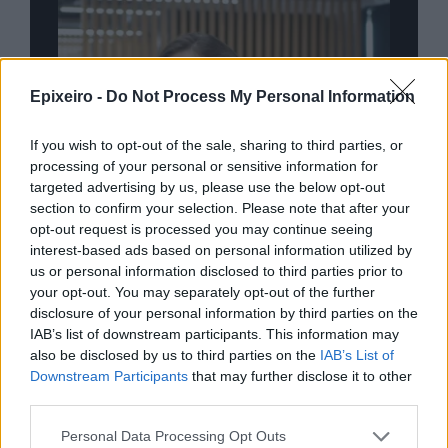
Epixeiro -
Do Not Process My Personal Information
If you wish to opt-out of the sale, sharing to third parties, or
processing of your personal or sensitive information for
targeted advertising by us, please use the below opt-out
section to confirm your selection. Please note that after your
opt-out request is processed you may continue seeing
interest-based ads based on personal information utilized by
us or personal information disclosed to third parties prior to
your opt-out. You may separately opt-out of the further
disclosure of your personal information by third parties on the
IAB’s list of downstream participants. This information may
 Greece: Πώς διαμορφώνεται το
Η ομάδα σου μ
also be disclosed by us to third parties on the
IAB’s List of
λλον του Insurance στην εποχή του AI
σου ακολουθεί
Downstream Participants
that may further disclose it to other
third parties.
Personal Data Processing Opt Outs