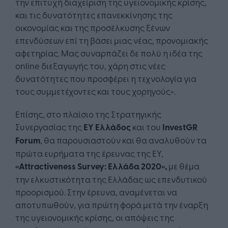
την επιτυχή διαχείριση της υγειονομικής κρίσης,
και τις δυνατότητες επανεκκίνησης της
οικονομίας και της προσέλκυσης ξένων
επενδύσεων επί τη βάσει μιας νέας, προνομιακής
αφετηρίας. Μας συναρπάζει δε πολύ η ιδέα της
online διεξαγωγής του, χάρη στις νέες
δυνατότητες που προσφέρει η τεχνολογία για
τους συμμετέχοντες και τους χορηγούς».
Επίσης, στο πλαίσιο της Στρατηγικής
Συνεργασίας της
ΕΥ Ελλάδος
και του
InvestGR
Forum
, θα παρουσιαστούν και θα αναλυθούν τα
πρώτα ευρήματα της έρευνας της ΕΥ,
«Attractiveness Survey: Ελλάδα 2020»,
με θέμα
την ελκυστικότητα της Ελλάδας ως επενδυτικού
προορισμού. Στην έρευνα, αναμένεται να
αποτυπωθούν, για πρώτη φορά μετά την έναρξη
της υγειονομικής κρίσης, οι απόψεις της