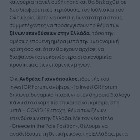
καινούρια πάνελ συζήτησης και θα διεξαχθεί σε
δύο διαφορετικές περιόδους, τον Ιούλιο και τον
Οκτώβριο, ώστε να δοθεί η δυνατότητα στους
συμμετέχοντες να προσεγγίσουν το θέμα των
ξένων επενδύσεων στην Ελλάδα
, τόσο την
αμέσως επόμενη ημέρα μετά την υγειονομική
κρίση όσο και όταν θα έχουν αρχίσει να
διαφαίνονται ευκρινέστερα οι οικονομικές
προοπτικές των επόμενων μηνών.
Ο κ.
Ανδρέας Γιαννόπουλος,
ιδρυτής του
InvestGR Forum, ανέφερε: «Το InvestGR Forum
δηλώνει δυναμικό «παρών» στον δημόσιο διάλογο
πάνω στο ακόμη πιο επίκαιρο και κρίσιμο, στη
μετά – COVID-19 εποχή, θέμα των ξένων
επενδύσεων στην Ελλάδα. Με τον νέο τίτλο
«Greece in the Pole Position», θέλουμε να
αναδείξουμε τη θετική εικόνα της Ελλάδας, μετά