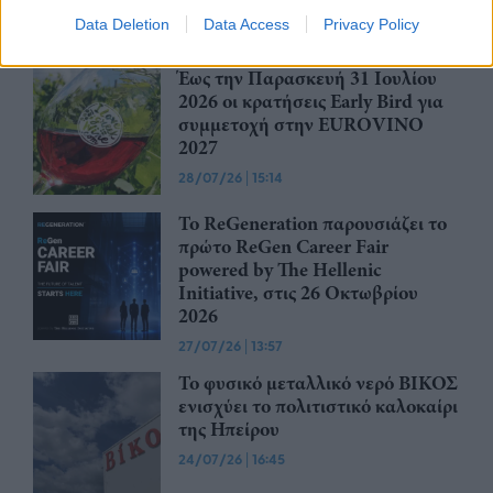
Data Deletion
Data Access
Privacy Policy
Έως την Παρασκευή 31 Ιουλίου
2026 οι κρατήσεις Early Bird για
συμμετοχή στην EUROVINO
2027
28/07/26
|
15:14
Το ReGeneration παρουσιάζει το
πρώτο ReGen Career Fair
powered by The Hellenic
Initiative, στις 26 Οκτωβρίου
2026
27/07/26
|
13:57
Το φυσικό μεταλλικό νερό ΒΙΚΟΣ
ενισχύει το πολιτιστικό καλοκαίρι
της Ηπείρου
24/07/26
|
16:45