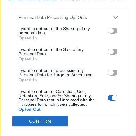
yachting δίνει ραντεβού στο
third parties.
Λαύριο, το τετραήμερο 15-18
Personal Data Processing Opt Outs
Οκτωβρίου 2026
30/07/26
|
16:34
I want to opt-out of the Sharing of my
personal data.
ENTERPRISE GREECE και
Opted In
ΣΕΠΕΕ ένωσαν δυνάμεις για την
προώθηση των εξαγωγών
I want to opt-out of the Sale of my
Personal Data.
ένδυσης – κλωστοϋφαντουργίας
Opted In
30/07/26
|
13:16
I want to opt-out of processing my
Personal Data for Targeted Advertising.
Η νέα ευρωπαϊκή έκθεση για την
Opted In
ψηφιακή υγεία ανοίγει τις πύλες
της στο Βερολίνο από τις 26 έως
I want to opt-out of Collection, Use,
τις 28 Οκτωβρίου
Retention, Sale, and/or Sharing of my
Personal Data that Is Unrelated with the
Purposes for which it was collected.
29/07/26
|
15:21
Opted Out
Η ena athletics συνεργάζεται με
CONFIRM
το ΣΠΑΡΤΑΘΛΟΝ
29/07/26
|
12:23