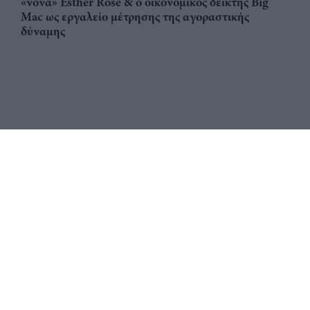
«νονά» Esther Rose & ο οικονομικός δείκτης Big
Mac ως εργαλείο μέτρησης της αγοραστικής
δύναμης
Αριθμός Πιστοποίησης