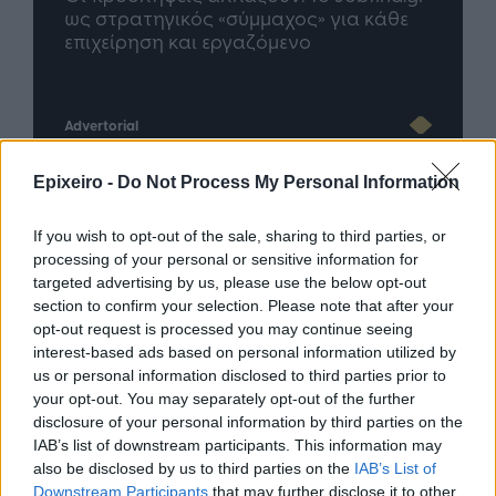
άθε
μέλλον του Insurance στην εποχή του AI
σου 
Advertorial
Epixeiro -
Do Not Process My Personal Information
Περισσότερα από το
If you wish to opt-out of the sale, sharing to third parties, or
processing of your personal or sensitive information for
targeted advertising by us, please use the below opt-out
section to confirm your selection. Please note that after your
Η ERGO επιβράβευσε και φέτος
opt-out request is processed you may continue seeing
τους συνεργάτες του Εταιρικού
interest-based ads based on personal information utilized by
της Δικτύου διοργανώνοντας
us or personal information disclosed to third parties prior to
ταξίδια στην Πράγα και το
your opt-out. You may separately opt-out of the further
Καρπενήσι
disclosure of your personal information by third parties on the
30/07/26
|
16:46
IAB’s list of downstream participants. This information may
Olympic Yacht Show 2026: Η
also be disclosed by us to third parties on the
IAB’s List of
«αφρόκρεμα» του ελληνικού
Downstream Participants
that may further disclose it to other