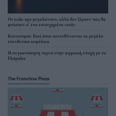
Οι scale-ups μεγαλώνουν, αλλά δεν ξέρουν πώς θα
φτάσουν σ' ένα επιτυχημένο «exit»
Καινοτομία: Εκεί όπου κατευθύνονται τα μεγάλα
επενδυτικά κεφάλαια
Η συγκατοίκηση περνά στην ψηφιακή εποχή με το
Flatpulse
The Franchise Plaza