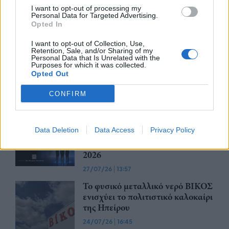
29/07/26
|
12:23
I want to opt-out of processing my
Personal Data for Targeted Advertising.
Opted In
Έως την Παρασκευή 31 Ιουλίου
I want to opt-out of Collection, Use,
Retention, Sale, and/or Sharing of my
2026 οι κρατήσεις Early Bird για
Personal Data that Is Unrelated with the
συμμετοχή στην EUROVINO
Purposes for which it was collected.
Opted Out
2027
28/07/26
|
15:14
CONFIRM
Το ReGeneration παρουσιάζει το
πρώτο ReGen Career Fair
Data Deletion
Data Access
Privacy Policy
powered by The Hellenic
Initiative, στις 26 Οκτωβρίου
2026
27/07/26
|
13:57
Το φυσικό μεταλλικό νερό ΒΙΚΟΣ
ενισχύει το πολιτιστικό καλοκαίρι
της Ηπείρου
24/07/26
|
16:45