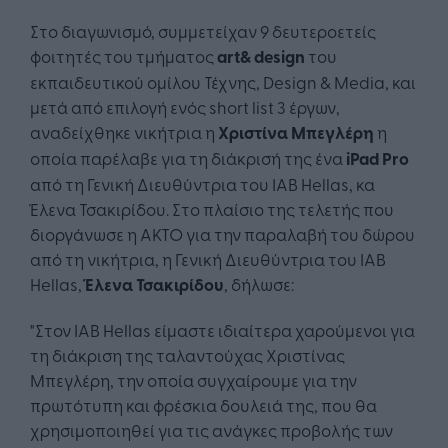
Στο διαγωνισμό, συμμετείχαν 9 δευτεροετείς
φοιτητές του τμήματος
art& design
του
εκπαιδευτικού ομίλου Τέχνης, Design & Media, και
μετά από επιλογή ενός short list 3 έργων,
αναδείχθηκε νικήτρια η
Χριστίνα Μπεγλέρη
η
οποία παρέλαβε για τη διάκρισή της ένα
iPad
Pro
από τη Γενική Διευθύντρια του ΙΑΒ Hellas, κα
Έλενα Τσακιρίδου. Στο πλαίσιο της τελετής που
διοργάνωσε η ΑΚΤΟ για την παραλαβή του δώρου
από τη νικήτρια, η Γενική Διευθύντρια του IAB
Hellas,
Έλενα Τσακιρίδου
, δήλωσε:
"Στον IAB Hellas είμαστε ιδιαίτερα χαρούμενοι για
τη διάκριση της ταλαντούχας Χριστίνας
Μπεγλέρη, την οποία συγχαίρουμε για την
πρωτότυπη και φρέσκια δουλειά της, που θα
χρησιμοποιηθεί για τις ανάγκες προβολής των