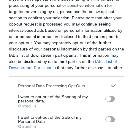
«αφρόκρεμα» του ελληνικού
processing of your personal or sensitive information for
yachting δίνει ραντεβού στο
targeted advertising by us, please use the below opt-out
Λαύριο, το τετραήμερο 15-18
section to confirm your selection. Please note that after your
Οκτωβρίου 2026
opt-out request is processed you may continue seeing
interest-based ads based on personal information utilized by
30/07/26
|
16:34
us or personal information disclosed to third parties prior to
ENTERPRISE GREECE και
your opt-out. You may separately opt-out of the further
ΣΕΠΕΕ ένωσαν δυνάμεις για την
disclosure of your personal information by third parties on the
προώθηση των εξαγωγών
IAB’s list of downstream participants. This information may
ένδυσης – κλωστοϋφαντουργίας
also be disclosed by us to third parties on the
IAB’s List of
Downstream Participants
that may further disclose it to other
30/07/26
|
13:16
third parties.
Η νέα ευρωπαϊκή έκθεση για την
ψηφιακή υγεία ανοίγει τις πύλες
Personal Data Processing Opt Outs
της στο Βερολίνο από τις 26 έως
I want to opt-out of the Sharing of my
τις 28 Οκτωβρίου
personal data.
Opted In
29/07/26
|
15:21
I want to opt-out of the Sale of my
Η ena athletics συνεργάζεται με
Personal Data.
το ΣΠΑΡΤΑΘΛΟΝ
Opted In