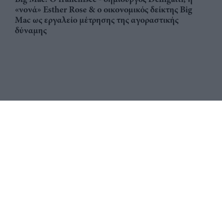
«νονά» Esther Rose & ο οικονομικός δείκτης Big
Mac ως εργαλείο μέτρησης της αγοραστικής
δύναμης