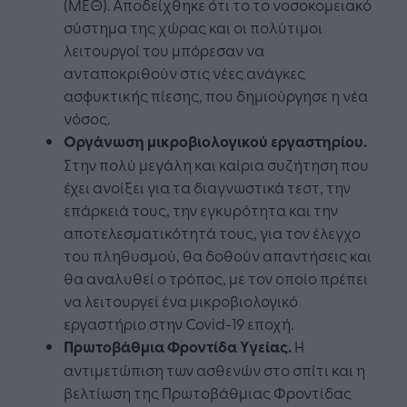
(ΜΕΘ). Αποδείχθηκε ότι το το νοσοκομειακό
σύστημα της χώρας και οι πολύτιμοι
λειτουργοί του μπόρεσαν να
ανταποκριθούν στις νέες ανάγκες
ασφυκτικής πίεσης, που δημιούργησε η νέα
νόσος.
Οργάνωση μικροβιολογικού εργαστηρίου.
Στην πολύ μεγάλη και καίρια συζήτηση που
έχει ανοίξει για τα διαγνωστικά τεστ, την
επάρκειά τους, την εγκυρότητα και την
αποτελεσματικότητά τους, για τον έλεγχο
του πληθυσμού, θα δοθούν απαντήσεις και
θα αναλυθεί ο τρόπος, με τον οποίο πρέπει
να λειτουργεί ένα μικροβιολογικό
εργαστήριο στην Covid-19 εποχή.
Πρωτοβάθμια Φροντίδα Υγείας.
Η
αντιμετώπιση των ασθενών στο σπίτι και η
βελτίωση της Πρωτοβάθμιας Φροντίδας