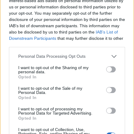
interest-based ads based on personal information utilized by
us or personal information disclosed to third parties prior to
your opt-out. You may separately opt-out of the further
disclosure of your personal information by third parties on the
IAB’s list of downstream participants. This information may
also be disclosed by us to third parties on the
IAB’s List of
Downstream Participants
that may further disclose it to other
third parties.
Personal Data Processing Opt Outs
I want to opt-out of the Sharing of my
personal data.
Opted In
I want to opt-out of the Sale of my
nd.gr
TP Greece: Πώς διαμορφώνεται το
Η ομ
Personal Data.
Opted In
άθε
μέλλον του Insurance στην εποχή του AI
σου 
I want to opt-out of processing my
Personal Data for Targeted Advertising.
Opted In
Advertorial
I want to opt-out of Collection, Use,
Retention, Sale, and/or Sharing of my