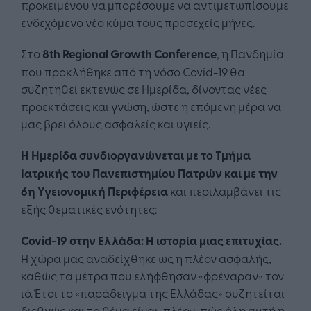
προκειμένου να μπορέσουμε να αντιμετωπίσουμε
ενδεχόμενο νέο κύμα τους προσεχείς μήνες.
Στο
8
th
Regional
Growth
Conference
, η Πανδημία
που προκλήθηκε από τη νόσο Covid-19 θα
συζητηθεί εκτενώς σε Ημερίδα, δίνοντας νέες
προεκτάσεις και γνώση, ώστε η επόμενη μέρα να
μας βρει όλους ασφαλείς και υγιείς.
Η Ημερίδα
συνδιοργανώνεται με το Τμήμα
Ιατρικής του Πανεπιστημίου Πατρών και με την
6η Υγειονομική Περιφέρεια
και περιλαμβάνει τις
εξής θεματικές ενότητες:
C
ovid
-19 στην Ελλάδα: Η ιστορία μιας επιτυχίας.
Η χώρα μας αναδείχθηκε ως η πλέον ασφαλής,
καθώς τα μέτρα που ελήφθησαν «φρέναραν» τον
ιό. Έτσι το «παράδειγμα της Ελλάδας» συζητείται
διεθνώς και το θέμα είναι, πλέον, πώς όλη αυτή η