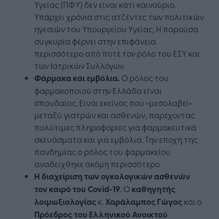
Υγείας (ΠΦΥ) δεν είναι κάτι καινούριο.
Υπάρχει χρόνια στις ατζέντες των πολιτικών
ηγεσιών του Υπουργείου Υγείας. Η παρούσα
συγκυρία φέρνει στην επιφάνεια
περισσότερο από ποτέ τον ρόλο του ΕΣΥ και
των Ιατρικών Συλλόγων.
Φάρμακα και εμβόλια.
Ο ρόλος του
φαρμακοποιού στην Ελλάδα είναι
σπουδαίος. Είναι εκείνος που «μεσολαβεί»
μεταξύ γιατρών και ασθενών, παρέχοντας
πολύτιμες πληροφορίες για φαρμακευτικά
σκευάσματα και για εμβόλια. Την εποχή της
πανδημίας ο ρόλος του φαρμακείου
αναδείχθηκε ακόμη περισσότερο.
Η διαχείριση των ογκολογικών ασθενών
τον καιρό του
Covid
-19
. O
καθηγητής
λοιμωξιολογίας
κ.
Χαράλαμπος Γώγος
και ο
Πρόεδρος του Ελληνικού Ανοικτού