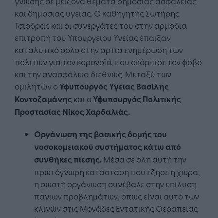
γνώσης σε μείζονα θέματα δημόσιας ασφάλειας
και δημόσιας υγείας. Ο καθηγητής Σωτήρης
Τσιόδρας και οι συνεργάτες του στην αρμόδια
επιτροπή του Υπουργείου Υγείας έπαιξαν
καταλυτικό ρόλο στην άρτια ενημέρωση των
πολιτών για τον κορονοϊό, που σκόρπισε τον φόβο
και την ανασφάλεια διεθνώς. Μεταξύ των
ομιλητών ο
Υφυπουργός Υγείας
Βασίλης
Κοντοζαμάνης
και ο
Υφυπουργός Πολιτικής
Προστασίας
Νίκος Χαρδαλιάς.
Οργάνωση της βασικής δομής του
νοσοκομειακού συστήματος κάτω από
συνθήκες πίεσης.
Μέσα σε όλη αυτή την
πρωτόγνωρη κατάσταση που έζησε η χώρα,
η σωστή οργάνωση συνέβαλε στην επίλυση
πάγιων προβλημάτων, όπως είναι αυτό των
κλινών στις Μονάδες Εντατικής Θεραπείας