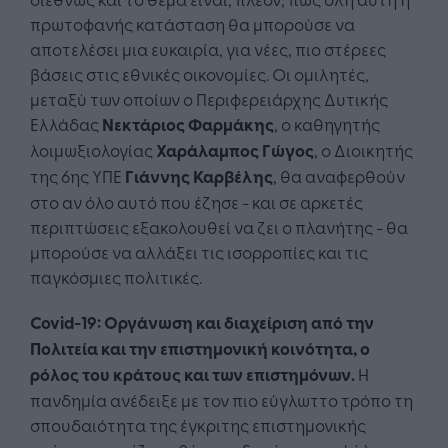
πρωτοφανής κατάσταση θα μπορούσε να
αποτελέσει μια ευκαιρία, για νέες, πιο στέρεες
βάσεις στις εθνικές οικονομίες. Οι ομιλητές,
μεταξύ των οποίων ο Περιφερειάρχης Δυτικής
Ελλάδας
Νεκτάριος Φαρμάκης
, ο καθηγητής
λοιμωξιολογίας
Χαράλαμπος Γώγος
, ο Διοικητής
της 6ης ΥΠΕ
Γιάννης Καρβέλης
, θα αναφερθούν
στο αν όλο αυτό που έζησε - και σε αρκετές
περιπτώσεις εξακολουθεί να ζει ο πλανήτης - θα
μπορούσε να αλλάξει τις ισορροπίες και τις
παγκόσμιες πολιτικές.
C
ovid
-19: Οργάνωση και διαχείριση από την
Πολιτεία και την επιστημονική κοινότητα, ο
ρόλος του κράτους και των επιστημόνων.
Η
πανδημία ανέδειξε με τον πιο εύγλωττο τρόπο τη
σπουδαιότητα της έγκριτης επιστημονικής