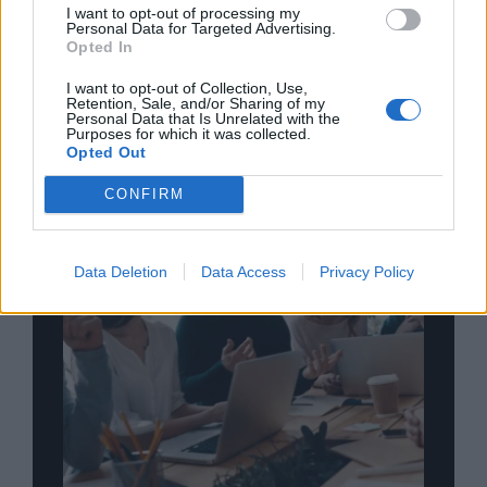
... σχόλια
| Κάνε click για να σχολιάσεις
I want to opt-out of processing my
Personal Data for Targeted Advertising.
Opted In
I want to opt-out of Collection, Use,
Retention, Sale, and/or Sharing of my
Personal Data that Is Unrelated with the
Purposes for which it was collected.
Opted Out
CONFIRM
Data Deletion
Data Access
Privacy Policy