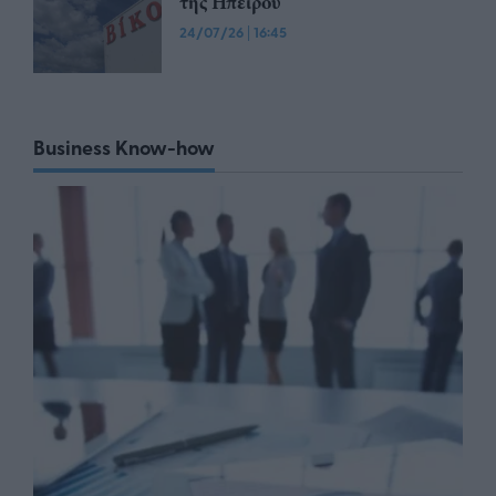
της Ηπείρου
24/07/26
|
16:45
Business Know-how