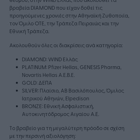
βραβεία DIAMOND που είχαν δοθεί τις
προηγούμενες χρονιές στην Αθηναϊκή Ζυθοποιία,
τον Όμιλο ΟΤΕ, την Τράπεζα Πειραιώς και την
Εθνική Τράπεζα.
Ακολουθούν όλες οι διακρίσεις ανά κατηγορία:
DΙΑΜΟND: WIND Ελλάς
PLATINUM: Pfizer Hellas, GENESIS Pharma,
Novartis Hellas Α.Ε.Β.Ε.
GOLD: ΔΕΠΑ
SILVER: Πλαίσιο, ΑΒ Βασιλόπουλος, Όμιλος
Ιατρικού Αθηνών, Εlpedison
BRONZE: Εθνική Ασφαλιστική,
Αυτοκινητόδρομος Αιγαίου Α.Ε.
Τo βραβείο για τη μεγαλύτερη πρόοδο σε σχέση
με την περσινή αξιολόγηση: