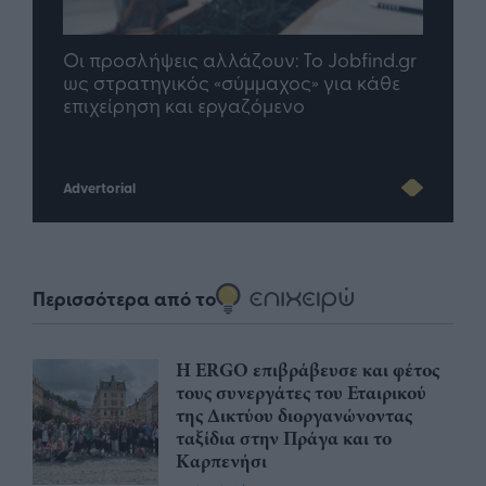
nd.gr
TP Greece: Πώς διαμορφώνεται το
Η ομ
άθε
μέλλον του Insurance στην εποχή του AI
σου 
Advertorial
Περισσότερα από το
Η ERGO επιβράβευσε και φέτος
τους συνεργάτες του Εταιρικού
της Δικτύου διοργανώνοντας
ταξίδια στην Πράγα και το
Καρπενήσι