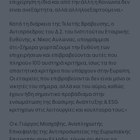
επιχείρηση η ίδια και από την άλλη η Κοινωνία δεν
είναι ανεξάρτητα, αλλά αλληλοεξαρτούμενα.»
Κατά τη διάρκεια της Τελετής Βράβευσης, o
Αντιπρόεδρος του Δ.Σ. του Ινστιτούτου Εταιρικής
Ευθύνης, κ. Νίκος Αυλώνας, υπογράμμισε
ότι:«Σήμερα γιορτάζουμε την Ευθύνη των
επιχειρήσεων και επιβραβεύονται αυτές που
πληρούν 100 αυστηρά κριτήρια, ίσως τα πιο
απαιτητικά κριτήρια που υπάρχουν στην Ευρώπη.
Οι εταιρείες που επιβραβεύονται δεν είναι μόνο οι
νικητές του σήμερα, αλλά και του αύριο, καθώς
έχουν ήδη σημαντικό προβάδισμα στην
ενσωμάτωση της Βιώσιμης Ανάπτυξης & ESG
κριτηρίων στις λειτουργίες και κουλτούρα τους.»
Ο κ. Γιώργος Μοσχόβης, Αναπληρωτής
Επικεφαλής της Αντιπροσωπείας της Ευρωπαϊκής
Επιτροπής στην Ελλάδα, τόνισε ότι φέτος τα