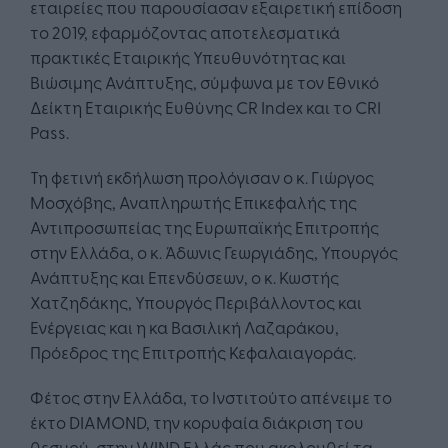
εταιρείες που παρουσίασαν εξαιρετική επίδοση
το 2019, εφαρμόζοντας αποτελεσματικά
πρακτικές Εταιρικής Υπευθυνότητας και
Βιώσιμης Ανάπτυξης, σύμφωνα με τον Εθνικό
Δείκτη Εταιρικής Ευθύνης CR Index και το CRI
Pass.
Τη φετινή εκδήλωση προλόγισαν ο κ. Γιώργος
Μοσχόβης, Αναπληρωτής Επικεφαλής της
Αντιπροσωπείας της Ευρωπαϊκής Επιτροπής
στην Ελλάδα, ο κ. Άδωνις Γεωργιάδης, Υπουργός
Ανάπτυξης και Επενδύσεων, ο κ. Κωστής
Χατζηδάκης, Υπουργός Περιβάλλοντος και
Ενέργειας και η κα Βασιλική Λαζαράκου,
Πρόεδρος της Επιτροπής Κεφαλαιαγοράς.
Φέτος στην Ελλάδα, το Ινστιτούτο απένειμε το
έκτο DIAMOND, την κορυφαία διάκριση του
θεσμού, στην WIND Ελλάς που ακολουθεί τα