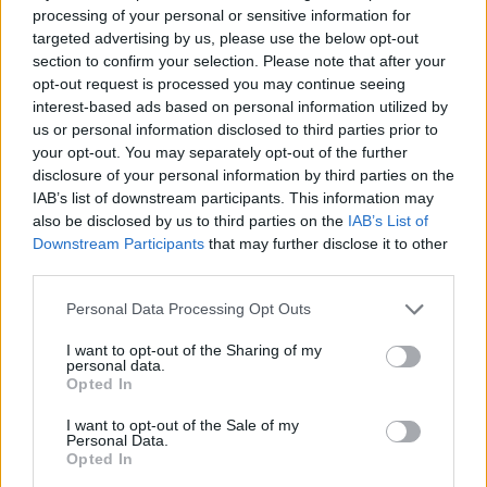
δημοσιοποίηση μη-οικονομικών στοιχείων.
processing of your personal or sensitive information for
targeted advertising by us, please use the below opt-out
section to confirm your selection. Please note that after your
opt-out request is processed you may continue seeing
interest-based ads based on personal information utilized by
us or personal information disclosed to third parties prior to
your opt-out. You may separately opt-out of the further
Google News
Ακολουθήστε το
στο
disclosure of your personal information by third parties on the
και μάθετε πρώτοι όλα τα επιχειρηματικά νέα
IAB’s list of downstream participants. This information may
also be disclosed by us to third parties on the
IAB’s List of
Downstream Participants
that may further disclose it to other
third parties.
Δείτε όλες τις τελευταίες επιχειρηματικές
Ειδήσεις
από την Ελλάδα και τον κόσμο στο
Personal Data Processing Opt Outs
I want to opt-out of the Sharing of my
personal data.
Opted In
I want to opt-out of the Sale of my
Σχολιάστε
Personal Data.
Opted In