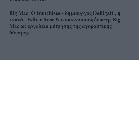
Big Mac: Ο franchisee - δημιουργός Delligatti, η
«νονά» Esther Rose & ο οικονομικός δείκτης Big
Mac ως εργαλείο μέτρησης της αγοραστικής
δύναμης