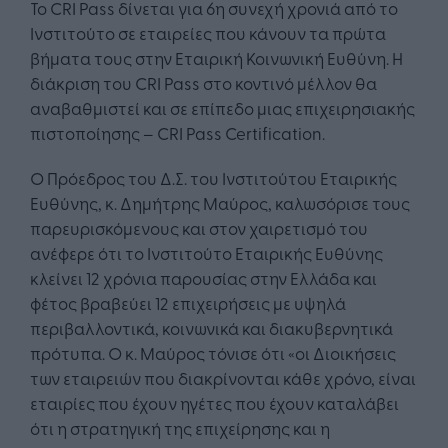
Το CRI Pass δίνεται για 6η συνεχή χρονιά από το
Ινστιτούτο σε εταιρείες που κάνουν τα πρώτα
βήματα τους στην Εταιρική Κοινωνική Ευθύνη. Η
διάκριση του CRI Pass στο κοντινό μέλλον θα
αναβαθμιστεί και σε επίπεδο μιας επιχειρησιακής
πιστοποίησης – CRI Pass Certification.
Ο Πρόεδρος του Δ.Σ. του Ινστιτούτου Εταιρικής
Ευθύνης, κ. Δημήτρης Μαύρος, καλωσόρισε τους
παρευρισκόμενους και στον χαιρετισμό του
ανέφερε ότι το Ινστιτούτο Εταιρικής Ευθύνης
κλείνει 12 χρόνια παρουσίας στην Ελλάδα και
φέτος βραβεύει 12 επιχειρήσεις με υψηλά
περιβαλλοντικά, κοινωνικά και διακυβερνητικά
πρότυπα. Ο κ. Μαύρος τόνισε ότι «οι Διοικήσεις
των εταιρειών που διακρίνονται κάθε χρόνο, είναι
εταιρίες που έχουν ηγέτες που έχουν καταλάβει
ότι η στρατηγική της επιχείρησης και η