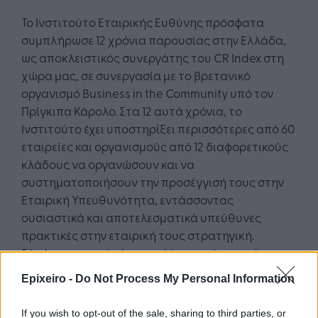
Το Ινστιτούτο Εταιρικής Ευθύνης πρόσφατα
συμπλήρωσε 12 χρόνια παρουσίας στην Ελλάδα,
ως αποκλειστικός συνεργάτης του CR Index στη
χώρα μας, σε συνεργασία με το βρετανικό
οργανισμό Business in the Community υπό τον
Πρίγκιπα Κάρολο. Στα 12 αυτά χρόνια, το
Ινστιτούτο έχει υποστηρίξει περισσότερες από 60
εταιρείες και οργανισμούς από 12 διαφορετικούς
κλάδους να οργανώσουν και να
συστηματοποιήσουν την προσέγγισή τους στην
Εταιρική Υπευθυνότητα, εντάσσοντας
ουσιαστικά και αποτελεσματικά υπεύθυνες
πρακτικές στην εταιρική τους στρατηγική.
Σύμφωνα με πρόσφατη μελέτη του Ινστιτούτου,
μάλιστα, αποδεικνύεται πως τα κριτήρια του CRI
Epixeiro -
Do Not Process My Personal Information
υπερκαλύπτουν τα GRI & ΕSG Standards, καθώς
και τη νέα ελληνική νομοθεσία για τη
If you wish to opt-out of the sale, sharing to third parties, or