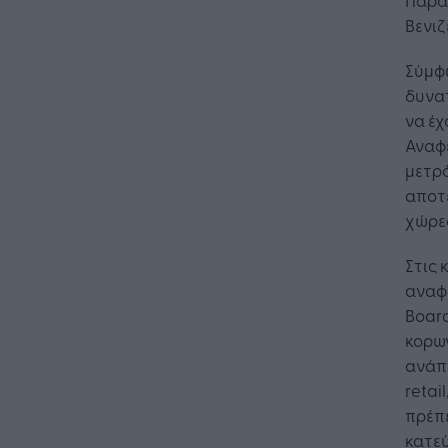
Βενιζ
Σύμφω
δυνα
να έχ
Αναφ
μετρό
αποτε
χώρε
Στις 
αναφέ
Board
κορων
ανάπ
retai
πρέπε
κατε