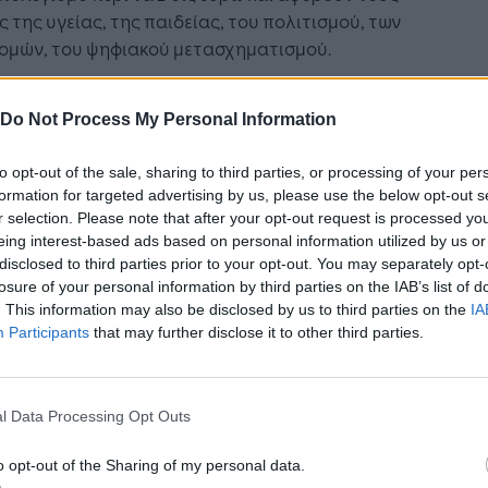
ς της υγείας, της παιδείας, του πολιτισμού, των
ομών, του ψηφιακού μετασχηματισμού.
ελετημένο και ρεαλιστικό πλάνο υποδομών που
Do Not Process My Personal Information
ει τα 13 δις ευρώ, στο επίκεντρο του οποίου
εται η Θεσσαλονίκη και η Βόρεια Ελλάδα, έκανε
to opt-out of the sale, sharing to third parties, or processing of your per
ο Γιώργος Καραγιάννης, Γενικός Γραμματέας
formation for targeted advertising by us, please use the below opt-out s
μών ο οποίος αναφέρθηκε στα έργα που είναι
r selection. Please note that after your opt-out request is processed y
ξέλιξη. Έμφαση μεταξύ άλλων δόθηκε στη
eing interest-based ads based on personal information utilized by us or
ση Θεσσαλονίκης - Τοξότες, στη σύνδεση του
disclosed to third parties prior to your opt-out. You may separately opt-
ροβλήτα με την ΠΑΘΕ, στη δημιουργία 17
losure of your personal information by third parties on the IAB’s list of
. This information may also be disclosed by us to third parties on the
IA
ικών μονάδων στη Θεσσαλονίκη, στην
Participants
that may further disclose it to other third parties.
λημμυρική θωράκιση ανατολικά και δυτικά της
, στην υλοποίηση του μετρό.
ς τάξεως ευκαιρία, ίσως την τελευταία, για το
l Data Processing Opt Outs
μο ενός νέου παραγωγικού μοντέλου,
o opt-out of the Sharing of my personal data.
τήρισε το Ταμείο Ανάκαμψης, ο Κωνσταντίνος