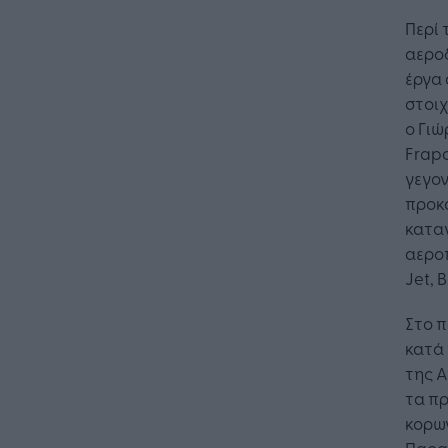
Περί 
αερο
έργα 
Η Τεχνη
στοι
λειτουρ
επιχείρ
ο Γιώ
Frap
γεγον
προκ
καταγ
αεροπ
Jet, B
Στο 
κατά 
της Α
τα π
κορων
Παραμ