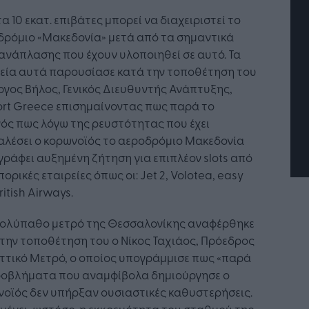
τα 10 εκατ. επιβάτες μπορεί να διαχειριστεί το
δρόμιο «Μακεδονία» μετά από τα σημαντικά
ανάπλασης που έχουν υλοποιηθεί σε αυτό. Τα
τή Νοημοσύνη: το νέο
Οι προσλήψεις αλλάζουν: To
χεία αυτά παρουσίασε κατά την τοποθέτηση του
γικό σύστημα της
Jobfind.gr ως στρατηγικός
ησης
«σύμμαχος» για κάθε
ργος Βήλος, Γενικός Διευθυντής Ανάπτυξης,
επιχείρηση και εργαζόμενο
ort Greece επισημαίνοντας πως παρά το
ός πως λόγω της ρευστότητας που έχει
αλέσει ο κορωνοϊός το αεροδρόμιο Μακεδονία
ράφει αυξημένη ζήτηση για επιπλέον slots από
ορικές εταιρείες όπως οι: Jet 2, Volotea, easy
ritish Airways.
πολύπαθο μετρό της Θεσσαλονίκης αναφέρθηκε
την τοποθέτηση του ο Νίκος Ταχιάος, Πρόεδρος
ττικό Μετρό, ο οποίος υπογράμμισε πως «παρά
ροβλήματα που αναμφίβολα δημιούργησε ο
οϊός δεν υπήρξαν ουσιαστικές καθυστερήσεις.
ένει, ωστόσο, η εκκρεμότητα του σταθμού της