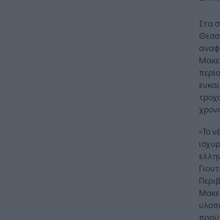
Στα σ
Θεσσ
αναφ
Μακε
περίο
ευκαι
τροχο
χρον
«Το ν
ισχυρ
ελλην
Γιουτ
Περιβ
Μακεδ
υλοπο
προϋπ