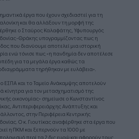
ημαντικά έργα που έχουν σχεδιαστεί για τη
αλονίκη και θα αλλάξουν τη μορφή της
έρθηκε ο Σταύρος Καλαφάτης, Υφυπουργός
δονίας-Θράκης υπογραμμίζοντας πως η
δος που διανύουμε αποτελεί μια ιστορική
ρία ενώ τόνισε πως «η πανδημία δεν αποτέλεσε
πέδη για τα μεγάλα έργα καθώς τα
οδιαγράμματα τηρήθηκαν με ευλάβεια».
έο ΕΣΠΑ και το Ταμείο Ανάκαμψης αποτελούν
ά κίνητρα για τον μετασχηματισμό της
ικής οικονομίας» σημείωσε ο Κωνσταντίνος
ίκας, Αντιπεριφερειάρχης Ανάπτυξης και
άλλοντος, στην Περιφέρεια Κεντρικής
ονίας. Ο κ. Γιουτίκας αναφέρθηκε στα έργα που
ιεί η ΠΚΜ και ξεπερνούν τα 1000 με
ολογισμό περί τα 2 δις ευρώ και αφορούν τους