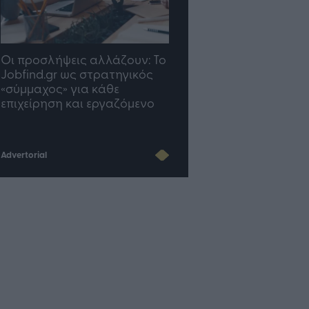
TP Greece: Πώς
Η ομάδα σου μεγαλώνε
διαμορφώνεται το μέλλον
γραφείο σου ακολουθε
του Insurance στην εποχή
του AI
Advertorial