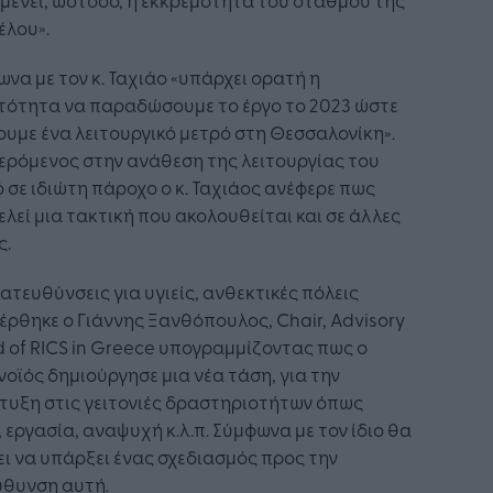
έλου».
να με τον κ. Ταχιάο «υπάρχει ορατή η
τότητα να παραδώσουμε το έργο το 2023 ώστε
ουμε ένα λειτουργικό μετρό στη Θεσσαλονίκη».
ερόμενος στην ανάθεση της λειτουργίας του
 σε ιδιώτη πάροχο ο κ. Ταχιάος ανέφερε πως
λεί μια τακτική που ακολουθείται και σε άλλες
ς.
κατευθύνσεις για υγιείς, ανθεκτικές πόλεις
ρθηκε ο Γιάννης Ξανθόπουλος, Chair, Advisory
 of RICS in Greece υπογραμμίζοντας πως ο
οϊός δημιούργησε μια νέα τάση, για την
τυξη στις γειτονιές δραστηριοτήτων όπως
l, εργασία, αναψυχή κ.λ.π. Σύμφωνα με τον ίδιο θα
ι να υπάρξει ένας σχεδιασμός προς την
ύθυνση αυτή.