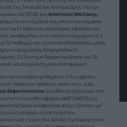
υλος της Tredit AE και Αντιπρόεδρος επι των
ομικών της EELBE κος
Απόστολος Μπιζάκης
,
ερόμενος στα λιμάνια που αποτελούν κομβικό
 για την Ελλάδα στις παγκόσμιες εφοδιαστικές
δες, αναφέρθηκε στην πράσινη διαχείριση σε 3
α: (1) Υποδομές και υλοποίηση διαδικασιών μέσω
ματος διαχείρισης Επιχειρησιακής
Η Τεχνητή Νοημοσύνη: το νέο
υργίας, (2) Σύστημα Παρακολούθησης και (3)
λειτουργικό σύστημα της
ογές και Διαχείριση μέσω πλατφόρμας.
επιχείρησης
δεύτερη συνεδρία με θέμα τα «City Logistics:
ονες τάσεις και πράσινες πρακτικές», η Δρ
γία Αϋφαντοπούλου
, Διευθύντρια Ερευνών στο
ικό Ινστιτούτο Μεταφορών (ΙΜΕΤ/ΕΚΕΤΑ), με
 συντονίστριας αναφέρθηκε στους τρόπους με
 οποίους μπορούν να επιτευχθούν
αλλοντικοί στόχοι στις Αστικές Εμπορευματικές
ορές City Logistics: (1) με παροχή κίνητρων