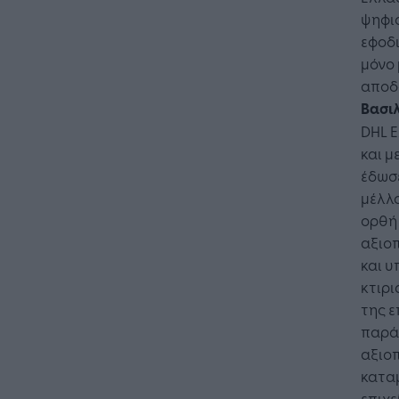
ψηφι
εφοδι
μόνο 
αποδ
Βασι
DHL E
και μ
έδωσε
μέλλο
ορθή 
αξιοπ
και υ
κτιρι
της 
παρά
αξιοπ
καταμ
επιχε