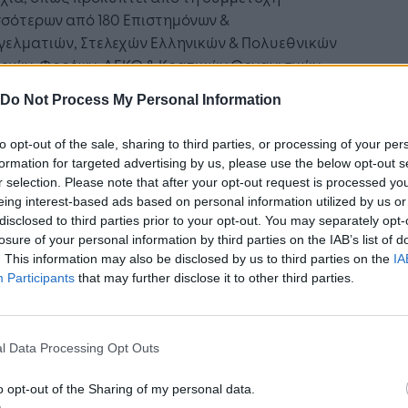
σσότερων από 180 Επιστημόνων &
γελματιών, Στελεχών Ελληνικών & Πολυεθνικών
ρειών, Φορέων, ΔΕΚΟ & Κρατικών Οργανισμών
οιτητών.
Do Not Process My Personal Information
ναρξη της εκδήλωσης χαιρέτησε ο Υφυπουργός
to opt-out of the sale, sharing to third parties, or processing of your per
δονίας – Θράκης κος
Σταύρος Καλαφάτης
,
formation for targeted advertising by us, please use the below opt-out s
οντας την σημαντικότητα της πράσινης
r selection. Please note that after your opt-out request is processed y
ιρηματικότητας. Την δεύτερη συνεδρία της
eing interest-based ads based on personal information utilized by us or
ωσης χαιρέτησε με την σειρά του ο τέως
disclosed to third parties prior to your opt-out. You may separately opt-
losure of your personal information by third parties on the IAB’s list of
ουργός Μακεδονίας – Θράκης και βουλευτής Β’
. This information may also be disclosed by us to third parties on the
IA
αλονίκης κος
Θεόδωρος Καράογλου
,
Participants
that may further disclose it to other third parties.
ραμμίζοντας την σημασία της πράσινης
ιρηματικότητας αλλά και τον logistics για την
.
l Data Processing Opt Outs
τη συνεδρία είχε αντικείμενο την «Πράσινη
o opt-out of the Sharing of my personal data.
ιρηματικότητα και Εφοδιαστικές Αλυσίδες: