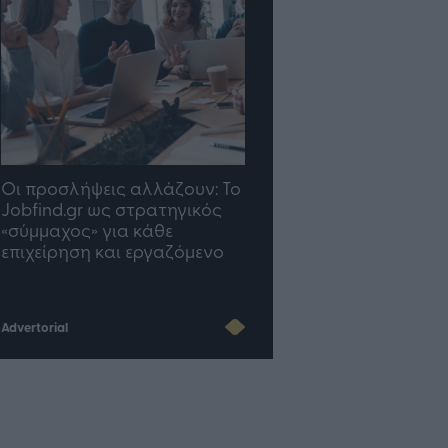
Οι προσλήψεις αλλάζουν: To
TP Greece: Πώς
Jobfind.gr ως στρατηγικός
διαμορφώνεται το μέ
«σύμμαχος» για κάθε
του Insurance στην επ
επιχείρηση και εργαζόμενο
του AI
Advertorial