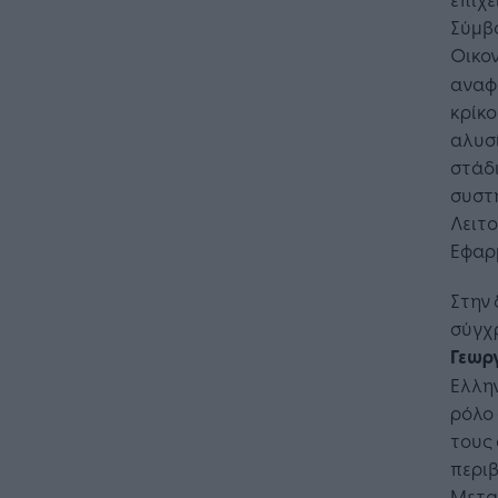
Σύμβο
Οικον
αναφ
κρίκο
αλυσί
στάδι
συστή
Λειτο
Εφαρμ
Στην 
σύγχρ
Γεωρ
Ελλην
ρόλο
τους
περιβ
Μεταφ