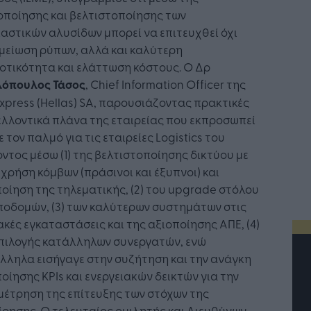
οποίησης και βελτιστοποίησης των
αστικών αλυσίδων μπορεί να επιτευχθεί όχι
μείωση ρύπων, αλλά και καλύτερη
οτικότητα και ελάττωση κόστους. Ο Δρ
λόπουλος Τάσος
, Chief Information Officer της
xpress (Hellas) SA, παρουσιάζοντας πρακτικές
ελλοντικά πλάνα της εταιρείας που εκπροσωπεί
 τον παλμό για τις εταιρείες Logistics του
ντος μέσω (1) της βελτιστοποίησης δικτύου με
χρήση κόμβων (πράσινοι και έξυπνοι) και
οίηση της τηλεματικής, (2) του upgrade στόλου
ποδομών, (3) των καλύτερων συστημάτων στις
ακές εγκαταστάσεις και της αξιοποίησης ΑΠΕ, (4)
επιλογής κατάλληλων συνεργατών, ενώ
λληλα εισήγαγε στην συζήτηση και την ανάγκη
οίησης KPIs και ενεργειακών δεικτών για την
έτρηση της επίτευξης των στόχων της
ίρησης. Ο τελευταίος ομιλητής και Διευθύνων