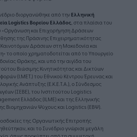
νέδριο διοργανώθηκε από την
Ελληνική
ρεία
Logistics
Βορείου Ελλάδος
, στα πλαίσια του
υ «Οργάνωση και Επιχορήγηση Δράσεων
θησης της Πράσινης Επιχειρηματικότητας
 Καινοτόμων Δράσεων στη Μακεδονία και
η» το οποίο χρηματοδοτείται από το Υπουργείο
ονίας Θράκης, και υπό την αιγίδα του
τούτου Βιώσιμης Κινητικότητας και Δικτύων
ορών (Ι.ΜΕΤ.) του Εθνικού Κέντρου Έρευνας και
λογικής Ανάπτυξης (Ε.Κ.Ε.Τ.Α.), ο Σύνδεσμος
γέων (ΣΕΒΕ), του Ινστιτούτου Logistics
ement Ελλάδος (ILME) και της Ελληνικής
ς Βιομηχανιών Ψύχους και Logistics (ΕΒΨ).
ροσδοκίες της Οργανωτικής Επιτροπής
θεύτηκαν, και το Συνέδριο γνώρισε μεγάλη
χία, όπως προκύπτει από τη συμμετοχή