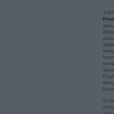
Το Συ
Εται
έργο
Προώ
μέσω
Θράκ
Μακεδ
Ινστι
Μεταφ
Τεχνο
Εξαγω
Manag
Ένωση
Οι π
επαλη
επιτυ