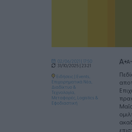
02/06/2021 | 17:50
31/10/2025 | 23:21
Πεδί
Ειδήσεις
|
Events
,
αποτ
Επιχειρηματικά Νέα
,
Διαδίκτυο &
Επιχ
Τεχνολογία
,
πραγ
Μεταφορές, Logistics &
Εφοδιαστική
Μαΐο
ομιλ
ακαδ
επισ