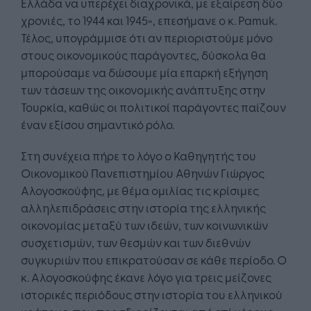
Ελλάδα να υπερέχει διαχρονικά, με εξαίρεση δύο
χρονιές, το 1944 και 1945», επεσήμανε ο κ. Pamuk.
Τέλος, υπογράμμισε ότι αν περιοριστούμε μόνο
στους οικονομικούς παράγοντες, δύσκολα θα
μπορούσαμε να δώσουμε μία επαρκή εξήγηση
των τάσεων της οικονομικής ανάπτυξης στην
Τουρκία, καθώς οι πολιτικοί παράγοντες παίζουν
έναν εξίσου σημαντικό ρόλο.
Στη συνέχεια πήρε το λόγο ο Καθηγητής του
Οικονομικού Πανεπιστημίου Αθηνών Γιώργος
Αλογοσκούφης, με θέμα ομιλίας τις κρίσιμες
αλληλεπιδράσεις στην ιστορία της ελληνικής
οικονομίας μεταξύ των ιδεών, των κοινωνικών
συσχετισμών, των θεσμών και των διεθνών
συγκυριών που επικρατούσαν σε κάθε περίοδο. Ο
κ. Αλογοσκούφης έκανε λόγο για τρεις μείζονες
ιστορικές περιόδους στην ιστορία του ελληνικού