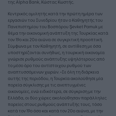
της Alpha Bank, Κώστας Κωστής.
Κεντρικός ομιλητής κατά την πρώτη ημέρα των
εργασιών του Συνεδρίου ήταν ο Καθηγητής του
Πανεπιστημίου του Βοσπόρου Şevket Pamuk με
θέμα την οικονομική ανάπτυξη της Τουρκίας κατά
τον 19ο και 20ο αιώνα σε συγκριτική προοπτική.
Σύμφωνα με τον Καθηγητή, σε αντίθεση με όσα
υποστηρίζονται συνήθως, η τουρκική οικονομία
γνώρισε ρυθμούς ανάπτυξης υψηλότερους από
το μέσο όρο του αντίστοιχου ρυθμού των
αναπτυσσόμενων χωρών. «Σε όλη τη διάρκεια
αυτής της περιόδου, η Τουρκία ακολούθησε μία
πορεία σύγκλισης με τις ανεπτυγμένες
οικονομίες, ενώ ειδικότερα, σε σύγκριση με την
Ελλάδα, οι δύο χώρες ακολούθησαν παράλληλες
πορείες στους ρυθμούς ανάπτυξής τους, τόσο
κατά τον 19ο όσο και κατά τον 20ο αιώνα, με την