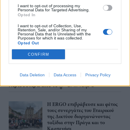
I want to opt-out of processing my
Personal Data for Targeted Advertising.
Opted In
nd.gr
TP Greece: Πώς διαμορφώνεται το
Η ομ
άθε
μέλλον του Insurance στην εποχή του AI
σου 
I want to opt-out of Collection, Use,
Retention, Sale, and/or Sharing of my
Personal Data that Is Unrelated with the
Purposes for which it was collected.
Opted Out
CONFIRM
Advertorial
Data Deletion
Data Access
Privacy Policy
Περισσότερα από το
Η ERGO επιβράβευσε και φέτος
τους συνεργάτες του Εταιρικού
της Δικτύου διοργανώνοντας
ταξίδια στην Πράγα και το
Καρπενήσι