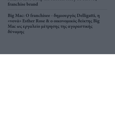
franchise brand
Big Mac: Ο franchisee - δημιουργός Delligatti, η
«νονά» Esther Rose & ο οικονομικός δείκτης Big
Mac ως εργαλείο μέτρησης της αγοραστικής
δύναμης