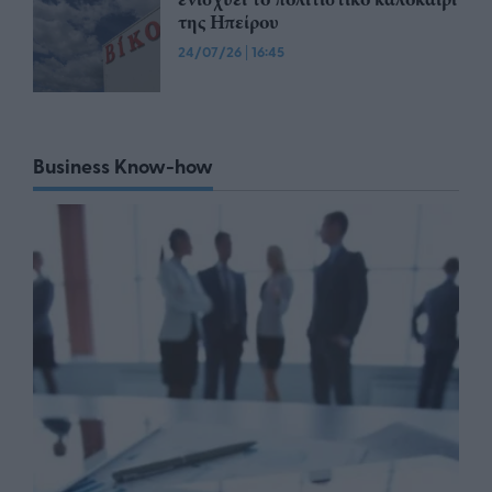
της Ηπείρου
24/07/26
|
16:45
Business Know-how