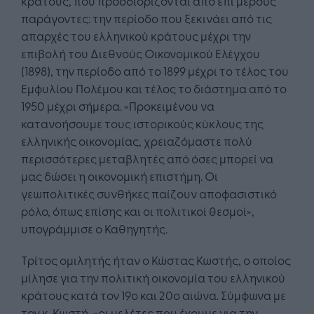
κράτους, που προσδιορίζονται από επί μέρους
παράγοντες: την περίοδο που ξεκινάει από τις
απαρχές του ελληνικού κράτους μέχρι την
επιβολή του Διεθνούς Οικονομικού Ελέγχου
(1898), την περίοδο από το 1899 μέχρι το τέλος του
Εμφυλίου Πολέμου και τέλος το διάστημα από το
1950 μέχρι σήμερα. «Προκειμένου να
κατανοήσουμε τους ιστορικούς κύκλους της
ελληνικής οικονομίας, χρειαζόμαστε πολύ
περισσότερες μεταβλητές από όσες μπορεί να
μας δώσει η οικονομική επιστήμη. Οι
γεωπολιτικές συνθήκες παίζουν αποφασιστικό
ρόλο, όπως επίσης και οι πολιτικοί θεσμοί»,
υπογράμμισε ο Καθηγητής.
Τρίτος ομιλητής ήταν ο Κώστας Κωστής, ο οποίος
μίλησε για την πολιτική οικονομία του ελληνικού
κράτους κατά τον 19ο και 20ο αιώνα. Σύμφωνα με
τον κ. Κωστή, «οι μελέτες που έχουμε για την