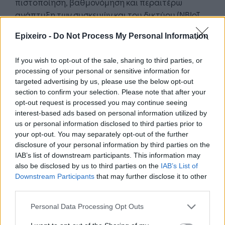
πιστοποίηση, βαθμονόμηση και περαιτέρω
ανάπτυξη των συσκευών και του δικτύου (ΝΒΙοΤ
και Bluetooth) με τη λύση να περιλαμβάνει
Epixeiro -
Do Not Process My Personal Information
τεχνολογίες hardware, embedded software και
υπηρεσίες νέφους.
If you wish to opt-out of the sale, sharing to third parties, or
processing of your personal or sensitive information for
Κατηγορία: Innovation Idea Holder
targeted advertising by us, please use the below opt-out
section to confirm your selection. Please note that after your
1ο Βραβείο: Pulse
opt-out request is processed you may continue seeing
interest-based ads based on personal information utilized by
Η καινοτόμα ιδέα αφορά την πώληση ενός μικρού
us or personal information disclosed to third parties prior to
“πράσινου” αεροσκάφους για έως και 8 επιβάτες
your opt-out. You may separately opt-out of the further
(συμπεριλαμβανομένου του πιλότου), το οποίο
disclosure of your personal information by third parties on the
θα έχει τη δυνατότητα κάθετης απογείωσης/
IAB’s list of downstream participants. This information may
also be disclosed by us to third parties on the
IAB’s List of
προσγείωσης. Η χρήση της νέας τεχνολογίας
Downstream Participants
that may further disclose it to other
αεροπορικού κινητήρα που ονομάζεται Pulse
third parties.
επειδή χρησιμοποιεί παλμική αντί συνεχή καύση.
Η χρήση αυτού του κινητήρα καθιστά το
Personal Data Processing Opt Outs
αεροσκάφος ιδιαίτερα ευέλικτο, ώστε όχι μόνο να