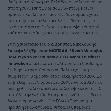
Ιδρύματα από όλη την Ελλάδα και μάλιστα φέτος
από τη σύνθεση των ομάδων βλέπουμε ότι οι
ομάδες είναι διεπιστημονικές. Δεν συμμετέχουν
μόνο μηχανικοί αλλά και άλλες ειδικότητες και
εκτός από φοιτητές έχουμε και αποφοίτους από
κάθε ηλικία καθώς και ώριμους επαγγελματίες.
Στον χαιρετισμό του ο
κ. Χρήστος Νικολούδης,
Επικεφαλής Έρευνας ΜΟΠ&ΑΑ, Εθνικό Μετσόβιο
Πολυτεχνείο και Founder & CEO, Mantis Business
Innovation
σημείωσε ότι το GreenTech Challenge
ξεκίνησε στην αίθουσα του Πολυτεχνείου με
συμμετοχή 18 ομάδων στο α’ εξάμηνο του 2018, 26
το β’ εξάμηνο, 30 ομάδες το 2019, ενώ το 2020 που
διεξήχθη διαδικτυακά οι ομάδες έφτασαν τις 140
από όλη την Ελλάδα. Έτσι μας γεννήθηκε η ιδέα ο
διαγωνισμός να γίνει ένα Εθνικό Πρόγραμμα
Πράσινης Καινοτομίας. Φέτος, οι υποβολές