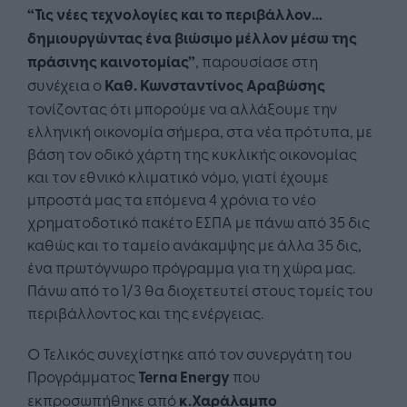
“Τις νέες τεχνολογίες και το περιβάλλον…
δημιουργώντας ένα βιώσιμο μέλλον μέσω της
πράσινης καινοτομίας”
, παρουσίασε στη
συνέχεια ο
Καθ. Κωνσταντίνος Αραβώσης
τονίζοντας ότι μπορούμε να αλλάξουμε την
ελληνική οικονομία σήμερα, στα νέα πρότυπα, με
βάση τον οδικό χάρτη της κυκλικής οικονομίας
και τον εθνικό κλιματικό νόμο, γιατί έχουμε
μπροστά μας τα επόμενα 4 χρόνια το νέο
χρηματοδοτικό πακέτο ΕΣΠΑ με πάνω από 35 δις
καθώς και το ταμείο ανάκαμψης με άλλα 35 δις,
ένα πρωτόγνωρο πρόγραμμα για τη χώρα μας.
Πάνω από το 1/3 θα διοχετευτεί στους τομείς του
περιβάλλοντος και της ενέργειας.
O Τελικός συνεχίστηκε από τον συνεργάτη του
Προγράμματος
Terna Energy
που
εκπροσωπήθηκε από
κ.Χαράλαμπο