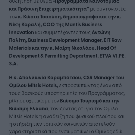
συζήτηση με θέμα
«Προγράμματα Καινοτομίας
και Πράσινη Επιχειρηματικότητα”
με συντονιστές
τον
κ. Κώστα Τσαούση, δημοσιογράφο και την κ.
Νίκη Καραλή, CΟΟ της Mantis Business
Innovation
και συμμετέχοντες τους
Αντώνη
Πολίτη, Business Development Manager, EIT Raw
Materials και την κ. Μαίρη Νικολάου,
Head
Of
Development
&
Permitting
Department
, ΕΤ
VA
VI
.
PE
.
S
.
A
.
Η κ. Απολλωνία Καραμπάτσου, CSR Manager του
Ομίλου
Mitsis
Hotels
,
εκπροσωπώντας έναν από
τους βασικούς υποστηρικτές του Προγράμματος,
μίλησε σχετικά με τον
Βιώσιμο Τουρισμό και την
Βιώσιμη Ελλάδα
, τονίζοντας ότι για τον Ομιλο
Mitsis Hotels η ανάδειξη του φυσικού πλούτου και
η στήριξη των τοπικών κοινωνιών αποτελούν
χαρακτηριστικά που ενσωματώνει ο Όμιλος εδώ