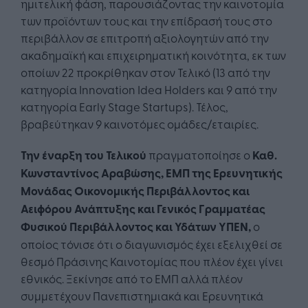
ημιτελική φάση, παρουσιάζοντας την καινοτομία
των προϊόντων τους και την επίδρασή τους στο
περιβάλλον σε επιτροπή αξιολογητών από την
ακαδημαϊκή και επιχειρηματική κοινότητα, εκ των
οποίων 22 προκρίθηκαν στον Τελικό (13 από την
κατηγορία Innovation Idea Holders και 9 από την
κατηγορία Early Stage Startups). Τέλος,
βραβεύτηκαν 9 καινοτόμες ομάδες/εταιρίες.
Την έναρξη του Τελικού
πραγματοποίησε ο
Καθ.
Κωνσταντίνος Αραβώσης,
ΕΜΠ της Ερευνητικής
Μονάδας Οικονομικής Περιβάλλοντος και
Αειφόρου Ανάπτυξης
και Γενικός Γραμματέας
Φυσικού Περιβάλλοντος και Υδάτων ΥΠΕΝ,
ο
οποίος τόνισε ότι o διαγωνισμός έχει εξελιχθεί σε
θεσμό Πράσινης Καινοτομίας που πλέον έχει γίνει
εθνικός. Ξεκίνησε από το ΕΜΠ αλλά πλέον
συμμετέχουν Πανεπιστημιακά και Ερευνητικά