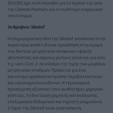
12GODS έχει πιστοποιηθεί για το προϊόν της από
την Climate Partners για το ουδέτερο ενεργειακό
αποτύπωμα.
3ο Βραβείο: SibaIoT
Η επιχειρηματική ιδέα της SibaIoT αποσκοπεί στην
περαιτέρω ανάπτυξη και προώθηση στην αγορά
του δικτύου μετρητικών συσκευών υψηλής
αξιοπιστίας για αέριους ρύπους αλλά και για ιούς
π.χ. sars-CoV-2, σε κλάσμα της τιμής των μεγάλων
μετρητικών σταθμών. Πρόκειται για ένα
καινοτόμο εργαλείο εκτίμησης περιβαλλοντικών
και υγειονομικών κινδύνων. Η τεχνολογική
προσέγγιση αξιοποιεί τους αισθητήρες χαμηλού
κόστους, τη δικτύωση χαμηλής κατανάλωσης,
επεξεργασία δεδομένων και τεχνητή νοημοσύνη.
Στόχος της Siba IoT είναι η κατασκευή,