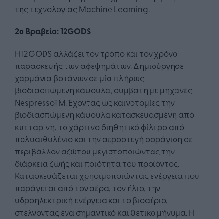
της τεχνολογίας Machine Learning.
2ο Βραβείο: 12GODS
Η 12GODS αλλάζει τον τρόπο και τον χρόνο
παρασκευής των αφεψημάτων. Δημιούργησε
χαρμάνια βοτάνων σε μία πλήρως
βιοδιασπώμενη κάψουλα, συμβατή με μηχανές
NespressoTM. Έχοντας ως καινοτομίες την
βιοδιασπώμενη κάψουλα κατασκευασμένη από
κυτταρίνη, το χάρτινο διηθητικό φίλτρο από
πολυαιθυλένιο και την αεροστεγή σφράγιση σε
περιβάλλον αζώτου μεγιστοποιώντας την
διάρκεια ζωής και ποιότητα του προϊόντος.
Κατασκευάζεται χρησιμοποιώντας ενέργεια που
παράγεται από τον αέρα, τον ήλιο, την
υδροηλεκτρική ενέργεια και το βιοαέριο,
στέλνοντας ένα σημαντικό και θετικό μήνυμα. Η