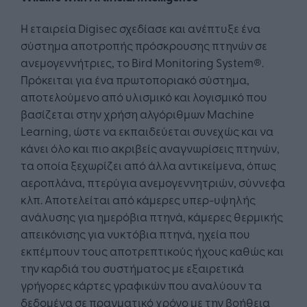
Η εταιρεία Digisec σχεδίασε και ανέπτυξε ένα
σύστημα αποτροπής πρόσκρουσης πτηνών σε
ανεμογεννήτριες, το Bird Monitoring System®.
Πρόκειται για ένα πρωτοποριακό σύστημα,
αποτελούμενο από υλισμικό και λογισμικό που
βασίζεται στην χρήση αλγόριθμων Machine
Learning, ώστε να εκπαιδεύεται συνεχώς και να
κάνει όλο και πιο ακριβείς αναγνωρίσεις πτηνών,
τα οποία ξεχωρίζει από άλλα αντικείμενα, όπως
αεροπλάνα, πτερύγια ανεμογεννητριών, σύννεφα
κλπ. Αποτελείται από κάμερες υπερ-υψηλής
ανάλυσης για ημερόβια πτηνά, κάμερες θερμικής
απεικόνισης για νυκτόβια πτηνά, ηχεία που
εκπέμπουν τους αποτρεπτικούς ήχους καθώς και
την καρδιά του συστήματος με εξαιρετικά
γρήγορες κάρτες γραφικών που αναλύουν τα
δεδομένα σε πραγματικό χρόνο με την βοήθεια