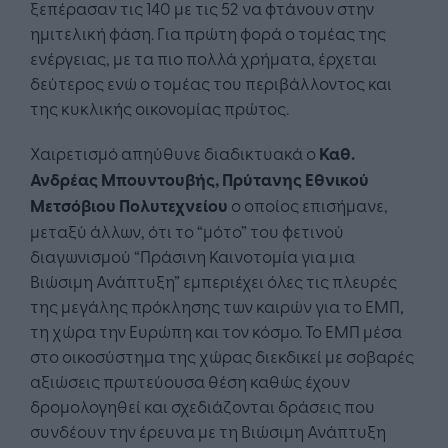
ξεπέρασαν τις 140 με τις 52 να φτάνουν στην
ημιτελική φάση. Για πρώτη φορά ο τομέας της
ενέργειας, με τα πιο πολλά χρήματα, έρχεται
δεύτερος ενώ ο τομέας του περιβάλλοντος και
της κυκλικής οικονομίας πρώτος.
Χαιρετισμό απηύθυνε διαδικτυακά ο
Καθ.
Ανδρέας Μπουντουβής, Πρύτανης Εθνικού
Μετσόβιου Πολυτεχνείου
ο οποίος επισήμανε,
μεταξύ άλλων, ότι το “μότο” του φετινού
διαγωνισμού “Πράσινη Καινοτομία για μια
Βιώσιμη Ανάπτυξη” εμπεριέχει όλες τις πλευρές
της μεγάλης πρόκλησης των καιρών για το ΕΜΠ,
τη χώρα την Ευρώπη και τον κόσμο. Το ΕΜΠ μέσα
στο οικοσύστημα της χώρας διεκδικεί με σοβαρές
αξιώσεις πρωτεύουσα θέση καθώς έχουν
δρομολογηθεί και σχεδιάζονται δράσεις που
συνδέουν την έρευνα με τη Βιώσιμη Ανάπτυξη