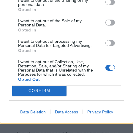
I want to opt-out of the Sharing of my
έχει τη δυνατότητα να διανύει μεγάλες
personal data.
Opted In
αποστάσεις γρήγορα, αλλά και να μπορεί να
εκτελεί ένα δρομολόγιο σε αστικό περιβάλλον με
I want to opt-out of the Sale of my
Personal Data.
συνεχείς διακυμάνσεις (υψομέτρου, ταχύτητας
Opted In
κτλ.) που απαιτείται από τα οχήματα στη νέα
ανερχόμενη βιομηχανία των αεροταξί.
I want to opt-out of processing my
Personal Data for Targeted Advertising.
Opted In
2ο Βραβείο: Promilist
I want to opt-out of Collection, Use,
Retention, Sale, and/or Sharing of my
Η αποστολή της Promilist είναι ο
Personal Data that Is Unrelated with the
Purposes for which it was collected.
επαναπροσδιορισμός των λύσεων
Opted Out
βελτιστοποίησης ταξιδιών. Προς αυτή την
κατεύθυνση, έχει αναπτυχθεί ένα λογισμικό
CONFIRM
δρομολόγησης καιρού που χρησιμοποιεί τεχνητή
νοημοσύνη, μηχανικά μοντέλα και διαστημική
τεχνολογία προκειμένου να βρει την καλύτερη
Data Deletion
Data Access
Privacy Policy
δυνατή διαδρομή για ένα πλοίο. Η λύση αυτή: