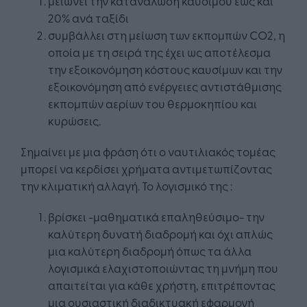
μειώνει την κατανάλωση καυσίμου έως και
20% ανά ταξίδι
συμβάλλει στη μείωση των εκπομπών CO2, η
οποία με τη σειρά της έχει ως αποτέλεσμα
την εξοικονόμηση κόστους καυσίμων και την
εξοικονόμηση από ενέργειες αντιστάθμισης
εκπομπών αερίων του θερμοκηπίου και
κυρώσεις.
Σημαίνει με μια φράση ότι ο ναυτιλιακός τομέας
μπορεί να κερδίσει χρήματα αντιμετωπίζοντας
την κλιματική αλλαγή. Το λογισμικό της :
βρίσκει -μαθηματικά επαληθεύσιμο- την
καλύτερη δυνατή διαδρομή και όχι απλώς
μια καλύτερη διαδρομή όπως τα άλλα
λογισμικά ελαχιστοποιώντας τη μνήμη που
απαιτείται για κάθε χρήστη, επιτρέποντας
μια ουσιαστική διαδικτυακή εφαρμογή