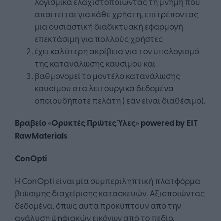
λογισμικά ελαχιστοποιώντας τη μνήμη που
απαιτείται για κάθε χρήστη, επιτρέποντας
μια ουσιαστική διαδικτυακή εφαρμογή
επεκτάσιμη για πολλούς χρήστες
έχει καλύτερη ακρίβεια για τον υπολογισμό
της κατανάλωσης καυσίμου και
βαθμονομεί το μοντέλο κατανάλωσης
καυσίμου στα λειτουργικά δεδομένα
οποιουδήποτε πελάτη ( εάν είναι διαθέσιμο).
Βραβείο «Ορυκτές Πρώτες Ύλες» powered by EIT
RawMaterials
ConOpti
Η ConOpti είναι μία συμπεριληπτική πλατφόρμα
βιώσιμης διαχείρισης κατασκευών. Αξιοποιώντας
δεδομένα, όπως αυτά προκύπτουν από την
ανάλυση ψηφιακών εικόνων από το πεδίο,