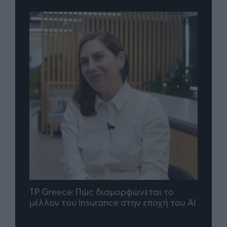
nd.gr
TP Greece: Πώς διαμορφώνεται το
Η ομ
άθε
μέλλον του Insurance στην εποχή του AI
σου 