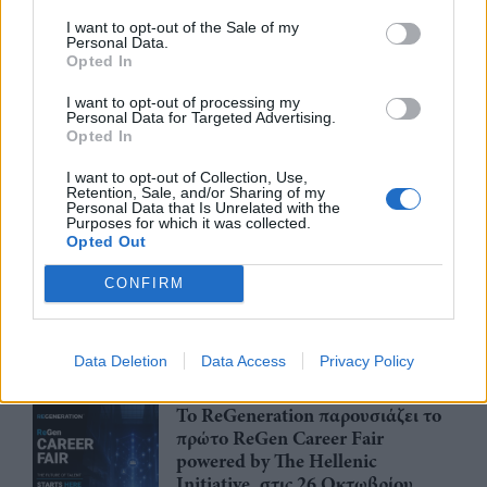
ψηφιακή υγεία ανοίγει τις πύλες
της στο Βερολίνο από τις 26 έως
I want to opt-out of the Sale of my
Personal Data.
τις 28 Οκτωβρίου
Opted In
29/07/26
|
15:21
I want to opt-out of processing my
Personal Data for Targeted Advertising.
Η ena athletics συνεργάζεται με
Opted In
το ΣΠΑΡΤΑΘΛΟΝ
I want to opt-out of Collection, Use,
29/07/26
|
12:23
Retention, Sale, and/or Sharing of my
Personal Data that Is Unrelated with the
Purposes for which it was collected.
Opted Out
Έως την Παρασκευή 31 Ιουλίου
CONFIRM
2026 οι κρατήσεις Early Bird για
συμμετοχή στην EUROVINO
2027
Data Deletion
Data Access
Privacy Policy
28/07/26
|
15:14
Το ReGeneration παρουσιάζει το
πρώτο ReGen Career Fair
powered by The Hellenic
Initiative, στις 26 Οκτωβρίου