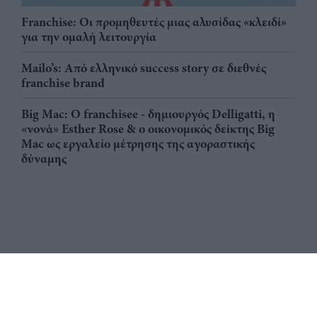
Franchise: Οι προμηθευτές μιας αλυσίδας «κλειδί»
για την ομαλή λειτουργία
Mailo’s: Από ελληνικό success story σε διεθνές
franchise brand
Big Mac: Ο franchisee - δημιουργός Delligatti, η
«νονά» Esther Rose & ο οικονομικός δείκτης Big
Mac ως εργαλείο μέτρησης της αγοραστικής
δύναμης