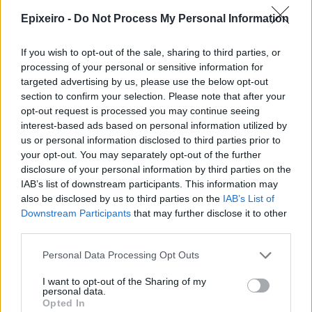
Η ERGO επιβράβευσε και φέτος
Epixeiro -
Do Not Process My Personal Information
τους συνεργάτες του Εταιρικού
της Δικτύου διοργανώνοντας
ταξίδια στην Πράγα και το
If you wish to opt-out of the sale, sharing to third parties, or
Καρπενήσι
processing of your personal or sensitive information for
targeted advertising by us, please use the below opt-out
30/07/26
|
16:46
section to confirm your selection. Please note that after your
Olympic Yacht Show 2026: Η
opt-out request is processed you may continue seeing
«αφρόκρεμα» του ελληνικού
interest-based ads based on personal information utilized by
yachting δίνει ραντεβού στο
us or personal information disclosed to third parties prior to
Λαύριο, το τετραήμερο 15-18
your opt-out. You may separately opt-out of the further
Οκτωβρίου 2026
disclosure of your personal information by third parties on the
IAB’s list of downstream participants. This information may
30/07/26
|
16:34
also be disclosed by us to third parties on the
IAB’s List of
ENTERPRISE GREECE και
Downstream Participants
that may further disclose it to other
ΣΕΠΕΕ ένωσαν δυνάμεις για την
third parties.
προώθηση των εξαγωγών
ένδυσης – κλωστοϋφαντουργίας
Personal Data Processing Opt Outs
30/07/26
|
13:16
I want to opt-out of the Sharing of my
personal data.
Η νέα ευρωπαϊκή έκθεση για την
Opted In