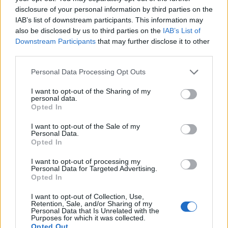
disclosure of your personal information by third parties on the
Το ReGeneration παρουσιάζει το
IAB’s list of downstream participants. This information may
πρώτο ReGen Career Fair
also be disclosed by us to third parties on the
IAB’s List of
powered by The Hellenic
Downstream Participants
that may further disclose it to other
Initiative, στις 26 Οκτωβρίου
third parties.
2026
Personal Data Processing Opt Outs
27/07/26
|
13:57
I want to opt-out of the Sharing of my
Το φυσικό μεταλλικό νερό ΒΙΚΟΣ
personal data.
ενισχύει το πολιτιστικό καλοκαίρι
Opted In
της Ηπείρου
I want to opt-out of the Sale of my
24/07/26
|
16:45
Personal Data.
Opted In
I want to opt-out of processing my
Personal Data for Targeted Advertising.
Opted In
Business Know-how
I want to opt-out of Collection, Use,
Retention, Sale, and/or Sharing of my
Personal Data that Is Unrelated with the
Purposes for which it was collected.
Opted Out