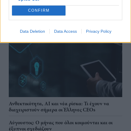
CONFIRM
Data Deletion
Data Access
Privacy Policy
Ανθεκτικότητα, AI και νέα ρίσκα: Τι έχουν να
διαχειριστούν σήμερα οι Έλληνες CEOs
Αύγουστος: Ο μήνας που όλοι κοιμούνται και οι
έξυπνοι σχεδιάζουν