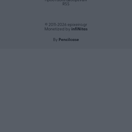
RSS
© 2011-2026 epixeiro.gr
infiΝitas
Monetized by
Pencilcase
By