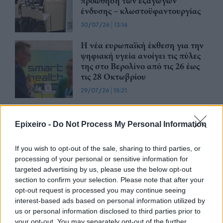
προώθηση των εξαγωγών
ένδυσης – κλωστοϋφαντουργίας
30/07/26
|
13:16
Η νέα ευρωπαϊκή έκθεση για την
ψηφιακή υγεία ανοίγει τις πύλες
της στο Βερολίνο από τις 26 έως
τις 28 Οκτωβρίου
29/07/26
|
15:21
Η ena athletics συνεργάζεται με
το ΣΠΑΡΤΑΘΛΟΝ
Epixeiro -
Do Not Process My Personal Information
29/07/26
|
12:23
If you wish to opt-out of the sale, sharing to third parties, or
processing of your personal or sensitive information for
targeted advertising by us, please use the below opt-out
Έως την Παρασκευή 31 Ιουλίου
section to confirm your selection. Please note that after your
2026 οι κρατήσεις Early Bird για
opt-out request is processed you may continue seeing
συμμετοχή στην EUROVINO
interest-based ads based on personal information utilized by
2027
us or personal information disclosed to third parties prior to
28/07/26
|
15:14
your opt-out. You may separately opt-out of the further