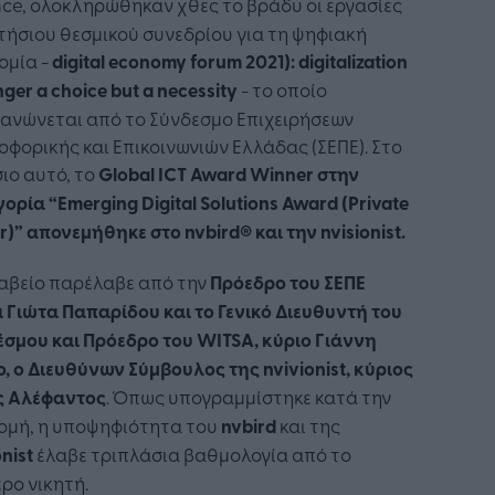
ance, ολοκληρώθηκαν χθες το βράδυ οι εργασίες
τήσιου θεσμικού συνεδρίου για τη ψηφιακή
ομία -
digital
economy
forum
2021):
digitalization
nger
a
choice
but
a
necessity
- το οποίο
γανώνεται από το Σύνδεσμο Επιχειρήσεων
φορικής και Επικοινωνιών Ελλάδας (ΣΕΠΕ). Στο
ιο αυτό, το
Global
ICT
Award
Winner
στην
γορία “
Emerging
Digital
Solutions
Award
(
Private
r
)”
απονεμήθηκε στο
nvbird
®️ και την
nvisionist
.
ραβείο παρέλαβε από την
Πρόεδρο του ΣΕΠΕ
 Γιώτα Παπαρίδου και το Γενικό Διευθυντή του
σμου και Πρόεδρο του WITSA, κύριο Γιάννη
ο, ο Διευθύνων Σύμβουλος της
nvivionist
, κύριος
ς Αλέφαντος
. Όπως υπογραμμίστηκε κατά την
ομή, η υποψηφιότητα του
nvbird
και της
onist
έλαβε τριπλάσια βαθμολογία από το
ρο νικητή.