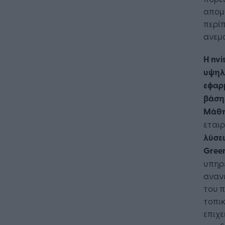
απομα
περί
ανεμ
Η nvi
υψηλή
εφαρ
βάση 
Μάθησ
εται
λύσει
Gree
υπηρε
αναν
του π
τοπικ
επιχε