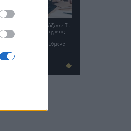
Οι προσλήψεις αλλάζουν: To
TP Greece: Πώς
Jobfind.gr ως στρατηγικός
διαμορφώνεται το μέ
«σύμμαχος» για κάθε
του Insurance στην επ
επιχείρηση και εργαζόμενο
του AI
Advertorial