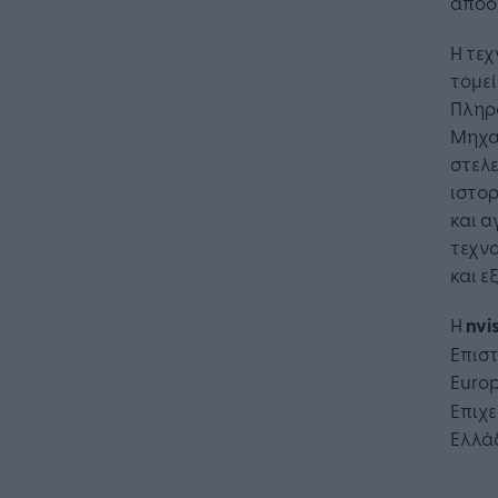
αποδ
Η τεχ
τομε
Πληρ
Μηχαν
στελε
ιστορ
και α
τεχν
και ε
Η
nvi
Επιστ
Europ
Επιχ
Ελλάδ