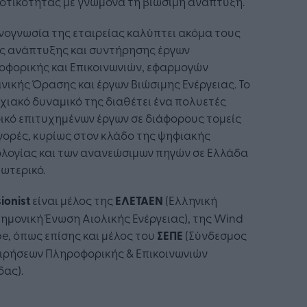
οτικότητας με γνώμονα τη βιώσιμη ανάπτυξη.
νογνωσία της εταιρείας καλύπτει ακόμα τους
ίς ανάπτυξης και συντήρησης έργων
οφορικής και Επικοινωνιών, εφαρμογών
ικής Όρασης και έργων Βιώσιμης Ενέργειας. Το
χιακό δυναμικό της διαθέτει ένα πολυετές
ικό επιτυχημένων έργων σε διάφορους τομείς
γορές, κυρίως στον κλάδο της ψηφιακής
ολογίας και των ανανεώσιμων πηγών σε Ελλάδα
ξωτερικό.
sionist
είναι μέλος της
ΕΛΕΤΑΕΝ
(Ελληνική
ημονική Ένωση Αιολικής Ενέργειας), της Wind
e, όπως επίσης και μέλος του
ΣΕΠΕ
(Σύνδεσμος
ειρήσεων Πληροφορικής & Επικοινωνιών
ας).