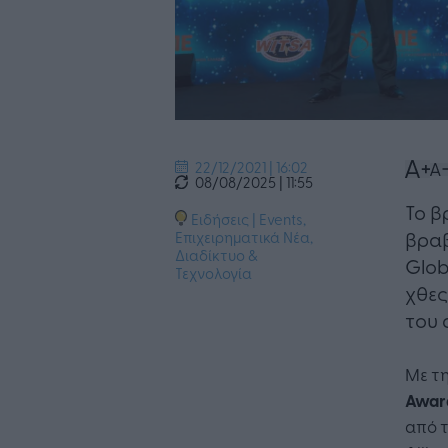
22/12/2021 | 16:02
08/08/2025 | 11:55
Το β
Ειδήσεις
|
Events
,
βραβ
Επιχειρηματικά Νέα
,
Διαδίκτυο &
Glob
Τεχνολογία
χθες
του 
Με τ
Awar
από 