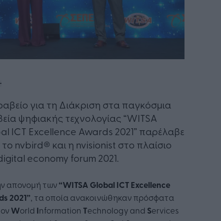
ραβείο για τη Διάκριση στα παγκόσμια
εία ψηφιακής τεχνολογίας “WITSA
al ICT Excellence Awards 2021” παρέλαβε
 το nvbird®️ και η nvisionist στο πλαίσιο
digital economy forum 2021.
ην απονομή των
“
WITSA
Global
ICT
Excellence
ds
2021”
, τα οποία ανακοινώθηκαν πρόσφατα
τον
W
orld
I
nformation
T
echnology and
S
ervices