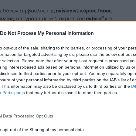
ευθύνων Σύμβουλος της
nvisionist
,
κύριος Τάσος
®
αντος
, υπογράμμισε
«Η διάκριση του
nvbird
και
visionist
με το βραβείο
“Emerging Digital
ions Award (Private Sector)”
από τον
Παγκόσμιο
Do Not Process My Personal Information
εσμο Πληροφορικής και Υπηρεσιών Τεχνολογίας
to opt-out of the sale, sharing to third parties, or processing of your per
A),
πέρα από μεγάλη τιμή, αποτελεί ακόμα μία
formation for targeted advertising by us, please use the below opt-out s
ή επιβράβευση της προσπάθειάς μας να γίνει το
r selection. Please note that after your opt-out request is processed y
®
d
σύστημα αναφοράς στην αποτροπή
eing interest-based ads based on personal information utilized by us or
κρουσης πτηνών σε ανεμογεννήτριες ή
disclosed to third parties prior to your opt-out. You may separately opt-
λάνα. Όλοι στην οικογένεια της
nvisionist
losure of your personal information by third parties on the IAB’s list of
. This information may also be disclosed by us to third parties on the
IA
τε ιδιαίτερα υπερήφανοι για την πορεία αλλά
Participants
that may further disclose it to other third parties.
ην εξωστρέφεια της εταιρείας. Μέσα από αυτήν
άκριση κρατάμε ψηλά την Ελληνική σημαία σε
πεδίο όπου καταφέρνουμε να προσελκύουμε τα
l Data Processing Opt Outs
ατα διεθνώς και την ίδια στιγμή διαπρέπουμε
εσα σε παγκόσμιους κολοσσούς. Αποδεικνύουμε
o opt-out of the Sharing of my personal data.
 μια φορά, ότι οι ελληνικές εταιρείες μπορούν