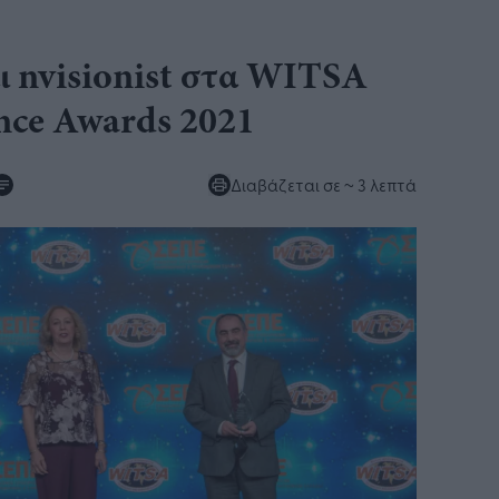
αι nvisionist στα WITSA
nce Awards 2021​
Διαβάζεται σε
~ 3 λεπτά