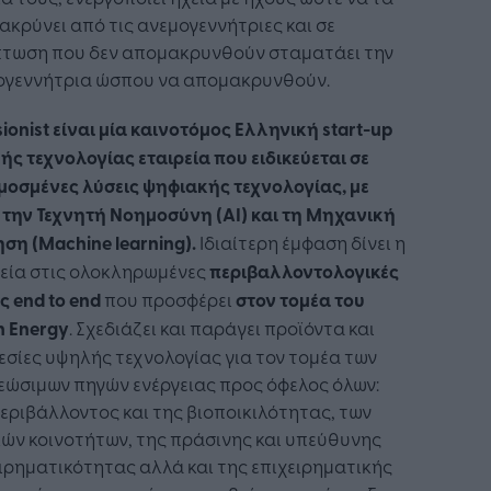
κρύνει από τις ανεμογεννήτριες και σε
πτωση που δεν απομακρυνθούν σταματάει την
ογεννήτρια ώσπου να απομακρυνθούν.
sionist είναι μία καινοτόμος Ελληνική start-up
ς τεχνολογίας εταιρεία που ειδικεύεται σε
μοσμένες λύσεις ψηφιακής τεχνολογίας, με
την Τεχνητή Νοημοσύνη (AI) και τη Μηχανική
η (Machine learning).
Ιδιαίτερη έμφαση δίνει η
ρεία στις ολοκληρωμένες
περιβαλλοντολογικές
ς end to end
που προσφέρει
στον τομέα του
n Energy
. Σχεδιάζει και παράγει προϊόντα και
σίες υψηλής τεχνολογίας για τον τομέα των
εώσιμων πηγών ενέργειας προς όφελος όλων:
εριβάλλοντος και της βιοποικιλότητας, των
ών κοινοτήτων, της πράσινης και υπεύθυνης
ιρηματικότητας αλλά και της επιχειρηματικής