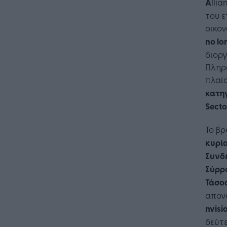
A
lli
του ε
οικον
no
lo
διορ
Πληρο
πλαίσ
κατη
Secto
Το β
κυρία
Συνδέ
Σύρρ
Τάσο
απον
nvisi
δεύτε