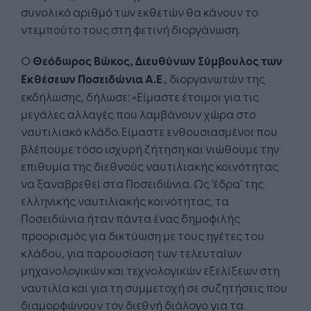
συνολικό αριθμό των εκθετών θα κάνουν το
ντεμπούτο τους στη φετινή διοργάνωση.
Ο
Θεόδωρος Βώκος, Διευθύνων Σύμβουλος των
Εκθέσεων Ποσειδώνια Α.Ε
., διοργανωτών της
εκδήλωσης, δήλωσε: «Είμαστε έτοιμοι για τις
μεγάλες αλλαγές που λαμβάνουν χώρα στο
ναυτιλιακό κλάδο. Είμαστε ενθουσιασμένοι που
βλέπουμε τόσο ισχυρή ζήτηση και νιώθουμε την
επιθυμία της διεθνούς ναυτιλιακής κοινότητας
να ξαναβρεθεί στα Ποσειδώνια. Ως ‘έδρα’ της
ελληνικής ναυτιλιακής κοινότητας, τα
Ποσειδώνια ήταν πάντα ένας δημοφιλής
προορισμός για δικτύωση με τους ηγέτες του
κλάδου, για παρουσίαση των τελευταίων
μηχανολογικών και τεχνολογικών εξελίξεων στη
ναυτιλία και για τη συμμετοχή σε συζητήσεις που
διαμορφώνουν τον διεθνή διάλογο για τα