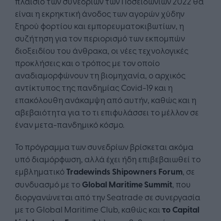
πλαίσιο των συνεδρίων των Ποσειδωνίων 2022 θα
είναι η εκρηκτική άνοδος των αγορών χύδην
ξηρού φορτίου και εμπορευματοκιβωτίων, η
συζήτηση για τον περιορισμό των εκπομπών
διοξειδίου του άνθρακα, οι νέες τεχνολογικές
προκλήσεις και ο τρόπος με τον οποίο
αναδιαμορφώνουν τη βιομηχανία, ο αρχικός
αντίκτυπος της πανδημίας Covid-19 και η
επακόλουθη ανάκαμψη από αυτήν, καθώς και η
αβεβαιότητα για το τι επιφυλάσσει το μέλλον σε
έναν μετα-πανδημικό κόσμο.
Το πρόγραμμα των συνεδρίων βρίσκεται ακόμα
υπό διαμόρφωση, αλλά έχει ήδη επιβεβαιωθεί το
εμβληματικό
Tradewinds Shipowners Forum
, σε
συνδυασμό με το
Global Maritime Summit
, που
διοργανώνεται από την Seatrade σε συνεργασία
με το Global Maritime Club, καθώς και
το Capital