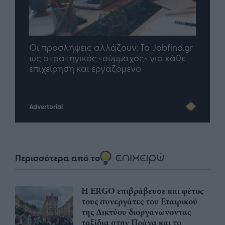
Οι προσλήψεις αλλάζουν: To Jobfind.gr
TP G
σης
ως στρατηγικός «σύμμαχος» για κάθε
μέλλ
επιχείρηση και εργαζόμενο
Advertorial
Περισσότερα από το
Η ERGO επιβράβευσε και φέτος
τους συνεργάτες του Εταιρικού
της Δικτύου διοργανώνοντας
ταξίδια στην Πράγα και το