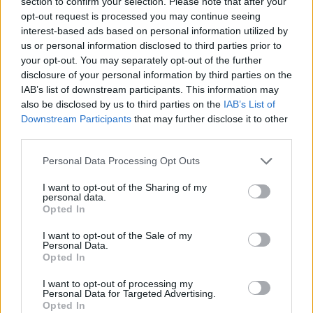
section to confirm your selection. Please note that after your
Mailo’s: Από ελληνικό success story σε διεθνές
opt-out request is processed you may continue seeing
franchise brand
interest-based ads based on personal information utilized by
us or personal information disclosed to third parties prior to
Big Mac: Ο franchisee - δημιουργός Delligatti, η
your opt-out. You may separately opt-out of the further
«νονά» Esther Rose & ο οικονομικός δείκτης Big
disclosure of your personal information by third parties on the
Mac ως εργαλείο μέτρησης της αγοραστικής
IAB’s list of downstream participants. This information may
δύναμης
also be disclosed by us to third parties on the
IAB’s List of
Downstream Participants
that may further disclose it to other
third parties.
Personal Data Processing Opt Outs
I want to opt-out of the Sharing of my
personal data.
Opted In
I want to opt-out of the Sale of my
Personal Data.
Opted In
I want to opt-out of processing my
Personal Data for Targeted Advertising.
Opted In