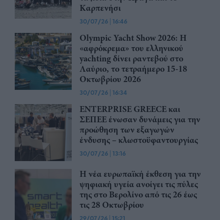
Καρπενήσι
30/07/26
|
16:46
Olympic Yacht Show 2026: Η
«αφρόκρεμα» του ελληνικού
yachting δίνει ραντεβού στο
Λαύριο, το τετραήμερο 15-18
Οκτωβρίου 2026
30/07/26
|
16:34
ENTERPRISE GREECE και
ΣΕΠΕΕ ένωσαν δυνάμεις για την
προώθηση των εξαγωγών
ένδυσης – κλωστοϋφαντουργίας
30/07/26
|
13:16
Η νέα ευρωπαϊκή έκθεση για την
ψηφιακή υγεία ανοίγει τις πύλες
της στο Βερολίνο από τις 26 έως
τις 28 Οκτωβρίου
29/07/26
|
15:21