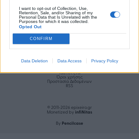
I want to opt-out of Collection, Use,
Retention, Sale, and/or Sharing of my
Personal Data that Is Unrelated with the
Purposes for which it was collected.
Opted Out
Αριθμός Πιστοποίησης
ηλεκτρονικού Μητρώου
Ηλεκτρονικού Τύπου:
CONFIRM
Μ.Η.Τ. 252100
Data Deletion
Data Access
Privacy Policy
Επικοινωνία
Διαφήμιση
Ταυτότητα
Όροι χρήσης
Προστασία Δεδομένων
RSS
© 2011-2026 epixeiro.gr
infiΝitas
Monetized by
Pencilcase
By