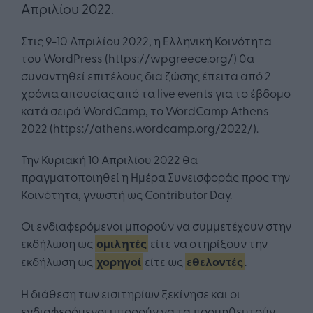
Απριλίου 2022.
Στις 9-10 Απριλίου 2022, η Ελληνική Κοινότητα
του WordPress (https://wpgreece.org/) θα
συναντηθεί επιτέλους δια ζώσης έπειτα από 2
χρόνια απουσίας από τα live events για το έβδομο
κατά σειρά WordCamp, το WordCamp Athens
2022 (https://athens.wordcamp.org/2022/).
Την Κυριακή 10 Απριλίου 2022 θα
πραγματοποιηθεί η Ημέρα Συνεισφοράς προς την
Κοινότητα, γνωστή ως Contributor Day.
Οι ενδιαφερόμενοι μπορούν να συμμετέχουν στην
εκδήλωση ως
ομιλητές
είτε να στηρίξουν την
εκδήλωση ως
χορηγοί
είτε ως
εθελοντές
.
Η διάθεση των εισιτηρίων ξεκίνησε και οι
ενδιαφερόμενοι μπορούν να τα προμηθευτούν