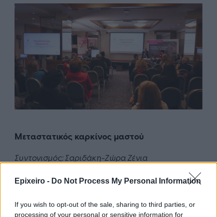
Μεταστατικός καρκίνος μαστού
Συντονισμός: Σαριδάκη-Ζώρα Ζένια
Ομιλητές/ριες: Cardoso Fatima, Μούντζιος
Epixeiro -
Do Not Process My Personal Information
Ιωάννης, Στεφανάκη Αγγελική, Μητροπούλου
Ελένη
If you wish to opt-out of the sale, sharing to third parties, or
processing of your personal or sensitive information for