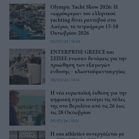
Olympic Yacht Show 2026: Η
«αφρόκρεμα» του ελληνικού
yachting δίνει ραντεβού στο
Λαύριο, το τετραήμερο 15-18
Οκτωβρίου 2026
30/07/26
|
16:34
ENTERPRISE GREECE και
ΣΕΠΕΕ ένωσαν δυνάμεις για την
προώθηση των εξαγωγών
ένδυσης – κλωστοϋφαντουργίας
30/07/26
|
13:16
Η νέα ευρωπαϊκή έκθεση για την
ψηφιακή υγεία ανοίγει τις πύλες
της στο Βερολίνο από τις 26 έως
τις 28 Οκτωβρίου
29/07/26
|
15:21
Η ena athletics συνεργάζεται με