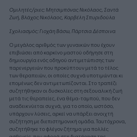
Ομιλητές/ριες: Μητσιμπόνας Νικόλαος, Σαντά
Ζωή, Βλάχος Νικόλαος, Καρβέλη Σπυριδούλα
Σχολιασμός: Γιοχάη Βάσω, Πάρτσια Δέσποινα
Ο μεγάλος αριθμός των γυναικών που έχουν
επιβιώσει από καρκίνο μαστού οδήγησε στη
δημιουργία ενός οδηγού αντιμετώπισης των
παρενεργειών που προκύπτουν μετά το τέλος
των θεραπειών, οι οποίες συχνά υποτιμώνται κι
επομένως δεν αντιμετωπίζονται. Στο τραπέζι
συζητήθηκαν οι δυσκολίες στη σεξουαλική ζωή
μετά τις θεραπείες, ένα θέμα-ταμπού, που δεν
αναδεικνύεται συχνά, για το οποίο, ωστόσο,
υπάρχουν λύσεις, αρκεί να υπάρξει ανοιχτή
συζήτηση με διεπιστημονική ομάδα. Ταυτόχρονα,
συζητήθηκε το φλέγον ζήτημα για πολλές
ασθενείς, που αφορά στη διατήρηση της