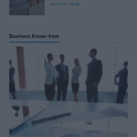
24/07/26
|
16:45
Business Know-how