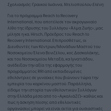
Σχολιασμός: Γραικού Ιωάννα, Ντελιοπούλου Ελένη
Για το πρόγραμμα Reach to Recovery
International, που αποτέλεσε τον ακρογωνιαίο
λίθο της ίδρυσης του Συλλόγου «Άλμα Ζωής», μας
μίλησε η κα. Hirsch, Πρόεδρος του Reach to
Recovery International. Επιπροσθέτως, οι
Διευθυντές των Κέντρων/Μονάδων Μαστού του
Νοσοκομείου Έλενα Βενιζέλου, κος Δασκαλάκης,
και του Νοσοκομείου Μεταξά, κα Ιγνατιάδου,
ανέδειξαν την αξία της εφαρμογής του
προγράμματος RRI από εκπαιδευμένες
εθελόντριες σε γυναίκες που βιώνουν τώρα την
εμπειρία του καρκίνου μαστού. Παράλληλα,
είδαμε την ιστορία των εθελοντικών Συλλόγων
στην Ελλάδα μέσα από το «ΑγκαλιάΖΩ» καθώς και
πως η άσκηση πίεσης από εθελοντικές
οργανώσεις μπορεί να είναι αιτία για ουσιαστικές