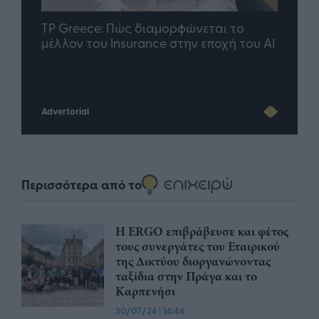
.gr
TP Greece: Πώς διαμορφώνεται το
Η ομάδ
ε
μέλλον του Insurance στην εποχή του AI
σου ακ
Advertorial
Περισσότερα από το
Η ERGO επιβράβευσε και φέτος
τους συνεργάτες του Εταιρικού
της Δικτύου διοργανώνοντας
ταξίδια στην Πράγα και το
Καρπενήσι
30/07/26
|
16:46