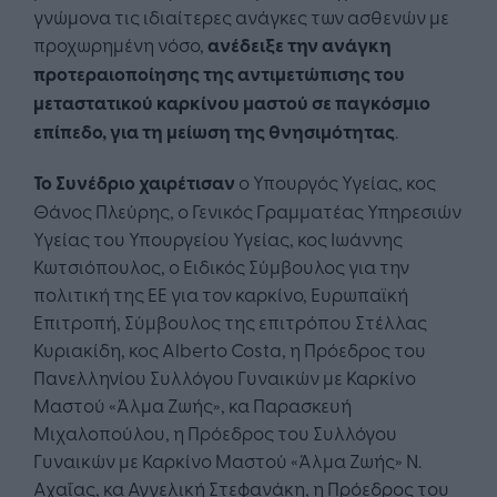
γνώμονα τις ιδιαίτερες ανάγκες των ασθενών με
προχωρημένη νόσο,
ανέδειξε την ανάγκη
προτεραιοποίησης της αντιμετώπισης του
μεταστατικού καρκίνου μαστού σε παγκόσμιο
επίπεδο, για τη μείωση της θνησιμότητας
.
Το Συνέδριο χαιρέτισαν
ο Υπουργός Υγείας, κος
Θάνος Πλεύρης, ο Γενικός Γραμματέας Υπηρεσιών
Υγείας του Υπουργείου Υγείας, κος Ιωάννης
Κωτσιόπουλος, ο Ειδικός Σύμβουλος για την
πολιτική της ΕΕ για τον καρκίνο, Ευρωπαϊκή
Επιτροπή, Σύμβουλος της επιτρόπου Στέλλας
Κυριακίδη, κος Alberto Costa, η Πρόεδρος του
Πανελληνίου Συλλόγου Γυναικών με Καρκίνο
Μαστού «Άλμα Ζωής», κα Παρασκευή
Μιχαλοπούλου, η Πρόεδρος του Συλλόγου
Γυναικών με Καρκίνο Μαστού «Άλμα Ζωής» Ν.
Αχαΐας, κα Αγγελική Στεφανάκη, η Πρόεδρος του