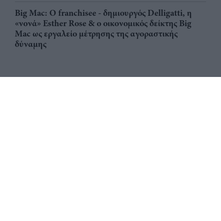
Big Mac: Ο franchisee - δημιουργός Delligatti, η
«νονά» Esther Rose & ο οικονομικός δείκτης Big
Mac ως εργαλείο μέτρησης της αγοραστικής
δύναμης