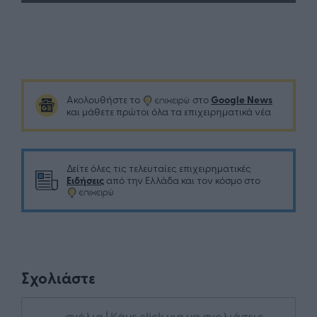
Play
Mute
Settings
Enter
fullsc
Google News
Ακολουθήστε το
στο
και μάθετε πρώτοι όλα τα επιχειρηματικά νέα
Δείτε όλες τις τελευταίες επιχειρηματικές
Ειδήσεις
από την Ελλάδα και τον κόσμο στο
Σχολιάστε
... σχόλια
| Κάνε click για να σχολιάσεις