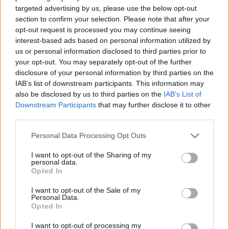
Σχολιασμός: Δριτσάκη Αικατερίνη, Θρουβάλα
targeted advertising by us, please use the below opt-out
section to confirm your selection. Please note that after your
Ειρήνη
opt-out request is processed you may continue seeing
interest-based ads based on personal information utilized by
Είχαμε την τιμή να ακούσουμε τις
us or personal information disclosed to third parties prior to
προτεραιότητες που υπάρχουν σε παγκόσμιο
your opt-out. You may separately opt-out of the further
επίπεδο για τον μεταστατικό καρκίνο μαστού από
disclosure of your personal information by third parties on the
την Δρ. Cardoso, Πρόεδρο της παγκόσμιας
IAB’s list of downstream participants. This information may
συμμαχίας ABC Global Alliance, στην οποία οι
also be disclosed by us to third parties on the
IAB’s List of
Downstream Participants
that may further disclose it to other
Σύλλογοι «Άλμα Ζωής» είναι μέλη. Ο καρκίνος
third parties.
μαστού σταδίου 4 δεν είναι ιάσιμος, είναι, όμως,
αντιμετωπίσιμος. Οι στόχοι της θεραπείας είναι η
Personal Data Processing Opt Outs
βελτίωση της επιβίωσης, η καθυστέρηση της
I want to opt-out of the Sharing of my
εξέλιξης της νόσου, ο έλεγχος των συμπτωμάτων
personal data.
και η ποιότητα ζωής, ώστε κάποια στιγμή να
Opted In
μπορούμε να μιλάμε για χρόνια νόσο. Στο πλαίσιο
I want to opt-out of the Sale of my
της ενότητας, αναδείχθηκε η αναγκαιότητα των
Personal Data.
Opted In
κλινικών μελετών, οι μύθοι και οι αλήθειες γύρω
από αυτές καθώς και οι ασφαλιστικές δικλείδες.
I want to opt-out of processing my