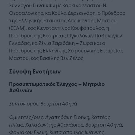
Συλλόγου Γυναικών με Καρκίνο Μαστού Ν.
Θεσσαλονίκης, κα Κούλα Δερεκενάρη, ο Πρόεδρος
της Ελληνικής Εταιρείας Απεικόνισης Μαστού
(ΕΕΑΜ), κος Κωνσταντίνος Κουφόπουλος, η
Πρόεδρος της Εταιρείας Ογκολόγων Παθολόγων
Ελλάδας, κα Ζένια Σαριδάκη – Ζώρα και ο
Πρόεδρος της Ελληνικής Χειρουργικής Εταιρείας
Μαστού, κος Βασίλης Βενιζέλος.
Σύνοψη Ενοτήτων
Προσυπτωματικός Έλεγχος – Μητρώο
Ασθενών
Συντονισμός: Βούρτση Αθηνά
Ομιλητές/ριες: Αγαπηδάκη Ειρήνη, Κοττέας
Ηλίας, Χαλαζωνίτης Αθανάσιος, Βούρτση Αθηνά,
Φαλιάκου Ελένη, Κωτσιόπουλος Ιωάννης