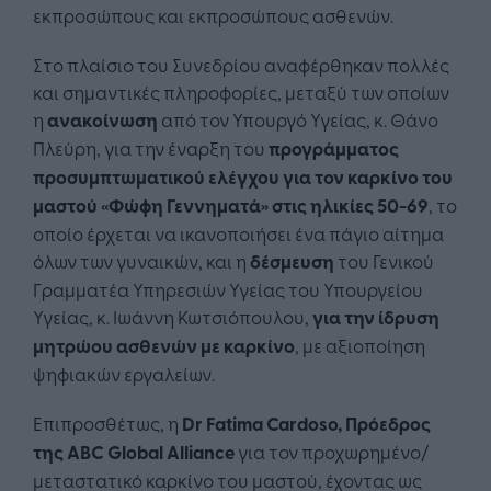
εκπροσώπους και εκπροσώπους ασθενών.
Στο πλαίσιο του Συνεδρίου αναφέρθηκαν πολλές
και σημαντικές πληροφορίες, μεταξύ των οποίων
η
ανακοίνωση
από τον Υπουργό Υγείας, κ. Θάνο
Πλεύρη, για την έναρξη του
προγράμματος
προσυμπτωματικού ελέγχου για τον καρκίνο του
μαστού «Φώφη Γεννηματά» στις ηλικίες 50-69
, το
οποίο έρχεται να ικανοποιήσει ένα πάγιο αίτημα
όλων των γυναικών, και η
δέσμευση
του Γενικού
Γραμματέα Υπηρεσιών Υγείας του Υπουργείου
Υγείας, κ. Ιωάννη Κωτσιόπουλου,
για την ίδρυση
μητρώου ασθενών με καρκίνο
, με αξιοποίηση
ψηφιακών εργαλείων.
Επιπροσθέτως, η
Dr Fatima Cardoso, Πρόεδρος
της ABC Global Alliance
για τον προχωρημένο/
μεταστατικό καρκίνο του μαστού, έχοντας ως