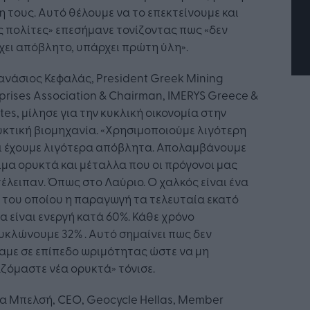
 τους. Αυτό θέλουμε να το επεκτείνουμε και
 πολίτες» επεσήμανε τονίζοντας πως «δεν
ει απόβλητο, υπάρχει πρώτη ύλη».
νάσιος Κεφαλάς, President Greek Mining
prises Association & Chairman, IMERYS Greece &
tes, μίλησε για την κυκλική οικονομία στην
κτική βιομηχανία. «Χρησιμοποιούμε λιγότερη
αι έχουμε λιγότερα απόβλητα. Απολαμβάνουμε
μα ορυκτά και μέταλλα που οι πρόγονοι μας
έλειπαν. Όπως στο Λαύριο. Ο χαλκός είναι ένα
 του οποίου η παραγωγή τα τελευταία εκατό
α είναι ενεργή κατά 60%. Κάθε χρόνο
κλώνουμε 32% . Αυτό σημαίνει πως δεν
αμε σε επίπεδο ωριμότητας ώστε να μη
ζόμαστε νέα ορυκτά» τόνισε.
α Μπελσή, CEO, Geocycle Hellas, Member