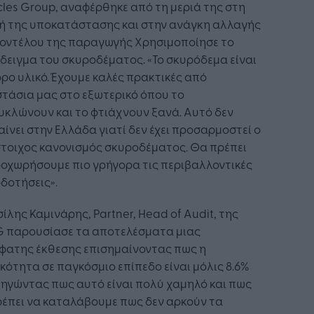
les Group, αναφέρθηκε από τη μεριά της στη
κή της υποκατάστασης και στην ανάγκη αλλαγής
μοντέλου της παραγωγής Χρησιμοποίησε το
ειγμα του σκυροδέματος. «Το σκυρόδεμα είναι
ρο υλικό. Έχουμε καλές πρακτικές από
τάσια μας στο εξωτερικό όπου το
κλώνουν και το φτιάχνουν ξανά. Αυτό δεν
ίνει στην Ελλάδα γιατί δεν έχει προσαρμοστεί ο
τοιχος κανονισμός σκυροδέματος. Θα πρέπει
οχωρήσουμε πιο γρήγορα τις περιβαλλοντικές
δοτήσεις».
ίλης Καμινάρης, Partner, Head of Audit, της
 παρουσίασε τα αποτελέσματα μιας
φατης έκθεσης επισημαίνοντας πως η
κότητα σε παγκόσμιο επίπεδο είναι μόλις 8.6%
ξηγώντας πως αυτό είναι πολύ χαμηλό και πως
έπει να καταλάβουμε πως δεν αρκούν τα