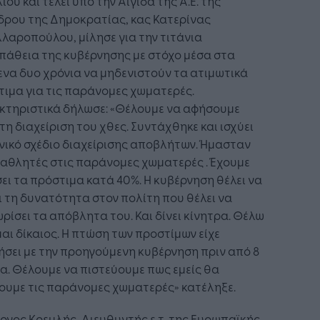
ίου και τελεί υπό την Αιγίδα της Α.Ε. της
δρου της Δημοκρατίας, κας Κατερίνας
λαροπούλου, μίλησε για την τιτάνια
πάθεια της κυβέρνησης με στόχο μέσα στα
να δυο χρόνια να μηδενιστούν τα ατιμωτικά
ιμα για τις παράνομες χωματερές.
κτηριστικά δήλωσε: «Θέλουμε να αφήσουμε
τη διαχείριση του χθες. Συντάχθηκε και ισχύει
νικό σχέδιο διαχείρισης αποβλήτων. Ήμασταν
αθλητές στις παράνομες χωματερές . Έχουμε
ει τα πρόστιμα κατά 40%. Η κυβέρνηση θέλει να
 τη δυνατότητα στον πολίτη που θέλει να
ρίσει τα απόβλητα του. Και δίνει κίνητρα. Θέλω
μαι δίκαιος. Η πτώση των προστίμων είχε
ήσει με την προηγούμενη κυβέρνηση πριν από 8
α. Θέλουμε να πιστεύουμε πως εμείς θα
ουμε τις παράνομες χωματερές» κατέληξε.
ργος Κρεμλής, Διευθυντής ε.τ. της Ευρωπαϊκής