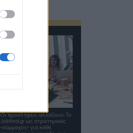
Οι προσλήψεις αλλάζουν: To
TP Greece: Πώς
Jobfind.gr ως στρατηγικός
διαμορφώνεται το μέ
«σύμμαχος» για κάθε
του Insurance στην επ