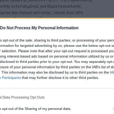
ροπής εντεταλμένος για θέματα κυκλικής
ομίας και νησιωτικότητας, τόνισε πως ήδη
ιρείται θεσμική μετάβαση στην κυκλική
ομία από τη μεριά της κυβέρνησης και πως θα
Do Not Process My Personal Information
ι να μιλάμε για κυκλικό τουρισμό και κυκλική
ιρηματικότητα. Υπάρχουν, ωστόσο, ακόμα
to opt-out of the sale, sharing to third parties, or processing of your per
ά ακόμα βήματα να γίνουν. «Η χώρα μας
formation for targeted advertising by us, please use the below opt-out s
ζεται μονάδες αξιοποίησης των
r selection. Please note that after your opt-out request is processed y
κλώσιμων υλικών, τα οποία είτε εξάγονται, είτε
eing interest-based ads based on personal information utilized by us or
disclosed to third parties prior to your opt-out. You may separately opt-
νται. Σκεφτείτε την οικονομική αφαίμαξη και το
losure of your personal information by third parties on the IAB’s list of
αλλοντικό αποτύπωμα. Οι επιχειρήσεις θα
. This information may also be disclosed by us to third parties on the
IA
ει να προσαρμοστούν στο κυκλικό μοντέλο
Participants
that may further disclose it to other third parties.
ομίας. Υπάρχουν πόροι στα απόβλητα και δεν
ούμε να τους σπαταλάμε».
l Data Processing Opt Outs
λιτικοί έδωσαν τη σκυτάλη στους
σώπους των επιχειρήσεων, οι οποίοι μίλησαν
o opt-out of the Sharing of my personal data.
ους τρόπους με τους οποίους είναι εφικτή η