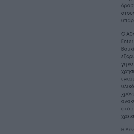
δράση
στους
υπάρχ
Ο Αθα
Enter
Bauxi
εξορυ
γη κ
χρήσι
εγκατ
υλικό
χρόνι
ανακυ
φτάσ
χρεια
Η Λέν