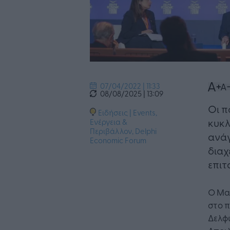
07/04/2022 | 11:33
08/08/2025 | 13:09
​Οι 
Ειδήσεις
|
Events
,
κυκλ
Ενέργεια &
Περιβάλλον
,
Delphi
ανάγ
Economic Forum
διαχ
επιτ
Ο Μα
στο π
Δελφώ