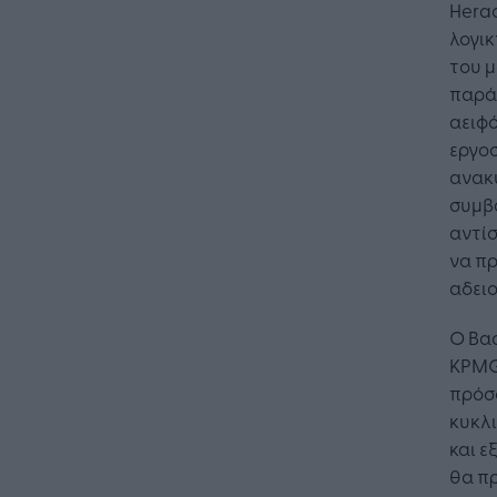
Herac
λογι
του 
παράδ
αειφό
εργοσ
ανακυ
συμβα
αντίσ
να πρ
αδειο
Ο Βασ
KPMG
πρόσ
κυκλι
και ε
θα πρ