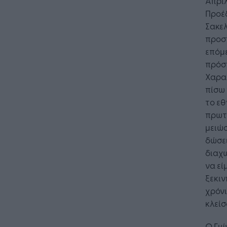
Απριλ
Προέ
Σακελ
προσ
επόμε
πρόστ
Χαρα
πίσω 
το εθ
πρωτ
μειώσ
δώσει
διαχω
να εί
ξεκιν
χρόνι
κλείσ
Ο Γιώ