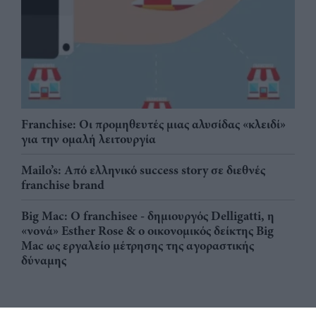
Franchise: Οι προμηθευτές μιας αλυσίδας «κλειδί»
για την ομαλή λειτουργία
Mailo’s: Από ελληνικό success story σε διεθνές
franchise brand
Big Mac: Ο franchisee - δημιουργός Delligatti, η
«νονά» Esther Rose & ο οικονομικός δείκτης Big
Mac ως εργαλείο μέτρησης της αγοραστικής
δύναμης