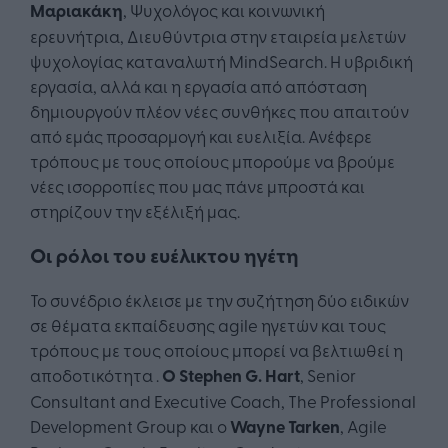
Μαριακάκη
, Ψυχολόγος και κοινωνική
ερευνήτρια, Διευθύντρια στην εταιρεία μελετών
ψυχολογίας καταναλωτή MindSearch. Η υβριδική
εργασία, αλλά και η εργασία από απόσταση
δημιουργούν πλέον νέες συνθήκες που απαιτούν
από εμάς προσαρμογή και ευελιξία. Ανέφερε
τρόπους με τους οποίους μπορούμε να βρούμε
νέες ισορροπίες που μας πάνε μπροστά και
στηρίζουν την εξέλιξή μας.
Οι ρόλοι του ευέλικτου ηγέτη
Το συνέδριο έκλεισε με την συζήτηση δύο ειδικών
σε θέματα εκπαίδευσης agile ηγετών και τους
τρόπους με τους οποίους μπορεί να βελτιωθεί η
αποδοτικότητα .
Ο Stephen G. Hart
, Senior
Consultant and Executive Coach, The Professional
Development Group και ο
Wayne Tarken
, Agile