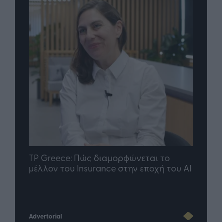
nd.gr
TP Greece: Πώς διαμορφώνεται το
Η ομ
άθε
μέλλον του Insurance στην εποχή του AI
σου 
Advertorial