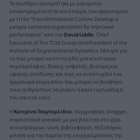
Το συνέδριο συνεχίστηκε με μία ομιλία
επικεντρωμένη στην κουλτούρα των οργανισμών
με τίτλο “Transformational Culture. Develop a
people centered organization for improved
performance” από τον
David Liddle
, Chief
Executive of The TCM Group and President of the
Institute of Organisational Dynamics. Μίλησε για
το πως μπορεί να επιτευχθεί μία κουλτούρα
συμπερίληψης, δίκαιη, ασφαλής, βιώσιμη και
υψηλής απόδοσης και πώς να αναπτυχθεί ένα
εργασιακό κλίμα όπου που μπορεί να βοηθήσει
τους ανθρώπους να γίνουν η καλύτερη εκδοχή
του εαυτού τους.
Η
Κατερίνα Τσεμπερλίδου
, συγγραφέας, blogger,
inspirational speaker, με μια βαλίτσα στο χέρι,
πολυπράγμων, νονά, βιβλιοφάγος, πεζοπόρος
μίλησε για την πορεία της επαγγελματικής της