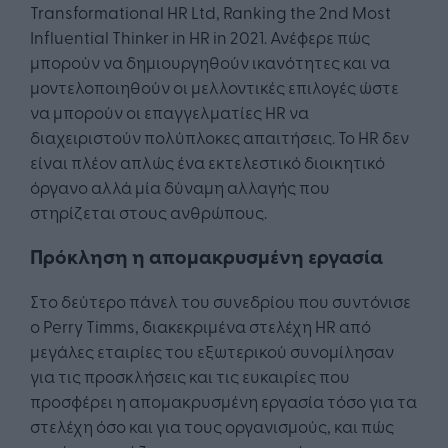
Transformational HR Ltd, Ranking the 2nd Most
Influential Thinker in HR in 2021. Ανέφερε πώς
μπορούν να δημιουργηθούν ικανότητες και να
μοντελοποιηθούν οι μελλοντικές επιλογές ώστε
να μπορούν οι επαγγελματίες HR να
διαχειριστούν πολύπλοκες απαιτήσεις. Το HR δεν
είναι πλέον απλώς ένα εκτελεστικό διοικητικό
όργανο αλλά μία δύναμη αλλαγής που
στηρίζεται στους ανθρώπους.
Πρόκληση η απομακρυσμένη εργασία
Στο δεύτερο πάνελ του συνεδρίου που συντόνισε
ο Perry Timms, διακεκριμένα στελέχη HR από
μεγάλες εταιρίες του εξωτερικού συνομίλησαν
για τις προσκλήσεις και τις ευκαιρίες που
προσφέρει η απομακρυσμένη εργασία τόσο για τα
στελέχη όσο και για τους οργανισμούς, και πώς