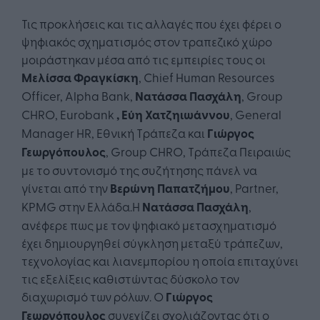
Τις προκλήσεις και τις αλλαγές που έχει φέρει ο
ψηφιακός σχηματισμός στον τραπεζικό χώρο
μοιράστηκαν μέσα από τις εμπειρίες τους οι
Μελίσσα Φραγκίσκη
, Chief Human Resources
Officer, Alpha Bank,
Νατάσσα Πασχάλη
, Group
CHRO, Eurobank
, Εύη Χατζηιωάννου
, General
Manager HR, Εθνική Τράπεζα και
Γιώργος
Γεωργόπουλος
, Group CHRO, Τράπεζα Πειραιώς
με το συντονισμό της συζήτησης πάνελ να
γίνεται από την
Βερώνη Παπατζήμου
, Partner,
KPMG στην Ελλάδα.Η
Νατάσσα Πασχάλη
,
ανέφερε πως με τον ψηφιακό μετασχηματισμό
έχει δημιουργηθεί σύγκληση μεταξύ τράπεζων,
τεχνολογίας και λιανεμπορίου η οποία επιταχύνει
τις εξελίξεις καθιστώντας δύσκολο τον
διαχωρισμό των ρόλων. Ο
Γιώργος
Γεωργόπουλος
συνεχίζει σχολιάζοντας ότι ο