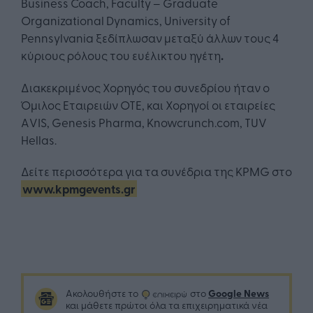
Business Coach, Faculty – Graduate
Organizational Dynamics, University of
Pennsylvania ξεδίπλωσαν μεταξύ άλλων τους 4
κύριους ρόλους του ευέλικτου ηγέτη
.
Διακεκριμένος Χορηγός του συνεδρίου ήταν ο
Όμιλος Εταιρειών ΟΤΕ, και Χορηγοί οι εταιρείες
ΑVIS, Genesis Pharma, Knowcrunch.com, TUV
Hellas.
Δείτε περισσότερα για τα συνέδρια της KPMG στο
www.kpmgevents.gr
Google News
Ακολουθήστε το
στο
και μάθετε πρώτοι όλα τα επιχειρηματικά νέα