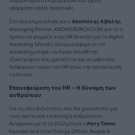
εφαρμόσει καλές πρακτικές.
Στο ίδιο κλίμα μίλησε και ο
Αποστόλης Αϊβαλής
,
Managing Partner, KNOWCRUNCH.COM για το τι
πρέπει να γνωρίζει ένας HR Director για το digital
marketing. Μεταξύ άλλων ανέφερε ότι το
marketing μπορεί να δώσει στο HR την
εξωστρέφεια που χρειάζεται και να ωφελήσει
διάφορους τομείς του HR όπως την προσέλκυση
ταλέντων.
Επανεφεύρεση του HR – Η δύναμη των
ανθρώπων
Για τις νέες δεξιότητες που θα χρειαστούν για
τους ηγέτες και τα στελέχη ανθρώπινου
δυναμικού μετά το 2022 μίλησε ο
Perry
Timms
,
Founder and Chief Energy Officer, People &