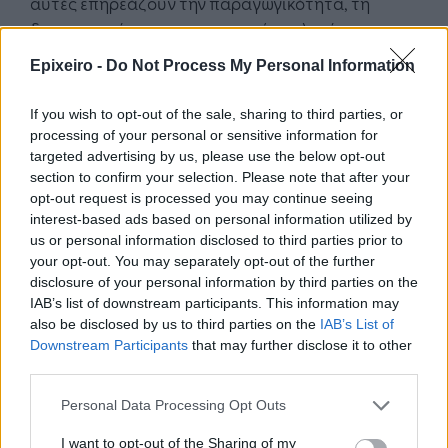
αυτές επηρεάζουν την παραγωγικότητα, τη
δημιουργικότητα, την εταιρική κουλτούρα και το
γενικότερο πλαίσιο εργασίας. Η Mara Lucini, EMEA
Epixeiro -
Do Not Process My Personal Information
Talent Acquisition Director, HP, ο Stephen
Mulvenna, Global Talent Strategy Director, The
If you wish to opt-out of the sale, sharing to third parties, or
Coca Cola Company, US και η Polyxeni Kiouri, Head
processing of your personal or sensitive information for
of HR Nestlé Professional and Coffees Zone
targeted advertising by us, please use the below opt-out
Europe έδωσαν τη δική τους ματιά στο θέμα με τη
section to confirm your selection. Please note that after your
opt-out request is processed you may continue seeing
διεθνή εμπειρία τους εξηγώντας πως
interest-based ads based on personal information utilized by
προσαρμόστηκαν οι διαδικασίες και ο τρόπος
us or personal information disclosed to third parties prior to
εργασίας με τις νέες συνθήκες.
your opt-out. You may separately opt-out of the further
disclosure of your personal information by third parties on the
IAB’s list of downstream participants. This information may
also be disclosed by us to third parties on the
IAB’s List of
Downstream Participants
that may further disclose it to other
third parties.
Personal Data Processing Opt Outs
I want to opt-out of the Sharing of my