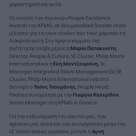
χαρακτηριστικά αυτά.
Oι νικητές των περσινών People Excellence
Awards της KPMG, σε δύο μοναδικά fireside chats
μίλησαν για τα case studies που τους χάρισαν τη
διάκριση αυτή. Στο πρώτο κομμάτι της
συζήτησης έλαβε μέρος η
Μαρία Πατακιούτη
,
Director, People & Culture, SE Cluster, Philip Morris
International και η
Εύη Μαντζουράνη
, Sr.
Manager, Integrated Talent Management EU SE
Cluster, Philip Morris International ενώ στο
δεύτερο ο
Τάσος Τσουμάνης
, People Head,
Πλαίσιο συνομίλησε με την
Γεωργία Καλεμίδου
,
Senior Manager στη KPMG in Greece.
Για την ενδυνάμωση του εαυτού μας, των
σχέσεών μας αλλά και των συνεργασιών μέσω της
εξ΄αποστάσεως εργασίας μίλησε η
Αγνή