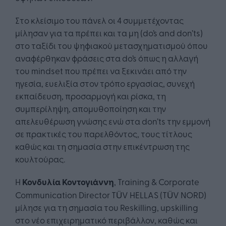
Στο κλείσιμο του πάνελ οι 4 συμμετέχοντας
μίλησαν για τα πρέπει και τα μη (do’s and don’ts)
στο ταξίδι του ψηφιακού μετασχηματισμού όπου
αναφέρθηκαν φράσεις στα do’s όπως η αλλαγή
του mindset που πρέπει να ξεκινάει από την
ηγεσία, ευελιξία στον τρόπο εργασίας, συνεχή
εκπαίδευση, προσαρμογή και ρίσκα, τη
συμπερίληψη, απομυθοποίηση και την
απελευθέρωση γνώσης ενώ στα don’ts την εμμονή
σε πρακτικές του παρελθόντος, τους τίτλους
καθώς και τη σημασία στην επικέντρωση της
κουλτούρας.
Η
Κονδυλία Κοντογιάννη
, Training & Corporate
Communication Director TÜV HELLAS (TÜV NORD)
μίλησε για τη σημασία του Reskilling, upskilling
στο νέο επιχειρηματικό περιβάλλον, καθώς και