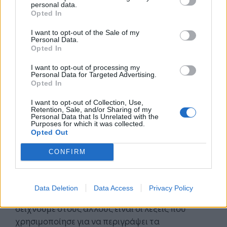
personal data.
Opted In
I want to opt-out of the Sale of my
Personal Data.
H
ευτυχία των εργαζομένων βρίσκεται
Opted In
στη σωστή στάση
I want to opt-out of processing my
Personal Data for Targeted Advertising.
O
Dr.Elia Gourgouris
, #1 Best Selling Author;
Opted In
Corporate Wellness & Happiness; International
I want to opt-out of Collection, Use,
Keynote; Executive & President of the Happiness
Retention, Sale, and/or Sharing of my
Personal Data that Is Unrelated with the
Center στην ομιλία του “7 Keys to Navigating ANY
Purposes for which it was collected.
Challenge while Maintaining Employee
Opted Out
Happiness.” Αναφέρθηκε στα βασικά σημεία που
CONFIRM
βοηθούν στην επιτυχημένη «πλοήγηση» κάθε
κρίσης και πρόκλησης. Η φροντίδα του εαυτού
μας, επίγνωση, ευελιξία, προετοιμασία,
Data Deletion
Data Access
Privacy Policy
πρωτοβουλία, θετική στάση και καλοσύνη που
δείχνουμε στους άλλους είναι οι λέξεις που
χρησιμοποίησε για να περιγράψει τα