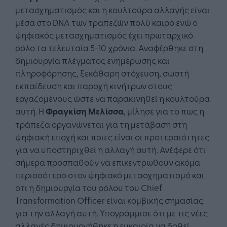
μετασχηματισμός και η κουλτούρα αλλαγής είναι
μέσα στο DNA των τραπεζών πολύ καιρό ενώ ο
ψηφιακός μετασχηματισμός έχει πρωταρχικό
ρόλο τα τελευταία 5-10 χρόνια. Αναφέρθηκε στη
δημιουργία πλέγματος ενημέρωσης και
πληροφόρησης, ξεκάθαρη στόχευση, σωστή
εκπαίδευση και παροχή κινήτρων στους
εργαζομένους ώστε να παρακινηθεί η κουλτούρα
αυτή. Η
Φραγκίση Μελίσσα
, μίλησε για το πως η
τράπεζα οργανώνεται για τη μετάβαση στη
ψηφιακή εποχή και ποιες είναι οι προτεραιότητες
για να υποστηριχθεί η αλλαγή αυτή. Ανέφερε ότι
σήμερα προσπαθούν να επικεντρωθούν ακόμα
περισσότερο στον ψηφιακό μετασχηματισμό και
ότι η δημιουργία του ρόλου του Chief
Transformation Officer είναι κομβικής σημασίας
για την αλλαγή αυτή. Υπογράμμισε ότι με τις νέες
αλλαγές δημιουργήθηκε η ευκαιρία να δοθεί