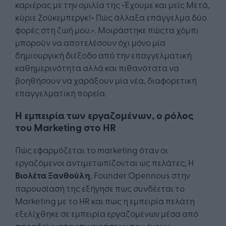
καριέρας με την ομιλία της «Έχουμε και μείς Μετά,
κύριε Ζούκεμπεργκ!» Πώς άλλαξα επάγγελμα δύο
φορές στη ζωή μου.». Μοιράστηκε πώςτα χόμπι
μπορούν να αποτελέσουν όχι μόνο μία
δημιουργική διέξοδο από την επαγγελματική
καθημερινότητα αλλά και πιθανότατα να
βοηθήσουν να χαράξουν μία νέα, διαφορετική
επαγγελματική πορεία.
Η εμπειρία των εργαζομένων, ο ρόλος
του Marketing στο HR
Πώς εφαρμόζεται το marketing όταν οι
εργαζόμενοι αντιμετωπίζονται ως πελάτες; Η
Βιολέτα Ξανθούλη
, Founder Opennous στην
παρουσίασή της εξήγησε πως συνδέεται το
Marketing με το HR και πως η εμπειρία πελάτη
εξελίχθηκε σε εμπειρία εργαζομένων μέσα από
παραδείγματα επιχειρήσεων που έχουν