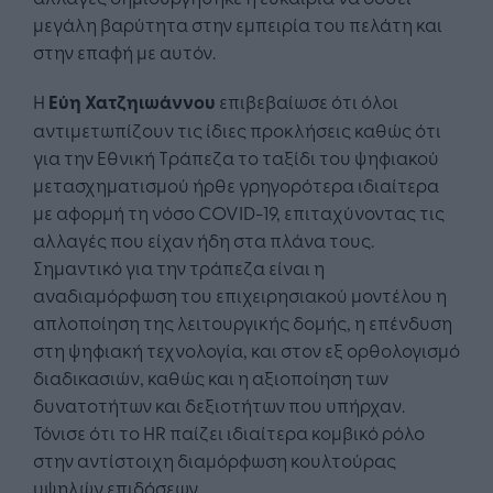
μεγάλη βαρύτητα στην εμπειρία του πελάτη και
στην επαφή με αυτόν.
Η
Εύη Χατζηιωάννου
επιβεβαίωσε ότι όλοι
αντιμετωπίζουν τις ίδιες προκλήσεις καθώς ότι
για την Εθνική Τράπεζα το ταξίδι του ψηφιακού
μετασχηματισμού ήρθε γρηγορότερα ιδιαίτερα
με αφορμή τη νόσο COVID-19, επιταχύνοντας τις
αλλαγές που είχαν ήδη στα πλάνα τους.
Σημαντικό για την τράπεζα είναι η
αναδιαμόρφωση του επιχειρησιακού μοντέλου η
απλοποίηση της λειτουργικής δομής, η επένδυση
στη ψηφιακή τεχνολογία, και στον εξ ορθολογισμό
διαδικασιών, καθώς και η αξιοποίηση των
δυνατοτήτων και δεξιοτήτων που υπήρχαν.
Τόνισε ότι το HR παίζει ιδιαίτερα κομβικό ρόλο
στην αντίστοιχη διαμόρφωση κουλτούρας
υψηλών επιδόσεων.