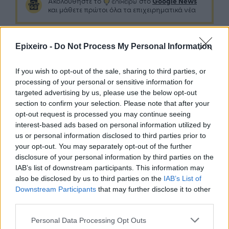
Google News
Ακολουθήστε το
στο
και μάθετε πρώτοι όλα τα επιχειρηματικά νέα
Epixeiro -
Do Not Process My Personal Information
Δείτε όλες τις τελευταίες επιχειρηματικές
Ειδήσεις
από την Ελλάδα και τον κόσμο στο
If you wish to opt-out of the sale, sharing to third parties, or
processing of your personal or sensitive information for
targeted advertising by us, please use the below opt-out
section to confirm your selection. Please note that after your
opt-out request is processed you may continue seeing
interest-based ads based on personal information utilized by
Σχολιάστε
us or personal information disclosed to third parties prior to
your opt-out. You may separately opt-out of the further
... σχόλια
| Κάνε click για να σχολιάσεις
disclosure of your personal information by third parties on the
IAB’s list of downstream participants. This information may
also be disclosed by us to third parties on the
IAB’s List of
Downstream Participants
that may further disclose it to other
third parties.
Personal Data Processing Opt Outs