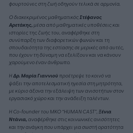
φουρτούνες στη ζωή οδηγούν τελικά σε αρμονία.
Ο διακεκριμένος μαθηματικός
Στέφανος
Αρετ
άκης,
μέσα από μαθηματικές υποθέσεις και
ιστορίες της ζωής του
,
αναφέρθηκε
σ
τη
συνύπαρξη των διαφορετικών φωνών και τη
σπουδαιότητα της εστίασης σε μερικές
από αυτές
,
που έχουν τη δύναμη να εξελίξουν και να κάνουν
χαρούμενο έναν άνθρωπο.
Η
Δρ. Μαρία Γιαννιού
προέτρεψε το κοινό
να
ψάξει την αποτελεσματική ηγεσία στη μητρότητα,
με κύριο άξονα την εξάλειψη των ανισοτήτων στον
εργασιακό χώρο και την ανάδειξη ταλέντων.
Η Co-founder του ΜΚΟ “HUMAN CAST”,
Ξένια
Ντάνια,
αναφέρθηκε στις κοινωνικές ανισότητες
και την ανάγκη που υπάρχει για σωστή ορατότητα