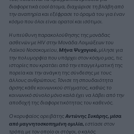
διαφορετικά cool άτομα, διαχώρισε τη βλάβη από
την αναπηρία και εξέφρασε το όραμά του για έναν
κόσμο που όλοι είναι ορατοί και ισότιμοι.
Η υπεύθυνη παρακολούθησης της μονάδας
ασθενών με HIV στην Μονάδα Λοιμώξεων του
Λαϊκού Νοσοκομείου,
Μήνα Ψυχογιού,
μίλησε για
την πολυμορφία που
υπάρχει σ
τον κόσμο μας, τις
ιστορίες που κρατάει από την επαγγελματική της
πορεία και την ανάγκη της σύνδεσης με τους
άλλους ανθρώπους.
Τόνισε
τη σπουδαιότητα
άρσης κάθε κοινωνικού στίγματος, καθώς το
κοινωνικό σύνολο μόνο καλά έχει να λάβει από την
αποδοχή της διαφορετικότητας του καθενός.
Ο κορυφαίος ορειβάτης
Αντώνης Συκάρης
, μέσα
από μαγνητοσκοπημένη ομιλία,
εστίασε στον
τρόπο, με τον οποίο οι στόχοι, ο καλός