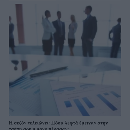
Η σεζόν τελειώνει: Πόσα λεφτά έμειναν στην
τσέπη σου ή μόνο πέρασαν;