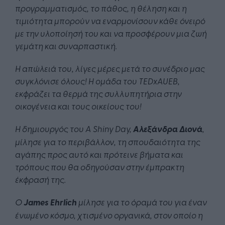
προγραμματισμός, το πάθος, η θέληση και η
τιμιότητα μπορούν να εναρμονίσουν κάθε όνειρό
με την υλοποίησή του και να προσφέρουν μια ζωή
γεμάτη και συναρπαστική.
Η απώλειά του, λίγες μέρες μετά το συνέδριο μας
συγκλόνισε όλους! Η
ομάδ
α
του TEDxAUEB,
εκφράζει τα
θερμά
της
συλλυπητήρια
στην
οικογένει
α
και τους οικείους του!
Η δημιουργός του A Shiny Day,
Αλεξάνδρα Διονά
,
μίλησε για το περιβάλλον, τη σπουδαιότητα της
αγάπης προς αυτό και πρότεινε βήματα και
τρόπους που θα οδηγούσαν στην έμπρακτη
έκφρασ
ή της.
Ο
James Ehrlich
μίλησε για το όραμά του για έναν
ένωμένο κόσμο, χτισμένο οργανικά, στον οποίο η