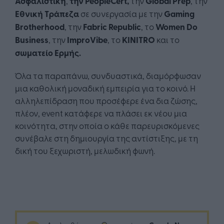
Ασφαλιστική
,
την PeopleCert,
την
Global Prep
, την
Εθνική Τράπεζα
σε συνεργασία με την
Gaming
Brotherhood
, την
Fabric Republic
, το
Women Do
Business
, την
ImproVibe
, το
KINITRO
και το
σωματείο Ερμής.
Όλα τα παραπάνω, συνδυαστικά, διαμόρφωσαν
μια καθολική μοναδική εμπειρία για το κοινό. Η
αλληλεπίδραση που προσέφερε ένα δια ζώσης,
πλέον, event κατάφερε να πλάσει εκ νέου μια
κοινότητα, στην οποία ο κάθε παρευρισκόμενες
συνέβαλε στη δημιουργία της αντίστιξης, με τη
δική του ξεχωριστή, μελωδική φωνή.