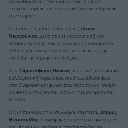
της ανθρώπινης ποικιλομορφίας, η οποία
στοχεύει κυρίως σ
την αρμονική συνύπαρξη όλων
των ατόμων.
Ο street art culture καλλιτέχνης,
Πάνος
Γεωργούλιας
, μέσα από την προσωπική του
ιστορία εξέλιξης, έδωσε τον δικό του ορισμό του
καλλιτέχνη και την ερμηνεία του ως προς την
ύπαρξη της τέχνης στη ζωή μας.
Ο σεφ
Χριστόφορος Πέσκιας
μέσα από μια κυκλική
συλλογιστική πορεία ερωτημάτων, έδωσε φως
στις διαφορετικές φωνές που έπλασαν και ακόμη
συνθέτουν τη ζωή του, όσο και τη μαγειρική του
πινελιά.
Ο αντιπρόεδρος του συλλόγου Περπατώ,
Σπύρος
Νταντανίδης
, διασαφήνισε μέσα από την ιστορία
του, ποια είναι τα πραγματικά εμπόδια για