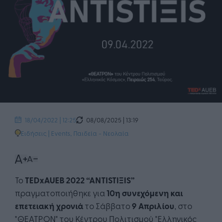
08/08/2025 | 13:19
18/04/2022 | 12:25
Ειδήσεις
|
Events
,
Παιδεία - Νεολαία
Το
TEDx
AUEB 2022 “ANTISTIΞΙS”
πραγματοποιήθηκε για
10η συνεχόμενη και
επετειακή χρονιά
το Σάββατο
9 Απριλίου
, στο
"ΘΕΑΤΡΟΝ" του Κέντρου Πολιτισμού "Ελληνικός