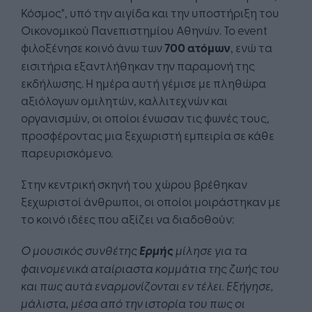
Κόσμος", υπό την αιγίδα και την υποστήριξη του
Οικονομικού Πανεπιστημίου Αθηνών. Το event
φιλοξένησε κοινό άνω των
700 ατόμων
, ενώ τα
εισιτήρια εξαντλήθηκαν την παραμονή της
εκδήλωσης. Η ημέρα αυτή γέμισε με πληθώρα
αξιόλογων ομιλητών, καλλιτεχνών και
οργανισμών, οι οποίοι ένωσαν τις φωνές τους,
προσφέροντας μια ξεχωριστή εμπειρία σε κάθε
παρευρισκόμενο.
Στην κεντρική σκηνή του χώρου βρέθηκαν
ξεχωριστοί άνθρωποι, οι οποίοι μοιράστηκαν με
το κοινό ιδέες που αξίζει να διαδοθούν:
Ο μουσικός συνθέτης
Ερμής
μίλησε για τα
φαινομενικά αταίριαστα κομμάτια της ζωής του
και πως αυτά εναρμονίζονται εν τέλει. Εξήγησε,
μάλιστα, μέσα από την ιστορία του πως οι