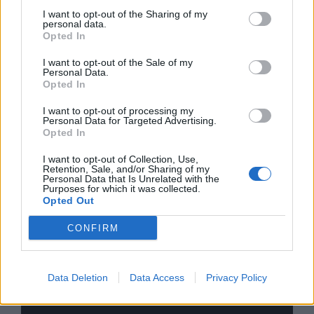
I want to opt-out of the Sharing of my
personal data.
Opted In
I want to opt-out of the Sale of my
Personal Data.
Opted In
I want to opt-out of processing my
Personal Data for Targeted Advertising.
Opted In
I want to opt-out of Collection, Use,
Retention, Sale, and/or Sharing of my
Personal Data that Is Unrelated with the
Purposes for which it was collected.
Opted Out
CONFIRM
nd.gr
TP Greece: Πώς διαμορφώνεται το
Η ομ
άθε
μέλλον του Insurance στην εποχή του AI
σου 
Data Deletion
Data Access
Privacy Policy