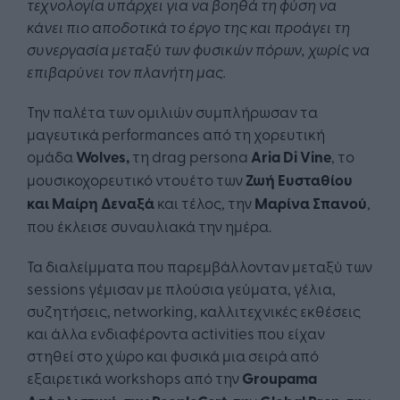
τεχνολογία υπάρχει για να βοηθά τη φύση να
κάνει πιο αποδοτικά τ
ο έργο της
και προάγει τη
συνεργασία μεταξύ των φυσικών πόρων, χωρίς να
επιβαρύνει τον πλανήτη μας.
Την παλέτα των ομιλιών συμπλήρωσαν τα
μαγευτικά performances από τη χορευτική
ομάδα
Wolves,
τη drag persona
Aria Di Vine
, το
μουσικοχορευτικό ντουέτο των
Ζωή Ευσταθίου
και Μαίρη Δεναξά
και τέλος, την
Μαρίνα Σπανού
,
που έκλεισε συναυλιακά την ημέρα.
Τα διαλείμματα που παρεμβάλλονταν μεταξύ των
sessions γέμισαν με πλούσια γεύματα, γέλια,
συζητήσεις, networking, καλλιτεχνικές εκθέσεις
και άλλα ενδιαφέροντα activities που είχαν
στηθεί στο χώρο και φυσικά μια σειρά από
εξαιρετικά workshops από την
Groupama