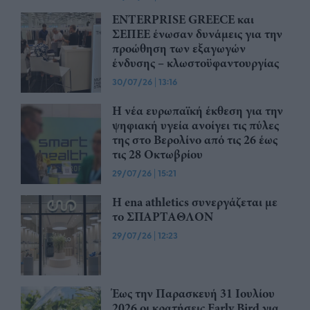
ENTERPRISE GREECE και
ΣΕΠΕΕ ένωσαν δυνάμεις για την
προώθηση των εξαγωγών
ένδυσης – κλωστοϋφαντουργίας
30/07/26
|
13:16
Η νέα ευρωπαϊκή έκθεση για την
ψηφιακή υγεία ανοίγει τις πύλες
της στο Βερολίνο από τις 26 έως
τις 28 Οκτωβρίου
29/07/26
|
15:21
Η ena athletics συνεργάζεται με
το ΣΠΑΡΤΑΘΛΟΝ
29/07/26
|
12:23
Έως την Παρασκευή 31 Ιουλίου
2026 οι κρατήσεις Early Bird για