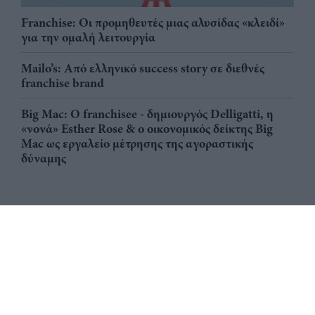
Franchise: Οι προμηθευτές μιας αλυσίδας «κλειδί»
για την ομαλή λειτουργία
Mailo’s: Από ελληνικό success story σε διεθνές
franchise brand
Big Mac: Ο franchisee - δημιουργός Delligatti, η
«νονά» Esther Rose & ο οικονομικός δείκτης Big
Mac ως εργαλείο μέτρησης της αγοραστικής
δύναμης