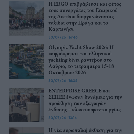
Η ERGO επιβράβευσε και φέτος
τους συνεργάτες του Εταιρικού
της Δικτύου διοργανώνοντας
ταξίδια στην Πράγα και το
Καρπενήσι
30/07/26
|
16:46
Olympic Yacht Show 2026: Η
«αφρόκρεμα» του ελληνικού
yachting δίνει ραντεβού στο
Λαύριο, το τετραήμερο 15-18
Οκτωβρίου 2026
30/07/26
|
16:34
ENTERPRISE GREECE και
ΣΕΠΕΕ ένωσαν δυνάμεις για την
προώθηση των εξαγωγών
ένδυσης – κλωστοϋφαντουργίας
30/07/26
|
13:16
Η νέα ευρωπαϊκή έκθεση για την