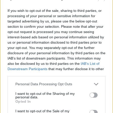
GOLD:
ALLIANZ TRADE, ARAG, CONTRACT
INSURANCE S.A., CROMAR, HELLAS DIRECT, HOOLIE
If you wish to opt-out of the sale, sharing to third parties, or
processing of your personal or sensitive information for
FOUNDATION PET INSURANCE, INFOTRUST S.A.,
targeted advertising by us, please use the below opt-out
INSURANCE BEAT, INTERLIFE, KARAVIAS
section to confirm your selection. Please note that after your
UNDEWRITING AGENCY, WISE DAEDALUS
opt-out request is processed you may continue seeing
interest-based ads based on personal information utilized by
SILVER:
EXPERTO CREDE CONSULTANTS, EXTRA
us or personal information disclosed to third parties prior to
ASSISTANCE, ΟΡΙΖΩΝ 1964 Α.Α.Ε.Ζ
your opt-out. You may separately opt-out of the further
disclosure of your personal information by third parties on the
BRONZE:
AMB INSURANCE BROKER, BIZMAN.GR,
IAB’s list of downstream participants. This information may
also be disclosed by us to third parties on the
IAB’s List of
E.N. MANOS, SOEASY INSURANCE, NGN
Downstream Participants
that may further disclose it to other
AUTOPROTECT, TZORTZIS S.A.
third parties.
Το Συνέδριο διεξάγεται υπό την Αιγίδα των:
Personal Data Processing Opt Outs
Ένωση Ασφαλιστικών Εταιριών Ελλάδος,
I want to opt-out of the Sharing of my
Περιφέρεια Κεντρικής Μακεδονίας, ΠΟΑΔ, ΠΣΑΣ,
personal data.
ΣΔΑΕ
Opted In
I want to opt-out of the Sale of my