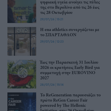
ψηφιακή υγεία ανοίγει τις πύλες
της στο Βερολίνο από τις 26 έως
τις 28 Οκτωβρίου
29/07/26
|
15:21
Η ena athletics συνεργάζεται με
το ΣΠΑΡΤΑΘΛΟΝ
29/07/26
|
12:23
Έως την Παρασκευή 31 Ιουλίου
2026 οι κρατήσεις Early Bird για
συμμετοχή στην EUROVINO
2027
28/07/26
|
15:14
Το ReGeneration παρουσιάζει το
πρώτο ReGen Career Fair
powered by The Hellenic
Initiative, στις 26 Οκτωβρίου