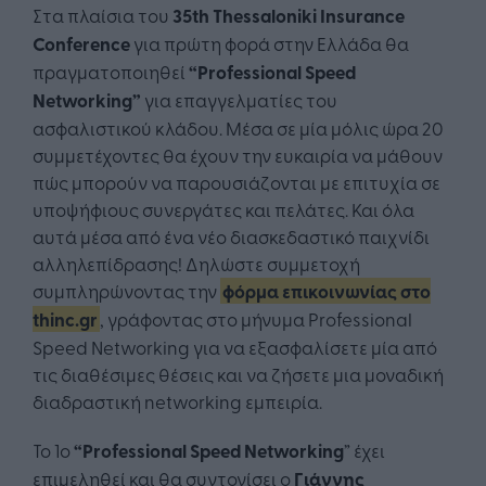
Στα πλαίσια του
35
th
Thessaloniki
Insurance
Conference
για πρώτη φορά στην Ελλάδα θα
πραγματοποιηθεί
“
Professional
Speed
Networking
”
για επαγγελματίες του
ασφαλιστικού κλάδου. Μέσα σε μία μόλις ώρα 20
συμμετέχοντες θα έχουν την ευκαιρία να μάθουν
πώς μπορούν να παρουσιάζονται με επιτυχία σε
υποψήφιους συνεργάτες και πελάτες. Και όλα
αυτά μέσα από ένα νέο διασκεδαστικό παιχνίδι
αλληλεπίδρασης! Δηλώστε συμμετοχή
συμπληρώνοντας την
φόρμα επικοινωνίας στο
thinc.gr
, γράφοντας στο μήνυμα Professional
Speed Networking για να εξασφαλίσετε μία από
τις διαθέσιμες θέσεις και να ζήσετε μια μοναδική
διαδραστική networking εμπειρία.
Το 1ο
“
Professional
Speed
Networking
” έχει
επιμεληθεί και θα συντονίσει ο
Γιάννης