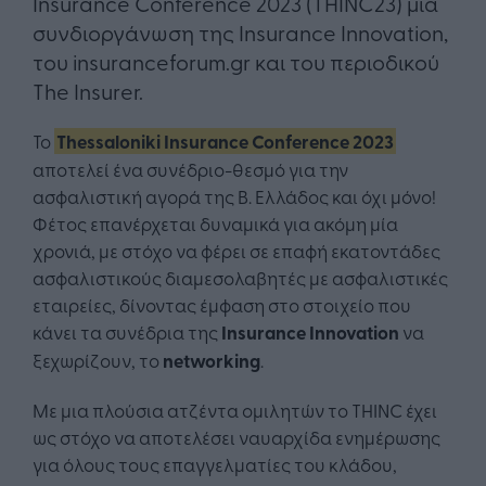
Insurance Conference 2023 (THINC23) μια
συνδιοργάνωση της Insurance Innovation,
του insuranceforum.gr και του περιοδικού
The Insurer.
Το
Thessaloniki Insurance Conference 2023
αποτελεί ένα συνέδριο-θεσμό για την
ασφαλιστική αγορά της Β. Ελλάδος και όχι μόνο!
Φέτος επανέρχεται δυναμικά για ακόμη μία
χρονιά, με στόχο να φέρει σε επαφή εκατοντάδες
ασφαλιστικούς διαμεσολαβητές με ασφαλιστικές
εταιρείες, δίνοντας έμφαση στο στοιχείο που
κάνει τα συνέδρια της
Insurance
Innovation
να
ξεχωρίζουν, το
networking
.
Με μια πλούσια ατζέντα ομιλητών το THINC έχει
ως στόχο να αποτελέσει ναυαρχίδα ενημέρωσης
για όλους τους επαγγελματίες του κλάδου,