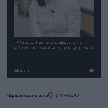
nd.gr
TP Greece: Πώς διαμορφώνεται το
Η ομ
άθε
μέλλον του Insurance στην εποχή του AI
σου 
Advertorial
Περισσότερα από το