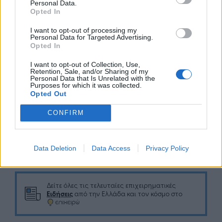
Χορηγοί Επικοινωνίας:
cityportal.gr,
Personal Data.
Opted In
culpanews.gr, cyprusinsurancenews.com,
dealnews.gr, epixeiro.gr, grtimes.gr, karfitsa.gr,
I want to opt-out of processing my
marketnews.gr, moneyview.gr, myportal.gr,
Personal Data for Targeted Advertising.
Opted In
naftemporiki.gr northradio 98.0, nosokomio.gr,
olathessaloniki.gr, startup.gr
I want to opt-out of Collection, Use,
Retention, Sale, and/or Sharing of my
Personal Data that Is Unrelated with the
Purposes for which it was collected.
Opted Out
CONFIRM
Google News
Ακολουθήστε το
στο
και μάθετε πρώτοι όλα τα επιχειρηματικά νέα
Data Deletion
Data Access
Privacy Policy
Δείτε όλες τις τελευταίες επιχειρηματικές
Ειδήσεις
από την Ελλάδα και τον κόσμο στο