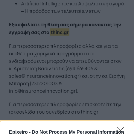
Artificial Intelligence και Ασφαλιστική αγορά
– Η πρόοδος των τελευταίων ετών
Εξασφαλίστε τη θέση σας σήμερα κάνοντας την
εγγραφή σας στο
thinc.gr
Για περισσότερες πληροφορίες αλλά και για τα
διαθέσιμα χορηγικά προγράμματα οι
ενδιαφερόμενοι μπορούν να απευθύνονται στον
κ. Αριστείδη Βασιλειάδη (6941665405 &
sales@insuranceinnovatiοn.gr) και στην κα. Ειρήνη
Μπάρδη (2312201003 &
info@insuranceinnovation.gr).
Για περισσότερες πληροφορίες επισκεφτείτε την
ιστοσελίδα του συνεδρίου στο thinc.gr
Χορηγοί Συνεδρίου:
Epixeiro -
Do Not Process My Personal Information