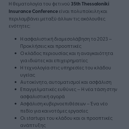
Η θεματολογία του φετινού
35th Thessaloniki
Insurance Conference
είναι πολυποίκιλη και
περιλαμβάνει μεταξύ άλλων τις ακόλουθες
ενότητες:
Η ασφαλιστική διαμεσολάβηση το 2023 –
Προκλήσεις και προοπτικές
Ο κλάδος περιουσίας και η αναγκαιότητα
για ιδιώτες και επιχειρηματίες
Η τεχνολογία στις υπηρεσίες του κλάδου
υγείας
Αυτοκίνητο, αυτοματισμοί και ασφάλιση
Επαγγελματικές ευθύνες – Η νέα τάση στην
ασφαλιστική αγορά
Ασφάλιση κυβερνοεπιθέσεων – Ένα νέο
πεδίο για καινοτόμες εργασίες
Οι startups του κλάδου και οι προοπτικές
ανάπτυξης