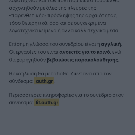
ασχοληθούν με όλες της πλευρές της
«παρενθετικής» πρόσληψης της αρχαιότητας,
τόσο θεωρητικά, όσο και σε συγκεκριμένα
λογοτεχνικά κείμενα ή άλλα καλλιτεχνικά μέσα.
Επίσημη γλώσσα του συνεδρίου είναι η
αγγλική
.
Οι εργασίες του είναι
ανοικτές για το κοινό
, ενώ
θα χορηγηθούν
βεβαιώσεις παρακολούθησης
.
H εκδήλωση θα μεταδοθεί ζωντανά από τον
σύνδεσμο:
auth.gr
.
Περισσότερες πληροφορίες για το συνέδριο στον
σύνδεσμο:
lit.auth.gr
.