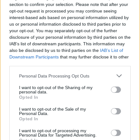
Οκτωβρίου 2026
section to confirm your selection. Please note that after your
30/07/26
|
16:34
opt-out request is processed you may continue seeing
interest-based ads based on personal information utilized by
ENTERPRISE GREECE και
us or personal information disclosed to third parties prior to
ΣΕΠΕΕ ένωσαν δυνάμεις για την
your opt-out. You may separately opt-out of the further
προώθηση των εξαγωγών
disclosure of your personal information by third parties on the
ένδυσης – κλωστοϋφαντουργίας
IAB’s list of downstream participants. This information may
30/07/26
|
13:16
also be disclosed by us to third parties on the
IAB’s List of
Downstream Participants
that may further disclose it to other
Η νέα ευρωπαϊκή έκθεση για την
third parties.
ψηφιακή υγεία ανοίγει τις πύλες
της στο Βερολίνο από τις 26 έως
Personal Data Processing Opt Outs
τις 28 Οκτωβρίου
I want to opt-out of the Sharing of my
29/07/26
|
15:21
personal data.
Opted In
Η ena athletics συνεργάζεται με
το ΣΠΑΡΤΑΘΛΟΝ
I want to opt-out of the Sale of my
Personal Data.
29/07/26
|
12:23
Opted In
I want to opt-out of processing my
Personal Data for Targeted Advertising.