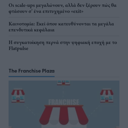
Οι scale-ups μεγαλώνουν, αλλά δεν ξέρουν πώς θα
φτάσουν σ' ένα επιτυχημένο «exit»
Καινοτομία: Εκεί όπου κατευθύνονται τα μεγάλα
επενδυτικά κεφάλαια
Η συγκατοίκηση περνά στην ψηφιακή εποχή με το
Flatpulse
The Franchise Plaza