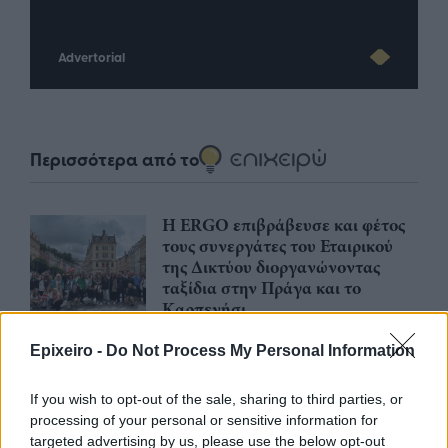
Advertorial
Περισσότερα από το
Η ERGO επιβράβευσε και φέτος
τους συνεργάτες του Εταιρικού
της Δικτύου διοργανώνοντας
ταξίδια στην Πράγα και το
Καρπενήσι
30/07/26
|
16:46
Epixeiro -
Do Not Process My Personal Information
Olympic Yacht Show 2026: Η
«αφρόκρεμα» του ελληνικού
If you wish to opt-out of the sale, sharing to third parties, or
yachting δίνει ραντεβού στο
processing of your personal or sensitive information for
Λαύριο, το τετραήμερο 15-18
targeted advertising by us, please use the below opt-out