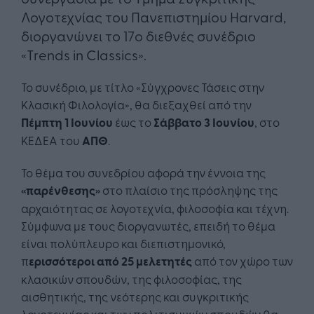
Λογοτεχνίας του Πανεπιστημίου Harvard,
διοργανώνει το 17o διεθνές συνέδριο
«Trends in Classics».
Το συνέδριο, με τίτλο «Σύγχρονες Τάσεις στην
Κλασική Φιλολογία», θα διεξαχθεί από την
Πέμπτη 1 Ιουνίου
έως το
Σάββατο 3 Ιουνίου
, στο
ΚΕΔΕΑ του
ΑΠΘ
.
Το θέμα του συνεδρίου αφορά την έννοια της
«παρένθεσης»
στο πλαίσιο της πρόσληψης της
αρχαιότητας σε λογοτεχνία, φιλοσοφία και τέχνη.
Σύμφωνα με τους διοργανωτές, επειδή το θέμα
είναι πολύπλευρο και διεπιστημονικό,
π
ερισσότεροι από 25 μελετητές
από τον χώρο των
κλασικών σπουδών, της φιλοσοφίας, της
αισθητικής, της νεότερης και συγκριτικής
λογοτεχνίας και των πολιτισμικών σπουδών θα