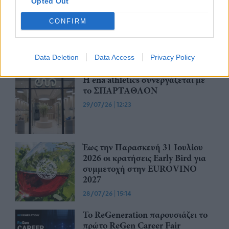
Opted Out
Η νέα ευρωπαϊκή έκθεση για την
ψηφιακή υγεία ανοίγει τις πύλες
CONFIRM
της στο Βερολίνο από τις 26 έως
τις 28 Οκτωβρίου
Data Deletion
Data Access
Privacy Policy
29/07/26
|
15:21
Η ena athletics συνεργάζεται με
το ΣΠΑΡΤΑΘΛΟΝ
29/07/26
|
12:23
Έως την Παρασκευή 31 Ιουλίου
2026 οι κρατήσεις Early Bird για
συμμετοχή στην EUROVINO
2027
28/07/26
|
15:14
Το ReGeneration παρουσιάζει το
πρώτο ReGen Career Fair