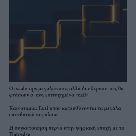
Οι scale-ups μεγαλώνουν, αλλά δεν ξέρουν πώς θα
φτάσουν σ' ένα επιτυχημένο «exit»
Καινοτομία: Εκεί όπου κατευθύνονται τα μεγάλα
επενδυτικά κεφάλαια
Η συγκατοίκηση περνά στην ψηφιακή εποχή με το
Flatpulse