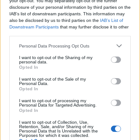
your opt-out. You may separately opt-out of the further
disclosure of your personal information by third parties on the
IAB’s list of downstream participants. This information may
Η ERGO επιβράβευσε και φέτος
also be disclosed by us to third parties on the
IAB’s List of
τους συνεργάτες του Εταιρικού
Downstream Participants
that may further disclose it to other
της Δικτύου διοργανώνοντας
third parties.
ταξίδια στην Πράγα και το
Καρπενήσι
Personal Data Processing Opt Outs
30/07/26
|
16:46
I want to opt-out of the Sharing of my
Olympic Yacht Show 2026: Η
personal data.
«αφρόκρεμα» του ελληνικού
Opted In
yachting δίνει ραντεβού στο
I want to opt-out of the Sale of my
Λαύριο, το τετραήμερο 15-18
Personal Data.
Οκτωβρίου 2026
Opted In
30/07/26
|
16:34
I want to opt-out of processing my
Personal Data for Targeted Advertising.
ENTERPRISE GREECE και
Opted In
ΣΕΠΕΕ ένωσαν δυνάμεις για την
προώθηση των εξαγωγών
I want to opt-out of Collection, Use,
ένδυσης – κλωστοϋφαντουργίας
Retention, Sale, and/or Sharing of my
Personal Data that Is Unrelated with the
30/07/26
|
13:16
Purposes for which it was collected.