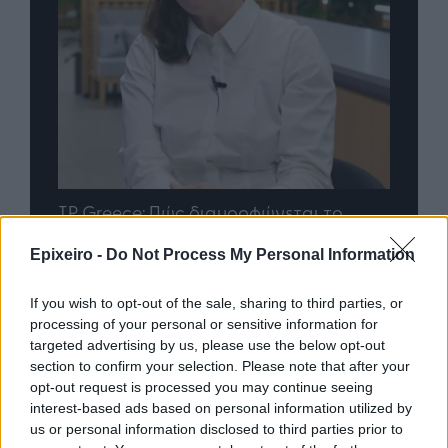
nd.gr
TP Greece: Πώς διαμορφώνεται το
Η ομ
άθε
μέλλον του Insurance στην εποχή του AI
σου 
Epixeiro -
Do Not Process My Personal Information
If you wish to opt-out of the sale, sharing to third parties, or
processing of your personal or sensitive information for
Advertorial
targeted advertising by us, please use the below opt-out
section to confirm your selection. Please note that after your
opt-out request is processed you may continue seeing
interest-based ads based on personal information utilized by
Περισσότερα από το
us or personal information disclosed to third parties prior to