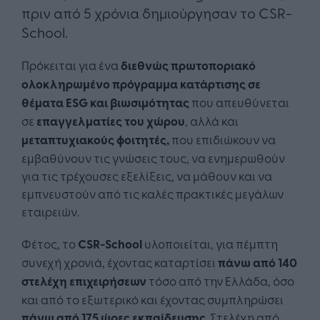
πριν από 5 χρόνια δημιούργησαν το CSR-
School.
Πρόκειται για ένα
διεθνώς πρωτοποριακό
ολοκληρωμένο πρόγραμμα κατάρτισης σε
θέματα ESG και βιωσιμότητας
που απευθύνεται
σε
επαγγελματίες του χώρου
, αλλά και
μεταπτυχιακούς φοιτητές,
που επιδιώκουν να
εμβαθύνουν τις γνώσεις τους, να ενημερωθούν
για τις τρέχουσες εξελίξεις, να μάθουν και να
εμπνευστούν από τις καλές πρακτικές μεγάλων
εταιρειών.
Φέτος, το
CSR-School
υλοποιείται, για πέμπτη
συνεχή χρονιά, έχοντας καταρτίσει
πάνω από 140
στελέχη επιχειρήσεων
τόσο από την Ελλάδα, όσο
και από το εξωτερικό και έχοντας συμπληρώσει
πάνω από 175 ώρες εκπαίδευσης
. Στελέχη από