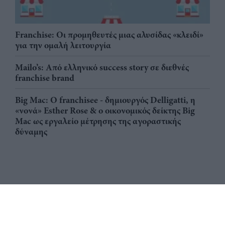
Franchise: Οι προμηθευτές μιας αλυσίδας «κλειδί»
για την ομαλή λειτουργία
Mailo’s: Από ελληνικό success story σε διεθνές
franchise brand
Big Mac: Ο franchisee - δημιουργός Delligatti, η
«νονά» Esther Rose & ο οικονομικός δείκτης Big
Mac ως εργαλείο μέτρησης της αγοραστικής
δύναμης