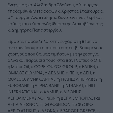
Ενέργειας κα. Αλεξάνδρα Σδούκου, ο Υπουργός
Υποδομών & Μεταφορών κ. Χρήστος Σταϊκούρας,
ο Υπουργός Ανάπτυξης κ. Κωνσταντίνος Σκρέκας,
καθώς και ο Υπουργός Ψηφιακής Διακυβέρνησης
κ. Δημήτρης Παπαστεργίου.
Είμαστε, παράλληλα, στην ευχάριστη θέση να
ανακοινώσουμε τους πρώτους επιβεβαιωμένους
χορηγούς που θα μας τιμήσουν με την χορηγία,
αλλά και παρουσία τους, στα πάνελ όπως ο ΟΤΕ,
η Motor Oil, ο COPELOUZOS GROUP, η ΕΛΠΕΝ, o
ΟΜΙΛΟΣ OLYMPIA, ο ΔΕΔΔΗΕ, η ΠΕΦ, η ΔΕΗ, η
QUALCO, η VNK CAPITAL, η ΤΡΑΠΕΖΑ ΠΕΙΡΑΙΩΣ, η
EUROBANK, η ALPHA BANK, η INTRAKAT, η HILL
INTERNATIONAL, ο ΑΔΜΗΕ, o ΔΙΕΘΝΗΣ
ΑΕΡΟΛΙΜΕΝΑΣ ΑΘΗΝΩΝ, η ΔΕΠΑ ΕΜΠΟΡΙΑΣ και
ΔΕΠΑ ΔΙΕΘΝΩΝ, η IGI POSEIDON, το ΦΥΣΙΚΟ
ΑΕΡΙΟ ΑΤΤΙΚΗΣ, o ΔΕΣΦΑ, η FRAPORT GREECE, η