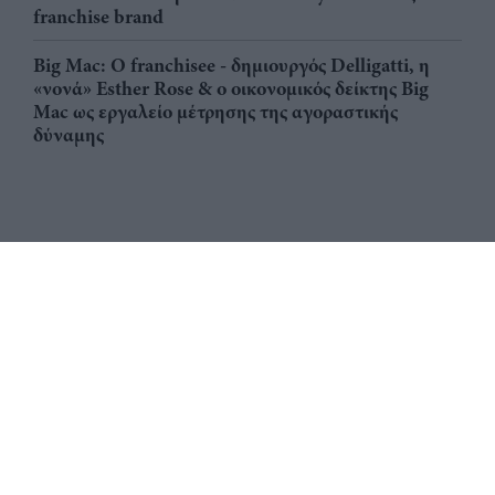
franchise brand
Big Mac: Ο franchisee - δημιουργός Delligatti, η
«νονά» Esther Rose & ο οικονομικός δείκτης Big
Mac ως εργαλείο μέτρησης της αγοραστικής
δύναμης