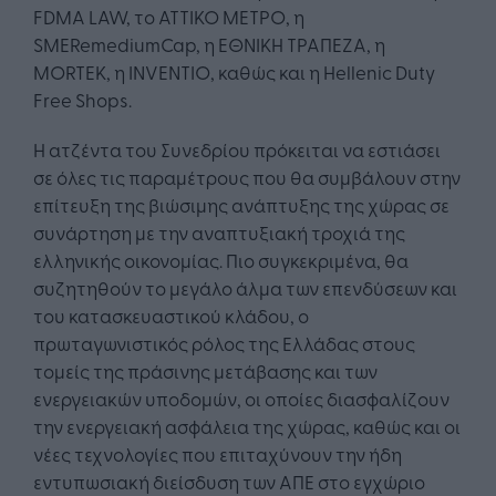
FDMA LAW, το ΑΤΤΙΚΟ ΜΕΤΡΟ, η
SMERemediumCap, η ΕΘΝΙΚΗ ΤΡΑΠΕΖΑ, η
MORTEK, η INVENTIO, καθώς και η Hellenic Duty
Free Shops.
Η ατζέντα του Συνεδρίου πρόκειται να εστιάσει
σε όλες τις παραμέτρους που θα συμβάλουν στην
επίτευξη της βιώσιμης ανάπτυξης της χώρας σε
συνάρτηση με την αναπτυξιακή τροχιά της
ελληνικής οικονομίας. Πιο συγκεκριμένα, θα
συζητηθούν το μεγάλο άλμα των επενδύσεων και
του κατασκευαστικού κλάδου, ο
πρωταγωνιστικός ρόλος της Ελλάδας στους
τομείς της πράσινης μετάβασης και των
ενεργειακών υποδομών, οι οποίες διασφαλίζουν
την ενεργειακή ασφάλεια της χώρας, καθώς και οι
νέες τεχνολογίες που επιταχύνουν την ήδη
εντυπωσιακή διείσδυση των ΑΠΕ στο εγχώριο