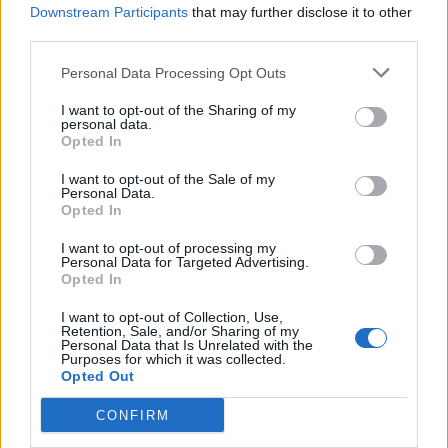
Downstream Participants
that may further disclose it to other
third parties.
nd.gr
TP Greece: Πώς διαμορφώνεται το
Η ομ
Personal Data Processing Opt Outs
άθε
μέλλον του Insurance στην εποχή του AI
σου 
I want to opt-out of the Sharing of my
personal data.
Opted In
I want to opt-out of the Sale of my
Advertorial
Personal Data.
Opted In
I want to opt-out of processing my
Personal Data for Targeted Advertising.
Opted In
Περισσότερα από το
I want to opt-out of Collection, Use,
Retention, Sale, and/or Sharing of my
Personal Data that Is Unrelated with the
Η ERGO επιβράβευσε και φέτος
Purposes for which it was collected.
τους συνεργάτες του Εταιρικού
Opted Out
της Δικτύου διοργανώνοντας
CONFIRM
ταξίδια στην Πράγα και το
Καρπενήσι