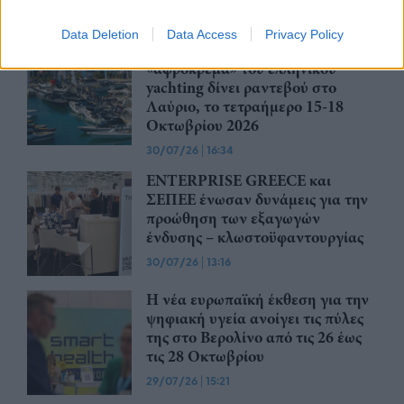
30/07/26
|
16:46
Data Deletion
Data Access
Privacy Policy
Olympic Yacht Show 2026: Η
«αφρόκρεμα» του ελληνικού
yachting δίνει ραντεβού στο
Λαύριο, το τετραήμερο 15-18
Οκτωβρίου 2026
30/07/26
|
16:34
ENTERPRISE GREECE και
ΣΕΠΕΕ ένωσαν δυνάμεις για την
προώθηση των εξαγωγών
ένδυσης – κλωστοϋφαντουργίας
30/07/26
|
13:16
Η νέα ευρωπαϊκή έκθεση για την
ψηφιακή υγεία ανοίγει τις πύλες
της στο Βερολίνο από τις 26 έως
τις 28 Οκτωβρίου
29/07/26
|
15:21