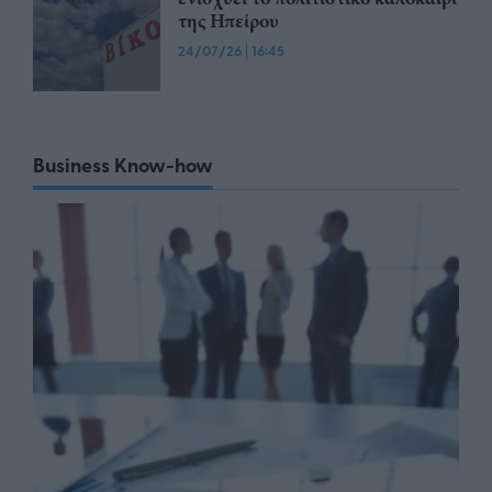
της Ηπείρου
24/07/26
|
16:45
Business Know-how