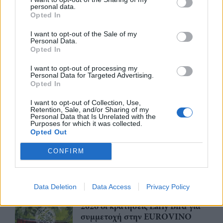
personal data.
ΣΕΠΕΕ ένωσαν δυνάμεις για την
Opted In
προώθηση των εξαγωγών
ένδυσης – κλωστοϋφαντουργίας
I want to opt-out of the Sale of my
Personal Data.
30/07/26
|
13:16
Opted In
Η νέα ευρωπαϊκή έκθεση για την
I want to opt-out of processing my
ψηφιακή υγεία ανοίγει τις πύλες
Personal Data for Targeted Advertising.
της στο Βερολίνο από τις 26 έως
Opted In
τις 28 Οκτωβρίου
I want to opt-out of Collection, Use,
29/07/26
|
15:21
Retention, Sale, and/or Sharing of my
Personal Data that Is Unrelated with the
Purposes for which it was collected.
Η ena athletics συνεργάζεται με
Opted Out
το ΣΠΑΡΤΑΘΛΟΝ
CONFIRM
29/07/26
|
12:23
Data Deletion
Data Access
Privacy Policy
Έως την Παρασκευή 31 Ιουλίου
2026 οι κρατήσεις Early Bird για
συμμετοχή στην EUROVINO