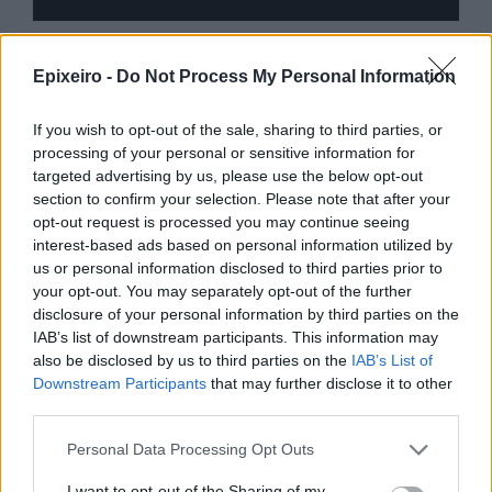
Epixeiro -
Do Not Process My Personal Information
Περισσότερα από το
If you wish to opt-out of the sale, sharing to third parties, or
processing of your personal or sensitive information for
Η ERGO επιβράβευσε και φέτος
targeted advertising by us, please use the below opt-out
τους συνεργάτες του Εταιρικού
section to confirm your selection. Please note that after your
της Δικτύου διοργανώνοντας
opt-out request is processed you may continue seeing
ταξίδια στην Πράγα και το
interest-based ads based on personal information utilized by
Καρπενήσι
us or personal information disclosed to third parties prior to
your opt-out. You may separately opt-out of the further
30/07/26
|
16:46
disclosure of your personal information by third parties on the
Olympic Yacht Show 2026: Η
IAB’s list of downstream participants. This information may
«αφρόκρεμα» του ελληνικού
also be disclosed by us to third parties on the
IAB’s List of
yachting δίνει ραντεβού στο
Downstream Participants
that may further disclose it to other
Λαύριο, το τετραήμερο 15-18
third parties.
Οκτωβρίου 2026
Personal Data Processing Opt Outs
30/07/26
|
16:34
ENTERPRISE GREECE και
I want to opt-out of the Sharing of my