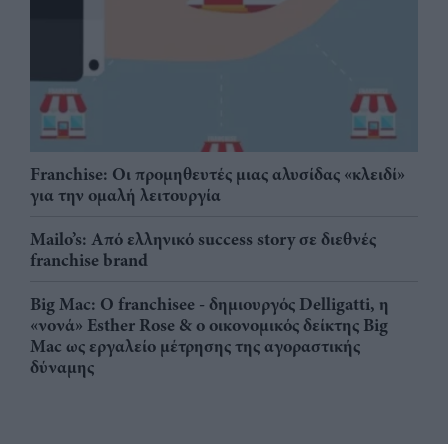
Franchise: Οι προμηθευτές μιας αλυσίδας «κλειδί»
για την ομαλή λειτουργία
Mailo’s: Από ελληνικό success story σε διεθνές
franchise brand
Big Mac: Ο franchisee - δημιουργός Delligatti, η
«νονά» Esther Rose & ο οικονομικός δείκτης Big
Mac ως εργαλείο μέτρησης της αγοραστικής
δύναμης