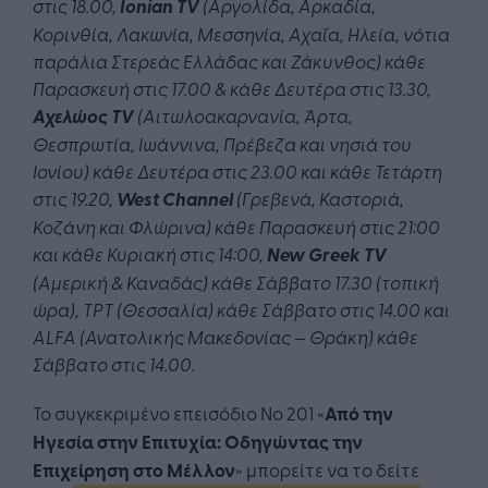
στις 18.00,
Ionian TV
(Αργολίδα, Αρκαδία,
Κορινθία, Λακωνία, Μεσσηνία, Αχαΐα, Ηλεία, νότια
παράλια Στερεάς Ελλάδας και Ζάκυνθος) κάθε
Παρασκευή στις 17.00 & κάθε Δευτέρα στις 13.30,
Αχελώος TV
(Αιτωλοακαρνανία, Άρτα,
Θεσπρωτία, Ιωάννινα, Πρέβεζα και νησιά του
Ιονίου) κάθε Δευτέρα στις 23.00 και κάθε Τετάρτη
στις 19.20,
West Channel
(Γρεβενά, Καστοριά,
Κοζάνη και Φλώρινα) κάθε Παρασκευή στις 21:00
και κάθε Κυριακή στις 14:00,
New Greek TV
(Αμερική & Καναδάς) κάθε Σάββατο 17.30 (τοπική
ώρα), ΤΡΤ (Θεσσαλία) κάθε Σάββατο στις 14.00 και
ALFA
(
Ανατολικής Μακεδονίας
–
Θράκη
) κάθε
Σάββατο στις 14.00.
Το συγκεκριμένο επεισόδιο Νο 201 «
Από την
Ηγεσία στην Επιτυχία: Οδηγώντας την
Επιχείρηση στο Μέλλον
» μπορείτε να το δείτε