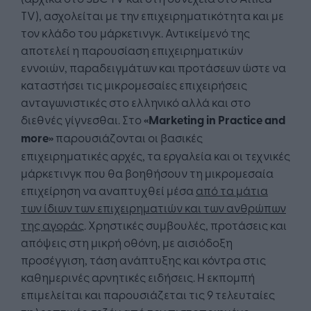
TV), ασχολείται με την επιχειρηματικότητα και με
τον κλάδο του μάρκετινγκ. Αντικείμενό της
αποτελεί η παρουσίαση επιχειρηματικών
εννοιών, παραδειγμάτων και προτάσεων ώστε να
καταστήσει τις μικρομεσαίες επιχειρήσεις
ανταγωνιστικές στο ελληνικό αλλά και στο
διεθνές γίγνεσθαι. Στο
«Marketing in Practice and
more»
παρουσιάζονται οι βασικές
επιχειρηματικές αρχές, τα εργαλεία και οι τεχνικές
μάρκετινγκ που θα βοηθήσουν τη μικρομεσαία
επιχείρηση να αναπτυχθεί μέσα
από τα μάτια
των ίδιων των επιχειρηματιών και των ανθρώπων
της αγοράς
. Χρηστικές συμβουλές, προτάσεις και
απόψεις στη μικρή οθόνη, με αισιόδοξη
προσέγγιση, τάση ανάπτυξης και κόντρα στις
καθημερινές αρνητικές ειδήσεις. Η εκπομπή
επιμελείται και παρουσιάζεται τις 9 τελευταίες