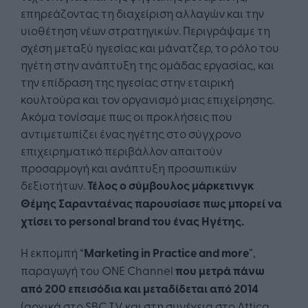
επηρεάζοντας τη διαχείριση αλλαγών και την
υιοθέτηση νέων στρατηγικών. Περιγράψαμε τη
σχέση μεταξύ ηγεσίας και μάνατζερ, το ρόλο του
ηγέτη στην ανάπτυξη της ομάδας εργασίας, και
την επίδραση της ηγεσίας στην εταιρική
κουλτούρα και τον οργανισμό μιας επιχείρησης.
Ακόμα τονίσαμε πως οι προκλήσεις που
αντιμετωπίζει ένας ηγέτης στο σύγχρονο
επιχειρηματικό περιβάλλον απαιτούν
προσαρμογή και ανάπτυξη προσωπικών
δεξιοτήτων.
Τέλος ο σύμβουλος μάρκετινγκ
Θέμης Σαρανταένας παρουσίασε πως μπορεί να
χτίσει το personal brand του ένας Ηγέτης.
Η εκπομπή “
Marketing in Practice and more
”,
παραγωγή του ONE Channel
που μετρά πάνω
από 200 επεισόδια και μεταδίδεται από 2014
(αρχικά στο SBC TV και στη συνέχεια στο Attica