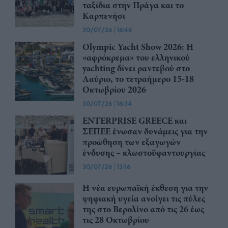
ταξίδια στην Πράγα και το
Καρπενήσι
30/07/26
|
16:46
Olympic Yacht Show 2026: Η
«αφρόκρεμα» του ελληνικού
yachting δίνει ραντεβού στο
Λαύριο, το τετραήμερο 15-18
Οκτωβρίου 2026
30/07/26
|
16:34
ENTERPRISE GREECE και
ΣΕΠΕΕ ένωσαν δυνάμεις για την
προώθηση των εξαγωγών
ένδυσης – κλωστοϋφαντουργίας
30/07/26
|
13:16
Η νέα ευρωπαϊκή έκθεση για την
ψηφιακή υγεία ανοίγει τις πύλες
της στο Βερολίνο από τις 26 έως
τις 28 Οκτωβρίου