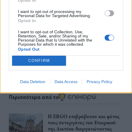
Opted In
I want to opt-out of processing my
Personal Data for Targeted Advertising.
Opted In
nd.gr
TP Greece: Πώς διαμορφώνεται το
Η ομ
I want to opt-out of Collection, Use,
Retention, Sale, and/or Sharing of my
άθε
μέλλον του Insurance στην εποχή του AI
σου 
Personal Data that Is Unrelated with the
Purposes for which it was collected.
Opted Out
CONFIRM
Advertorial
Data Deletion
Data Access
Privacy Policy
Περισσότερα από το
Η ERGO επιβράβευσε και φέτος
τους συνεργάτες του Εταιρικού
της Δικτύου διοργανώνοντας