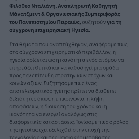
Φιλόθεο Νταλιάνη, Αναπληρωτή Καθηγητή
Μάνατζμεντ & Οργανωσιακής Συμπεριφοράς
του Πανεπιστημίου Πειραιώς,
συζητούν
για τη
σύγχρονη επιχειρησιακή Ηγεσία.
Στα θέματα που αναπτύχθηκαν, αναφέραμε πως
στο σύγχρονο επιχειρηματικό περιβάλλον, η
ηγεσία ορίζεται ως η ικανότητα ενός ατόμου να
επηρεάζει θετικά και να καθοδηγεί μια ομάδα
προς την επίτευξη στρατηγικών στόχων και
κοινών αξιών. Συζητήσαμε πως ένας
αποτελεσματικός ηγέτης πρέπει να διαθέτει
δεξιότητες όπως η επικοινωνία, η λήψη
αποφάσεων, η διοίκηση του χρόνου και η
ικανότητα να ενεργεί αναλόγως στις
διαφορετικές καταστάσεις. Τονίσαμε πως ο ρόλος
της ηγεσίας έχει εξελιχθεί στην εποχή της
τεχνολογίας και της ψηφιακής μετάβασης,