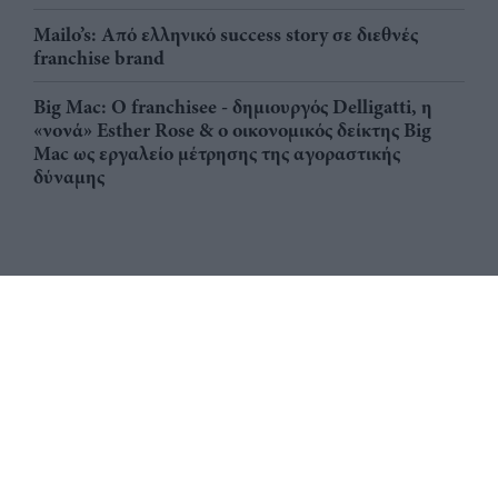
Mailo’s: Από ελληνικό success story σε διεθνές
franchise brand
Big Mac: Ο franchisee - δημιουργός Delligatti, η
«νονά» Esther Rose & ο οικονομικός δείκτης Big
Mac ως εργαλείο μέτρησης της αγοραστικής
δύναμης