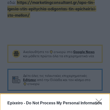
εδώ:
https://marketingconsultant.gr/apo-tin-
igesia-stin-epitychia-odigontas-tin-epicheirisi-
sto-mellon/
Google News
Ακολουθήστε το
στο
και μάθετε πρώτοι όλα τα επιχειρηματικά νέα
Δείτε όλες τις τελευταίες επιχειρηματικές
Ειδήσεις
από την Ελλάδα και τον κόσμο στο
Epixeiro -
Do Not Process My Personal Information