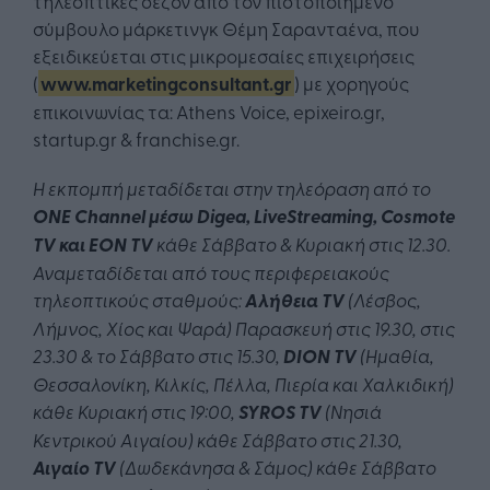
τηλεοπτικές σεζόν από τον πιστοποιημένο
σύμβουλο μάρκετινγκ Θέμη Σαρανταένα, που
εξειδικεύεται στις μικρομεσαίες επιχειρήσεις
(
www.marketingconsultant.gr
) με χορηγούς
επικοινωνίας τα: Athens Voice, epixeiro.gr,
startup.gr & franchise.gr.
Η εκπομπή μεταδίδεται στην τηλεόραση από το
ΟΝΕ
Channel
μέσω Digea, LiveStreaming,
Cosmote
TV
και ΕΟΝ
TV
κάθε Σάββατο & Κυριακή στις 12.30.
Αναμεταδίδεται από τους περιφερειακούς
τηλεοπτικούς σταθμούς:
Αλήθεια TV
(Λέσβος,
Λήμνος, Χίος και Ψαρά) Παρασκευή στις 19.30, στις
23.30 & το Σάββατο στις 15.30,
DION TV
(Ημαθία,
Θεσσαλονίκη, Κιλκίς, Πέλλα, Πιερία και Χαλκιδική)
κάθε Κυριακή στις 19:00,
SYROS TV
(Νησιά
Κεντρικού Αιγαίου) κάθε Σάββατο στις 21.30,
Αιγαίo TV
(Δωδεκάνησα & Σάμος) κάθε Σάββατο