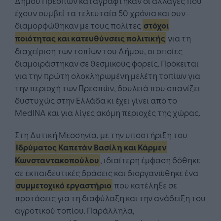
Δήμου Πρεσπών καταγράφτηκαν οι αλλαγές που
έχουν συμβεί τα τελευταία 50 χρόνια και συν-
διαμορφώθηκαν με τους πολίτες
στόχοι
ποιότητας και κατευθύνσεις πολιτικής
για τη
διαχείριση των τοπίων του Δήμου, οι οποίες
διαμοιράστηκαν σε θεσμικούς φορείς. Πρόκειται
για την πρώτη ολοκληρωμένη μελέτη τοπίων για
την περιοχή των Πρεσπών, δουλειά που σπανίζει
δυστυχώς στην Ελλάδα κι έχει γίνει από το
MedINA και για λίγες ακόμη περιοχές της χώρας.
Στη Δυτική Μεσσηνία, με την υποστήριξη του
Ιδρύματος Καπετάν Βασίλη και Κάρμεν
Κωνσταντακοπούλου
, ιδιαίτερη έμφαση δόθηκε
σε εκπαιδευτικές δράσεις και διοργανώθηκε ένα
συμμετοχικό εργαστήριο
που κατέληξε σε
προτάσεις για τη διαφύλαξη και την ανάδειξη του
αγροτικού τοπίου. Παράλληλα,