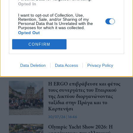
άθε
μέλλον του Insurance στην εποχή του AI
σου 
Opted In
I want to opt-out of Collection, Use,
Retention, Sale, and/or Sharing of my
Personal Data that Is Unrelated with the
Purposes for which it was collected.
Opted Out
Advertorial
CONFIRM
Περισσότερα από το
Data Deletion
Data Access
Privacy Policy
Η ERGO επιβράβευσε και φέτος
τους συνεργάτες του Εταιρικού
της Δικτύου διοργανώνοντας
ταξίδια στην Πράγα και το
Καρπενήσι
30/07/26
|
16:46
Olympic Yacht Show 2026: Η