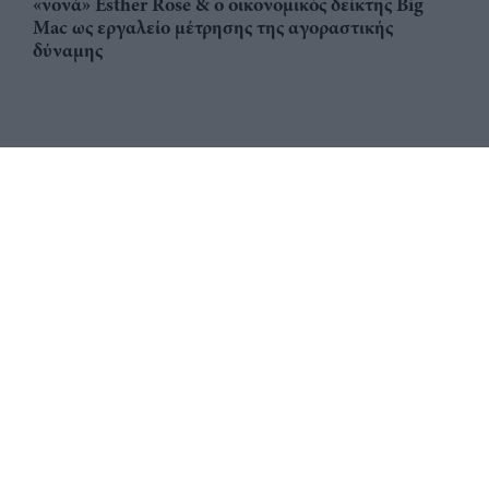
«νονά» Esther Rose & ο οικονομικός δείκτης Big
Mac ως εργαλείο μέτρησης της αγοραστικής
δύναμης
Αριθμός Πιστοποίησης