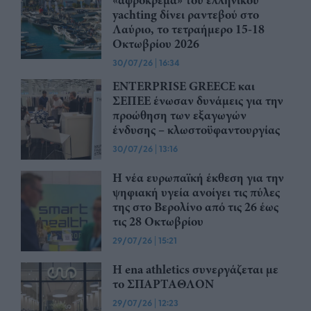
«αφρόκρεμα» του ελληνικού
yachting δίνει ραντεβού στο
Λαύριο, το τετραήμερο 15-18
Οκτωβρίου 2026
30/07/26
|
16:34
ENTERPRISE GREECE και
ΣΕΠΕΕ ένωσαν δυνάμεις για την
προώθηση των εξαγωγών
ένδυσης – κλωστοϋφαντουργίας
30/07/26
|
13:16
Η νέα ευρωπαϊκή έκθεση για την
ψηφιακή υγεία ανοίγει τις πύλες
της στο Βερολίνο από τις 26 έως
τις 28 Οκτωβρίου
29/07/26
|
15:21
Η ena athletics συνεργάζεται με
το ΣΠΑΡΤΑΘΛΟΝ
29/07/26
|
12:23