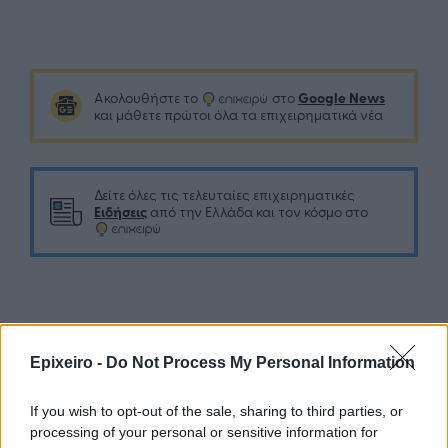
Google News
Ακολουθήστε το
στο
και μάθετε πρώτοι όλα τα επιχειρηματικά νέα
Δείτε όλες τις τελευταίες επιχειρηματικές
Ειδήσεις
από την Ελλάδα και τον κόσμο στο
Σχολιάστε
Epixeiro -
Do Not Process My Personal Information
... σχόλια
| Κάνε click για να σχολιάσεις
If you wish to opt-out of the sale, sharing to third parties, or
processing of your personal or sensitive information for