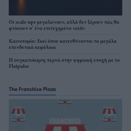
Οι scale-ups μεγαλώνουν, αλλά δεν ξέρουν πώς θα
φτάσουν σ' ένα επιτυχημένο «exit»
Καινοτομία: Εκεί όπου κατευθύνονται τα μεγάλα
επενδυτικά κεφάλαια
Η συγκατοίκηση περνά στην ψηφιακή εποχή με το
Flatpulse
The Franchise Plaza