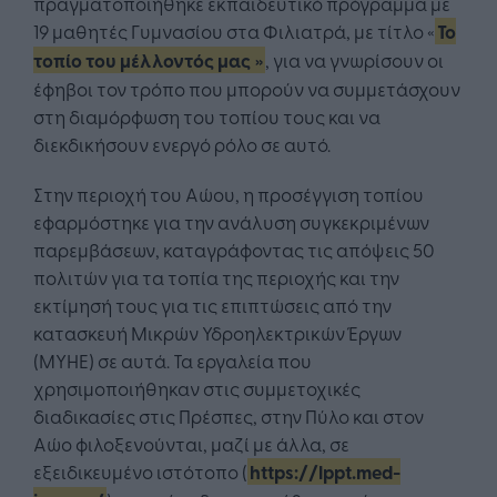
πραγματοποιήθηκε εκπαιδευτικό πρόγραμμα με
19 μαθητές Γυμνασίου στα Φιλιατρά, με τίτλο «
Το
τοπίο του μέλλοντός μας
»
, για να γνωρίσουν οι
έφηβοι τον τρόπο που μπορούν να συμμετάσχουν
στη διαμόρφωση του τοπίου τους και να
διεκδικήσουν ενεργό ρόλο σε αυτό.
Στην περιοχή του Αώου, η προσέγγιση τοπίου
εφαρμόστηκε για την ανάλυση συγκεκριμένων
παρεμβάσεων, καταγράφοντας τις απόψεις 50
πολιτών για τα τοπία της περιοχής και την
εκτίμησή τους για τις επιπτώσεις από την
κατασκευή Μικρών Υδροηλεκτρικών Έργων
(ΜΥΗΕ) σε αυτά. Τα εργαλεία που
χρησιμοποιήθηκαν στις συμμετοχικές
διαδικασίες στις Πρέσπες, στην Πύλο και στον
Αώο φιλοξενούνται, μαζί με άλλα, σε
εξειδικευμένο ιστότοπο (
https://lppt.med-