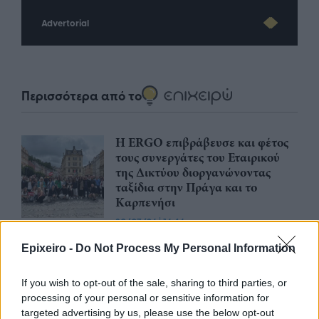
Advertorial
Περισσότερα από το
Η ERGO επιβράβευσε και φέτος
τους συνεργάτες του Εταιρικού
της Δικτύου διοργανώνοντας
ταξίδια στην Πράγα και το
Καρπενήσι
30/07/26
|
16:46
Olympic Yacht Show 2026: Η
Epixeiro -
Do Not Process My Personal Information
«αφρόκρεμα» του ελληνικού
yachting δίνει ραντεβού στο
If you wish to opt-out of the sale, sharing to third parties, or
Λαύριο, το τετραήμερο 15-18
processing of your personal or sensitive information for
Οκτωβρίου 2026
targeted advertising by us, please use the below opt-out