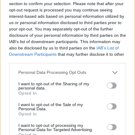
30/07/26
|
16:34
section to confirm your selection. Please note that after your
opt-out request is processed you may continue seeing
ENTERPRISE GREECE και
interest-based ads based on personal information utilized by
ΣΕΠΕΕ ένωσαν δυνάμεις για την
us or personal information disclosed to third parties prior to
προώθηση των εξαγωγών
your opt-out. You may separately opt-out of the further
ένδυσης – κλωστοϋφαντουργίας
disclosure of your personal information by third parties on the
30/07/26
|
13:16
IAB’s list of downstream participants. This information may
also be disclosed by us to third parties on the
IAB’s List of
Η νέα ευρωπαϊκή έκθεση για την
Downstream Participants
that may further disclose it to other
ψηφιακή υγεία ανοίγει τις πύλες
third parties.
της στο Βερολίνο από τις 26 έως
τις 28 Οκτωβρίου
Personal Data Processing Opt Outs
29/07/26
|
15:21
I want to opt-out of the Sharing of my
personal data.
Η ena athletics συνεργάζεται με
Opted In
το ΣΠΑΡΤΑΘΛΟΝ
I want to opt-out of the Sale of my
29/07/26
|
12:23
Personal Data.
Opted In
I want to opt-out of processing my
Personal Data for Targeted Advertising.
Έως την Παρασκευή 31 Ιουλίου
Opted In