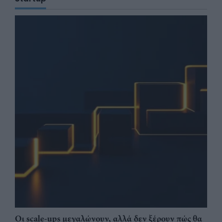
Οι scale-ups μεγαλώνουν, αλλά δεν ξέρουν πώς θα