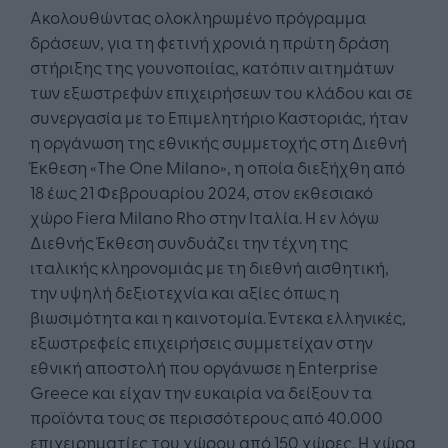
Ακολουθώντας ολοκληρωμένο πρόγραμμα
δράσεων, για τη φετινή χρονιά η πρώτη δράση
στήριξης της γουνοποιίας, κατόπιν αιτημάτων
των εξωστρεφών επιχειρήσεων του κλάδου και σε
συνεργασία με το Επιμελητήριο Καστοριάς, ήταν
η οργάνωση της εθνικής συμμετοχής στη Διεθνή
Έκθεση «The One Milano», η οποία διεξήχθη από
18 έως 21 Φεβρουαρίου 2024, στον εκθεσιακό
χώρο Fiera Milano Rho στην Ιταλία. Η εν λόγω
Διεθνής Έκθεση συνδυάζει την τέχνη της
ιταλικής κληρονομιάς με τη διεθνή αισθητική,
την υψηλή δεξιοτεχνία και αξίες όπως η
βιωσιμότητα και η καινοτομία. Έντεκα ελληνικές,
εξωστρεφείς επιχειρήσεις συμμετείχαν στην
εθνική αποστολή που οργάνωσε η Enterprise
Greece και είχαν την ευκαιρία να δείξουν τα
προϊόντα τους σε περισσότερους από 40.000
επιχειρηματίες του χώρου από 150 χώρες. Η χώρα