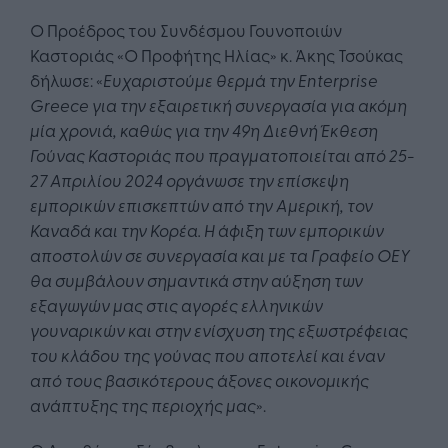
Ο Προέδρος του Συνδέσμου Γουνοποιών
Καστοριάς «Ο Προφήτης Ηλίας» κ. Άκης Τσούκας
δήλωσε: «
Ευχαριστούμε θερμά την
Enterprise
Greece
για την εξαιρετική συνεργασία για ακόμη
μία χρονιά, καθώς για την 49η Διεθνή Έκθεση
Γούνας Καστοριάς που πραγματοποιείται από 25-
27 Απριλίου 2024 οργάνωσε την επίσκεψη
εμπορικών επισκεπτών από την Αμερική, τον
Καναδά και την Κορέα. Η άφιξη των εμπορικών
αποστολών σε συνεργασία και με τα Γραφείο ΟΕΥ
θα συμβάλουν σημαντικά στην αύξηση των
εξαγωγών μας στις αγορές ελληνικών
γουναρικών και στην ενίσχυση της εξωστρέφειας
του κλάδου της γούνας που αποτελεί και έναν
από τους βασικότερους άξονες οικονομικής
ανάπτυξης της περιοχής μας
».