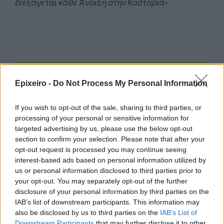
διεξάγεται κάθε Άνοιξη στην Καστοριά
».
Google News
Ακολουθήστε το
στο
Epixeiro -
Do Not Process My Personal Information
και μάθετε πρώτοι όλα τα επιχειρηματικά νέα
If you wish to opt-out of the sale, sharing to third parties, or
processing of your personal or sensitive information for
Δείτε όλες τις τελευταίες επιχειρηματικές
targeted advertising by us, please use the below opt-out
Ειδήσεις
από την Ελλάδα και τον κόσμο στο
section to confirm your selection. Please note that after your
opt-out request is processed you may continue seeing
interest-based ads based on personal information utilized by
us or personal information disclosed to third parties prior to
your opt-out. You may separately opt-out of the further
disclosure of your personal information by third parties on the
Σχολιάστε
IAB’s list of downstream participants. This information may
also be disclosed by us to third parties on the
IAB’s List of
Downstream Participants
that may further disclose it to other