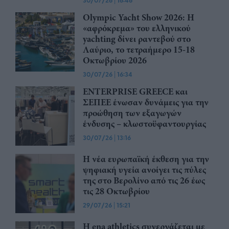
30/07/26
16:46
Olympic Yacht Show 2026: Η
«αφρόκρεμα» του ελληνικού
yachting δίνει ραντεβού στο
Λαύριο, το τετραήμερο 15-18
Οκτωβρίου 2026
30/07/26
|
16:34
ENTERPRISE GREECE και
ΣΕΠΕΕ ένωσαν δυνάμεις για την
προώθηση των εξαγωγών
ένδυσης – κλωστοϋφαντουργίας
30/07/26
|
13:16
Η νέα ευρωπαϊκή έκθεση για την
ψηφιακή υγεία ανοίγει τις πύλες
της στο Βερολίνο από τις 26 έως
τις 28 Οκτωβρίου
29/07/26
|
15:21
Η ena athletics συνεργάζεται με