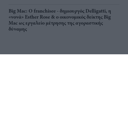
Big Mac: Ο franchisee - δημιουργός Delligatti, η
«νονά» Esther Rose & ο οικονομικός δείκτης Big
Mac ως εργαλείο μέτρησης της αγοραστικής
δύναμης