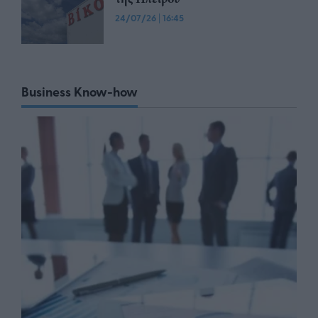
24/07/26
|
16:45
Business Know-how