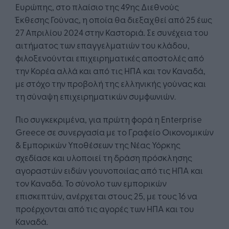
Ευρώπης, στο πλαίσιο της 49ης Διεθνούς
Έκθεσης Γούνας, η οποία θα διεξαχθεί από 25 έως
27 Απριλίου 2024 στην Καστοριά. Σε συνέχεια του
αιτήματος των επαγγελματιών του κλάδου,
φιλοξενούνται επιχειρηματικές αποστολές από
την Κορέα αλλά και από τις ΗΠΑ και τον Καναδά,
με στόχο την προβολή της ελληνικής γούνας και
τη σύναψη επιχειρηματικών συμφωνιών.
Πιο συγκεκριμένα, για πρώτη φορά η Enterprise
Greece σε συνεργασία με το Γραφείο Οικονομικών
& Εμπορικών Υποθέσεων της Νέας Υόρκης
σχεδίασε και υλοποιεί τη δράση πρόσκλησης
αγοραστών ειδών γουνοποιίας από τις ΗΠΑ και
τον Καναδά. Το σύνολο των εμπορικών
επισκεπτών, ανέρχεται στους 25, με τους 16 να
προέρχονται από τις αγορές των ΗΠΑ και του
Καναδά.