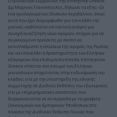
Ο Διευθύνων Σύμβουλος της Enterprise Greece,
Δρ. Μαρίνος Γιαννόπουλος, δήλωσε τα εξής: «
Σε
ένα ομολογουμένως δύσκολο περιβάλλον, όπως
αυτό που έχει διαμορφωθεί για τον κλάδο της
γούνας, καθίσταται επιτακτική ανάγκη για
συνεχή αναζήτηση νέων αγορών-στόχων για τα
συγκεκριμένα προϊόντα, με σκοπό να
αντισταθμιστεί η απώλεια της αγοράς της Ρωσίας
και να επανέλθει η δραστηριότητα των Ελλήνων
εξαγωγέων στα επιθυμητά επίπεδα. Η
Enterprise
Greece
στέκεται στο πλευρό των Ελλήνων
γουνοποιών στοχεύοντας στην ενδυνάμωση του
κλάδου, είτε με την υποστήριξη της εθνικής
συμμετοχής σε Διεθνείς Εκθέσεις του εξωτερικού,
είτε με επιχειρηματικές αποστολές που
διοργανώνονται σε συνεργασία με τα γραφεία
Οικονομικών και Εμπορικών Υποθέσεων στο
πλαίσιο της Διεθνούς Έκθεσης Γούνας που