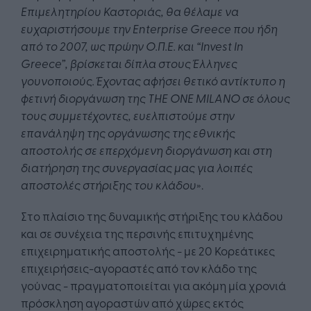
Επιμελητηρίου Καστοριάς, θα θέλαμε να
ευχαριστήσουμε την
Enterprise
Greece
που ήδη
από το 2007, ως πρώην Ο.Π.Ε. και “
Invest
In
Greece
”, βρίσκεται δίπλα στους Έλληνες
γουνοποιούς. Έχοντας αφήσει θετικό αντίκτυπο η
φετινή διοργάνωση της
THE
ONE
MILANO
σε όλους
τους συμμετέχοντες, ευελπιστούμε στην
επανάληψη της οργάνωσης της εθνικής
αποστολής σε επερχόμενη διοργάνωση και στη
διατήρηση της συνεργασίας μας για λοιπές
αποστολές στήριξης του κλάδου
».
Στο πλαίσιο της δυναμικής στήριξης του κλάδου
και σε συνέχεια της περσινής επιτυχημένης
επιχειρηματικής αποστολής - με 20 Κορεάτικες
επιχειρήσεις-αγοραστές από τον κλάδο της
γούνας - πραγματοποιείται για ακόμη μία χρονιά
πρόσκληση αγοραστών από χώρες εκτός