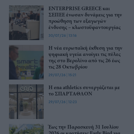
ENTERPRISE GREECE και
ΣΕΠΕΕ ένωσαν δυνάμεις για την
προώθηση των εξαγωγών
ένδυσης – κλωστοϋφαντουργίας
30/07/26
|
13:16
Η νέα ευρωπαϊκή έκθεση για την
ψηφιακή υγεία ανοίγει τις πύλες
της στο Βερολίνο από τις 26 έως
τις 28 Οκτωβρίου
29/07/26
|
15:21
Η ena athletics συνεργάζεται με
το ΣΠΑΡΤΑΘΛΟΝ
29/07/26
|
12:23
Έως την Παρασκευή 31 Ιουλίου
2026 οι κρατήσεις Early Bird για