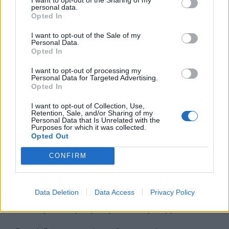
εικονικής πραγματικότητας.
personal data.
Opted In
Όλα αυτά βέβαια αφού γίνει πρώτα από τα
I want to opt-out of the Sale of my
Personal Data.
δίκτυα το επόμενο βήμα που είναι το 5G SA
Opted In
(Stand Alone).
I want to opt-out of processing my
Personal Data for Targeted Advertising.
Ωστόσο, η πορεία προς την αξιοποίηση του
Opted In
πλήρους δυναμικού αυτής της αγοράς δεν
έρχεται χωρίς προκλήσεις. Ζητήματα όπως η
I want to opt-out of Collection, Use,
Retention, Sale, and/or Sharing of my
προστασία της ιδιωτικότητας των δεδομένων, η
Personal Data that Is Unrelated with the
Purposes for which it was collected.
κυβερνοασφάλεια και το ψηφιακό χάσμα αλλά και
Opted Out
το killer application που όλοι αναζητούν ως «ιερό
δισκοπότηρο», παραμένουν πιεστικές ανησυχίες
CONFIRM
τις οποίες οι επιχειρήσεις, η Πολιτεία και κάθε
εμπλεκόμενος πρέπει να αντιμετωπίσουν,
Data Deletion
Data Access
Privacy Policy
προκειμένου να διασφαλίσουν ότι τα οφέλη του
mobility είναι προσβάσιμα και ασφαλή για όλους.