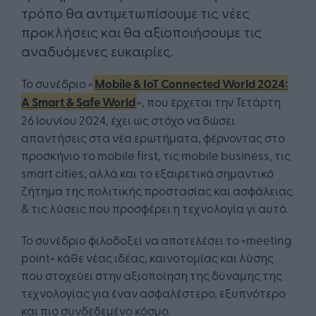
τρόπο θα αντιμετωπίσουμε τις νέες
προκλήσεις και θα αξιοποιήσουμε τις
αναδυόμενες ευκαιρίες.
Το συνέδριο «
Mobile & IoT Connected World 2024:
Α Smart & Safe World
», που έρχεται την Τετάρτη
26 Ιουνίου 2024, έχει ως στόχο να δώσει
απαντήσεις στα νέα ερωτήματα, φέρνοντας στο
προσκήνιο το mobile first, τις mobile business, τις
smart cities, αλλά και το εξαιρετικά σημαντικό
ζήτημα της πολιτικής προστασίας και ασφάλειας
& τις λύσεις που προσφέρει η τεχνολογία γι αυτό.
Το συνέδριο φιλοδοξεί να αποτελέσει το «meeting
point» κάθε νέας ιδέας, καινοτομίας και λύσης
που στοχεύει στην αξιοποίηση της δύναμης της
τεχνολογίας για έναν ασφαλέστερο, εξυπνότερο
και πιο συνδεδεμένο κόσμο.