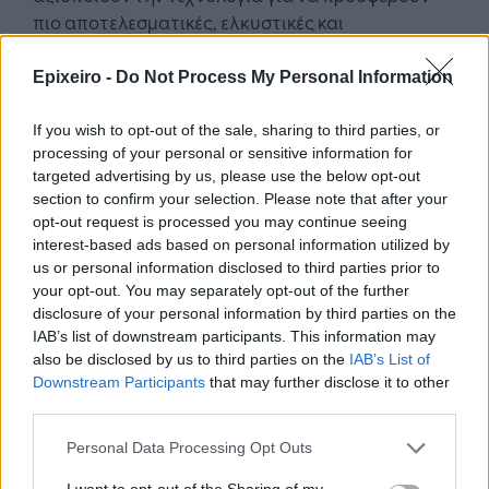
πιο αποτελεσματικές, ελκυστικές και
εξατομικευμένες εμπειρίες για τους πελάτες
τους, όπως πληρωμές μέσω κινητών και
Epixeiro -
Do Not Process My Personal Information
ηλεκτρονικές αγορές. Είναι φανερό πως το
επιχειρηματικό τοπίο γύρω από το mobility και τις
If you wish to opt-out of the sale, sharing to third parties, or
processing of your personal or sensitive information for
λύσεις mobile first, προσφέρουν ευκαιρίες για
targeted advertising by us, please use the below opt-out
ανάπτυξη και μετασχηματισμό.
section to confirm your selection. Please note that after your
opt-out request is processed you may continue seeing
Το μέλλον του mobile business φαίνεται ακόμη πιο
interest-based ads based on personal information utilized by
ελπιδοφόρο, με τις εξελίξεις γύρω από το 5G
us or personal information disclosed to third parties prior to
αλλά και τις νέες γενιές που έρχονται τα επόμενα
your opt-out. You may separately opt-out of the further
χρόνια, οι οποίες εμφανίζονται έτοιμες να
disclosure of your personal information by third parties on the
IAB’s list of downstream participants. This information may
ξεκλειδώσουν πρωτοφανή επίπεδα ταχύτητας
also be disclosed by us to third parties on the
IAB’s List of
και συνδεσιμότητας. Αυτό το άλμα προς τα
Downstream Participants
that may further disclose it to other
εμπρός θα επιτρέψει νέα επιχειρηματικά μοντέλα
third parties.
και υπηρεσίες, συμπεριλαμβανομένων
Personal Data Processing Opt Outs
εφαρμογών IoT, λύσεων έξυπνων πόλεων και
καθηλωτικών εμπειριών επαυξημένης και
I want to opt-out of the Sharing of my