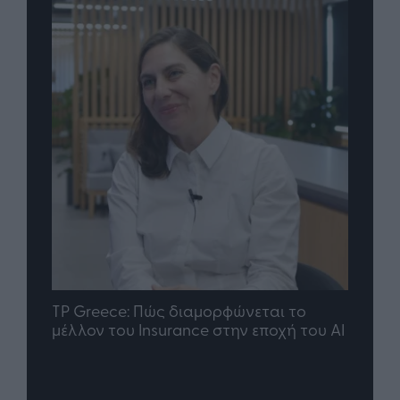
nd.gr
TP Greece: Πώς διαμορφώνεται το
Η ομ
άθε
μέλλον του Insurance στην εποχή του AI
σου 