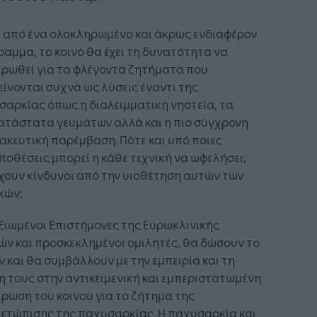
 από ένα ολοκληρωμένο και άκρως ενδιαφέρον
αμμα, το κοινό θα έχει τη δυνατότητα να
ερωθεί για τα φλέγοντα ζητήματα που
ίνονται συχνά ως λύσεις έναντι της
αρκίας όπως η διαλειμματική νηστεία, τα
ατάστατα γευμάτων αλλά και η πιο σύγχρονη
κευτική παρέμβαση. Πότε και υπό ποιες
οθέσεις μπορεί η κάθε τεχνική να ωφελήσει;
ουν κίνδυνοι από την υιοθέτηση αυτών των
κών;
ξιωμένοι Επιστήμονες της Ευρωκλινικής
ν και προσκεκλημένοι ομιλητές, θα δώσουν το
 και θα συμβάλλουν με την εμπειρία και τη
 τους στην αντικειμενική και εμπεριστατωμένη
ρωση του κοινού για το ζήτημα της
μετώπισης της παχυσαρκίας. Η παχυσαρκία και