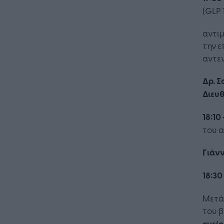
(GLP 
αντι
την ε
αντεν
Δρ. Σ
Διευ
18:10 
του 
Γιάν
18:30
Μετά
του 
ονεί