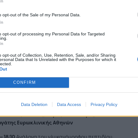
In
τολόγος - Διατροφολόγος, Αντιπρόεδρος
νικού Ιδρύματος Καρδιαγγειακής Υγείας και
o opt-out of the Sale of my Personal Data.
ροφής
In
– 17:30
Διαλειμματική νηστεία: Μία νέα
to opt-out of processing my Personal Data for Targeted
ing.
έγγιση αντιμετώπισης του αυξημένου βάρους
In
ων μεταβολικών νόσων ή άλλη μία «δίαιτα»;
o opt-out of Collection, Use, Retention, Sale, and/or Sharing
ersonal Data that Is Unrelated with the Purposes for which it
ωνσταντίνος Ξένος, Διαιτολόγος –
lected.
Out
ροφολόγος
CONFIRM
 – 17:50
Υποκατάστατα γευμάτων: Ο ρόλος τους
ρύθμιση του βάρους. Αποτελέσματα από την
 τους για δύο δεκαετίες.
Data Deletion
Data Access
Privacy Policy
ταντίνος Χαλκιάς, Ιατρός– Παθολόγος,
ργάτης Ευρωκλινικής Αθηνών
– 18:10
Ανάλογα του γλυκανόμορφου πεπτιδίου