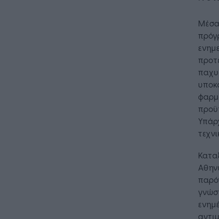
Μέσα
πρόγρ
ενημ
προτε
παχυσ
υποκ
φαρμα
προϋπ
Υπάρχ
τεχνι
Κατα
Αθηνώ
παρόν
γνώση
ενημέ
αντι