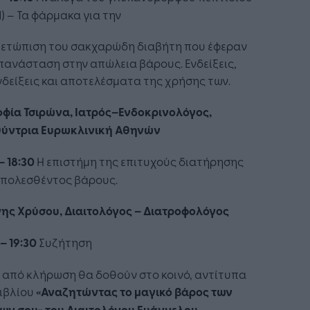
1) – Τα φάρμακα για την
μετώπιση του σακχαρώδη διαβήτη που έφεραν
πανάσταση στην απώλεια βάρους. Ενδείξεις,
δείξεις και αποτελέσματα της χρήσης των.
οφία Τσιρώνα, Ιατρός–Ενδοκρινολόγος,
θύντρια Ευρωκλινική Αθηνών
– 18:30
Η επιστήμη της επιτυχούς διατήρησης
απολεσθέντος βάρους.
νης Χρύσου, Διαιτολόγος – Διατροφολόγος
 – 19:30
Συζήτηση
 από κλήρωση θα δοθούν στο κοινό, αντίτυπα
βιβλίου
«Αναζητώντας το μαγικό βάρος των
ρων σου» του Διαιτολόγου Ευάγγελου