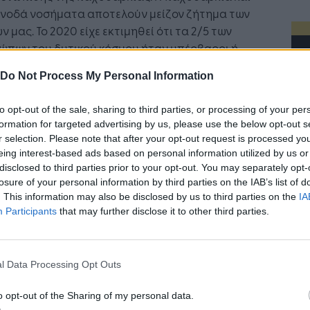
υνοδά νοσήματα αποτελούν μείζον ζήτημα των
ν μας. Το 2020 είχε εκτιμηθεί ότι τα 2/5 των
ώπων του δυτικού κόσμου ήταν υπέρβαροι ή
αρκοι και σύμφωνα με τις προβλέψεις, έως το
Do Not Process My Personal Information
 το ποσοστό αυτό θα αγγίξει το 50%! Η Ελλάδα
ράρει στις πρώτες θέσεις της παιδικής
to opt-out of the sale, sharing to third parties, or processing of your per
αρκίας, στην Ευρώπη και τον κόσμο. Το
formation for targeted advertising by us, please use the below opt-out s
ημα βρίσκεται πια μπροστά μας και η ανάγκη
r selection. Please note that after your opt-out request is processed y
ύσεις είναι επιτακτική.
eing interest-based ads based on personal information utilized by us or
disclosed to third parties prior to your opt-out. You may separately opt-
ροεδρεύσει
ο κος Χάρης Γεωργακάκης
, Κλινικός
losure of your personal information by third parties on the IAB’s list of
. This information may also be disclosed by us to third parties on the
IA
τολόγος -Διατροφολόγος, Αντιπρόεδρος
Participants
that may further disclose it to other third parties.
ικού Ιδρύματος Καρδιαγγειακής Υγείας και
ροφής.
τή Νοημοσύνη: το νέο
Οι προσλήψεις αλλάζουν: To
γικό σύστημα της
Jobfind.gr ως στρατηγικός
ραμμα Ημερίδας
l Data Processing Opt Outs
ησης
«σύμμαχος» για κάθε
επιχείρηση και εργαζόμενο
o opt-out of the Sharing of my personal data.
δρος: Χάρης Γεωργακάκης, Κλινικός