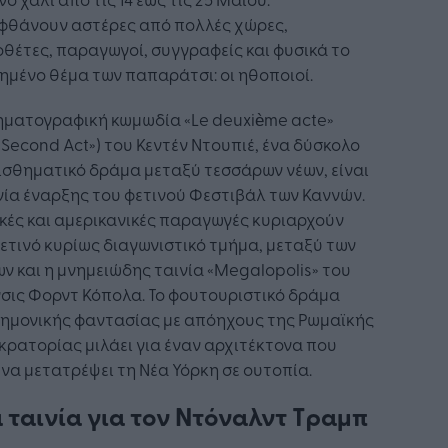
φθάνουν αστέρες από πολλές χώρες,
θέτες, παραγωγοί, συγγραφείς και φυσικά το
μένο θέμα των παπαράτσι: οι ηθοποιοί.
ηματογραφική κωμωδία «Le deuxième acte»
 Second Act») του Κεντέν Ντουπιέ, ένα δύσκολο
σθηματικό δράμα μεταξύ τεσσάρων νέων, είναι
νία έναρξης του φετινού Φεστιβάλ των Καννών.
κές και αμερικανικές παραγωγές κυριαρχούν
ετινό κυρίως διαγωνιστικό τμήμα, μεταξύ των
ν και η μνημειώδης ταινία «Megalopolis» του
σις Φορντ Κόπολα. Το φουτουριστικό δράμα
τημονικής φαντασίας με απόηχους της Ρωμαϊκής
ρατορίας μιλάει για έναν αρχιτέκτονα που
 να μετατρέψει τη Νέα Υόρκη σε ουτοπία.
 ταινία για τον Ντόναλντ Τραμπ