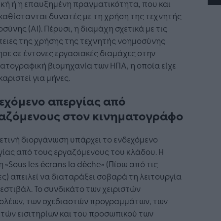
ική ή η επαυξημένη πραγματικότητα, που και
καθίστανται δυνατές με τη χρήση της τεχνητής
σύνης (AI). Πέρυσι, η διαμάχη σχετικά με τις
ειες της χρήσης της τεχνητής νοημοσύνης
σε σε έντονες εργασιακές διαμάχες στην
ατογραφική βιομηχανία των ΗΠΑ, η οποία είχε
αριστεί για μήνες.
εχόμενο απεργίας από
αζόμενους στον κινηματογράφο
ετινή διοργάνωση υπάρχει το ενδεχόμενο
ίας από τους εργαζόμενους του κλάδου. Η
 «Sous les écrans la dèche» (Πίσω από τις
ς) απειλεί να διαταράξει σοβαρά τη λειτουργία
εστιβάλ. Το συνδικάτο των χειριστών
ολέων, των σχεδιαστών προγραμμάτων, των
τών εισιτηρίων και του προσωπικού των