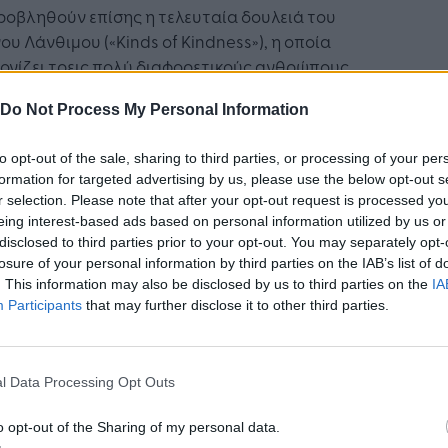
ροβληθούν επίσης η τελευταία δουλειά του
ου Λάνθιμου («Kinds of Kindness»), η οποία
ονίζει τρεις πολύ διαφορετικούς ανθρώπους
ΗΠΑ και η «Emilia Perez» του Ζακ Οντιάρ, μια
Do Not Process My Personal Information
ική κωμωδία για έναν Μεξικανό βαρόνο
τικών που θέλει να αφήσει πίσω του το
to opt-out of the sale, sharing to third parties, or processing of your per
θόν του και να ξεκινήσει μια νέα ζωή ως
formation for targeted advertising by us, please use the below opt-out s
κα. Αλλά και το «The Apprentice», μια ταινία για
r selection. Please note that after your opt-out request is processed y
αριέρα του Ντόναλντ Τραμπ στη Νέα Υόρκη τη
eing interest-based ads based on personal information utilized by us or
τία του 1980, είναι επίσης πιθανό να
disclosed to third parties prior to your opt-out. You may separately opt-
ελκύσει κάποια προσοχή. Ο υπερήρωας της
losure of your personal information by third parties on the IAB’s list of
. This information may also be disclosed by us to third parties on the
IA
l Σεμπάστιαν Σταν υποδύεται τον μελλοντικό
Participants
that may further disclose it to other third parties.
δρο των ΗΠΑ, ενώ η Μαρία Μπακάλοβα, η
ήφια για Όσκαρ ανακάλυψη του «Borat»,
εται τη σύζυγό του Ιβάνα. Τη σκηνοθεσία της
l Data Processing Opt Outs
ας υπογράφει ο Ιρανο-Δανός σκηνοθέτης Αλί
ι («Border»).
o opt-out of the Sharing of my personal data.