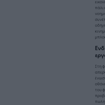
εικον
πάλι 
νοημο
συνέπ
οδήγη
κινημ
μπλοκ
Ενδ
εργ
Στη φ
απεργ
ένωση
οθόνε
του φ
προβ
πωλη