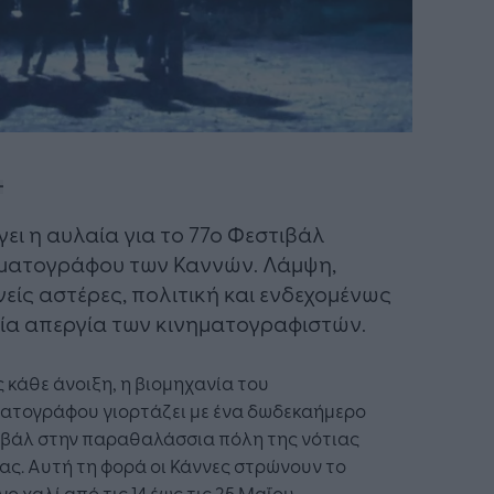
γει η αυλαία για το 77ο Φεστιβάλ
ματογράφου των Καννών. Λάμψη,
νείς αστέρες, πολιτική και ενδεχομένως
μία απεργία των κινηματογραφιστών.
κάθε άνοιξη, η βιομηχανία του
ματογράφου γιορτάζει με ένα δωδεκαήμερο
ιβάλ στην παραθαλάσσια πόλη της νότιας
ας. Αυτή τη φορά oι Κάννες στρώνουν το
νο χαλί από τις 14 έως τις 25 Μαΐου.