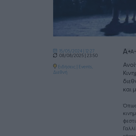
15/05/2024 | 12:27
08/08/2025 | 23:50
Ανοί
Ειδήσεις
|
Events
,
Κινη
Διεθνή
διεθ
και 
Όπως 
κινη
φεστ
Γαλλί
κόκκι