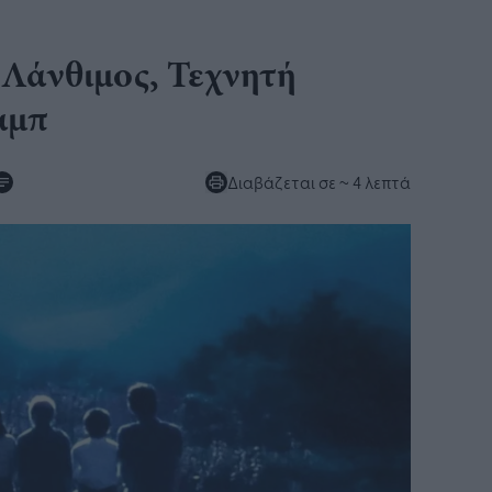
Λάνθιμος, Τεχνητή
αμπ
Διαβάζεται σε
~ 4 λεπτά