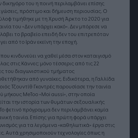
ν δικηγόρο του η ποινή περιλαμβάνει επίσης
γώσεις, πρόστιμο και δήμευση περιουσίας. Ο
λοφ τιμήθηκε με τη Χρυσή Άρκτο το 2020 για
αινία του «Δεν υπάρχει κακό». Δεν μπόρεσε να
άβει το βραβείο επειδή δεν του επιτρεπόταν
γει από το Ιράν εκείνη την εποχή.
που κινδυνεύει να χαθεί μέσα στον καταιγισμό
λας στις Κάννες: μόνο τέσσερις από τις 22
ες του διαγωνιστικού τμήματος
θετήθηκαν από γυναίκες. Ειδικότερα, η Γαλλίδα
ιός Τζουντίθ Γκοντρές παρουσίασε την ταινία
νητή Νοημοσύνη: το νέο
Οι προσλήψεις αλλάζουν: T
ύ μήκους MeToo «Moi aussi», στην οποία
υργικό σύστημα της
Jobfind.gr ως στρατηγικός
ίρησης
«σύμμαχος» για κάθε
ίται την ιστορία των θυμάτων σεξουαλικής
επιχείρηση και εργαζόμενο
 Το φετινό πρόγραμμα δεν περιλαμβάνει καμία
νική ταινία. Επίσης για πρώτη φορά υπάρχει
νισμός για τα λεγόμενα «καθηλωτικά» έργα στις
ς. Αυτά χρησιμοποιούν τεχνολογίες όπως η