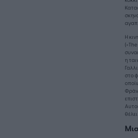
Κατα
σκηνο
αγαπη
Η κιν
(«The
συναι
η ται
Γαλλι
στο φ
οποίω
Φράν
επισ
Αυτοκ
θέλει
Μια