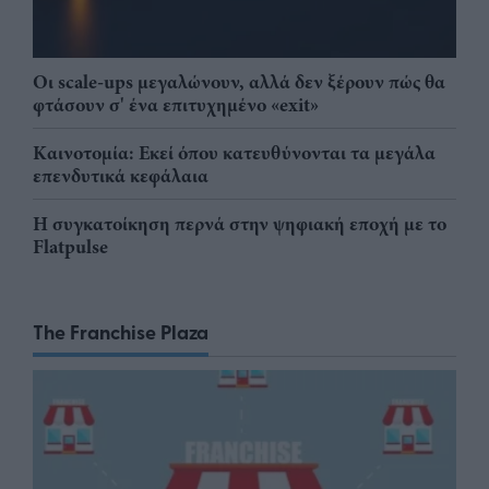
Οι scale-ups μεγαλώνουν, αλλά δεν ξέρουν πώς θα
φτάσουν σ' ένα επιτυχημένο «exit»
Καινοτομία: Εκεί όπου κατευθύνονται τα μεγάλα
επενδυτικά κεφάλαια
Η συγκατοίκηση περνά στην ψηφιακή εποχή με το
Flatpulse
The Franchise Plaza