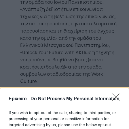
την ομάδα του Ιονίου Πανεπιστημίου,
«Ανάπτυξη δεξιοτήτων επικοινωνίας:
τεχνικές για τη βελτίωση της επικοινωνίας,
την αυτοπαρουσίαση, την αποτελεσματική
παρουσίαση και τη διαχείριση του άγχους
κατά την ομιλία» από την ομάδα του
Ελληνικού Μεσογειακού Πανεπιστημίου,
«Unlock Your Future with AI: Πώς η τεχνητή
vοημοσύνη σε βοηθά να βρεις (και να
κρατήσεις) δουλειά!» από την ομάδα
συμβούλων σταδιοδρομίας της Work
Culture.
Epixeiro -
Do Not Process My Personal Information
If you wish to opt-out of the sale, sharing to third parties, or
processing of your personal or sensitive information for
targeted advertising by us, please use the below opt-out