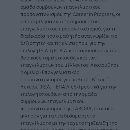
ομάδα συμβούλων επαγγελματικού
προσανατολισμού της Career in Progress, οι
οποίοι μίλησαν για τη σημασία του
επαγγελματικού προσανατολισμού, για τη
διαδικασία που ο μαθητής αναγνωρίζει τις
δεξιότητες και τις κλίσεις του, για την
επιλογή ΓΕ.Λ. ή ΕΠΑ.Λ. και παρουσίασαν τους
βασικούς τομείς σπουδών και των
επαγγελμάτων του μέλλοντος. Ακολούθησε
η ομιλία «Επαγγελματικός
Προσανατολισμός για μαθητές Β΄ και Γ΄
Λυκείου (ΓΕ.Λ. – ΕΠΑ.Λ.), 5+1 μυστικά για την
επιλογή σπουδών» από την ομάδα
συμβούλων επαγγελματικού
προσανατολισμού της LABORA, οι οποίοι
μίλησαν για τα νέα δεδομένα στα
επαγγέλματα με την ταχύτατη εξέλιξη της
τεχνολογίας, για τα «hot» επαγγέλματα της