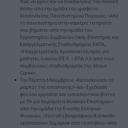
πώς να βρεις και να διεκδικήσεις την ιδανική
θέση» από την ομάδα του γραφείου
διασύνδεσης Πανεπιστημίου Πειραιώς, «Από
το πανεπιστήμιο στην καριέρα: τα πρώτα
σου βήματα» από την ομάδα του
Εργαστηρίου Συμβουλευτικής Επιστήμης και
Επαγγελματικής Σταδιοδρομίας ΕΚΠΑ,
«Επαγγελματικός προσανατολισμός για
μαθητές λυκείου (ΓΕ.Λ. – ΕΠΑ.Λ.)» από τους
σύμβουλους σταδιοδρομίας της About
Career.
Την Πέμπτη 6 Νοεμβρίου: «Κατασκεύασε το
ρομπότ της αποστολής!» και «Σχεδίαση
φύλλου εργασίας και εκπαιδευτικού βίντεο
με ΤΝ για πειράματα Φυσικών Επιστημών»
από την ομάδα της Ένωσης Ελλήνων
Φυσικών, «Σύνταξη βιογραφικού & linkedIn
optimization: ξεχώρισε από το πλήθος» από