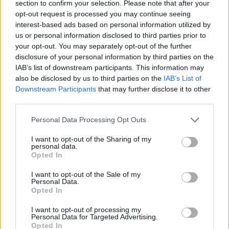
section to confirm your selection. Please note that after your
opt-out request is processed you may continue seeing
interest-based ads based on personal information utilized by
us or personal information disclosed to third parties prior to
your opt-out. You may separately opt-out of the further
disclosure of your personal information by third parties on the
IAB’s list of downstream participants. This information may
also be disclosed by us to third parties on the
IAB’s List of
Downstream Participants
that may further disclose it to other
third parties.
Personal Data Processing Opt Outs
Η επιτυχία του My Gap Feel & Fill Festival 2025 δεν
αποτυπώνεται μόνο στους αριθμούς, αλλά
I want to opt-out of the Sharing of my
personal data.
κυρίως στη δυναμική αλληλεπίδραση μεταξύ
Opted In
επισκεπτών και εκθετών, στο υψηλό επίπεδο των
I want to opt-out of the Sale of my
παρουσιάσεων και στην ουσιαστική συμβολή της
Personal Data.
διοργάνωσης στην εκπαιδευτική ενημέρωση των
Opted In
νέων. Για ακόμη μία χρονιά, το φεστιβάλ απέδειξε
I want to opt-out of processing my
ότι αποτελεί έναν ζωντανό πυρήνα συζήτησης,
Personal Data for Targeted Advertising.
Opted In
γνώσης και δημιουργίας, έναν χώρο όπου οι νέοι