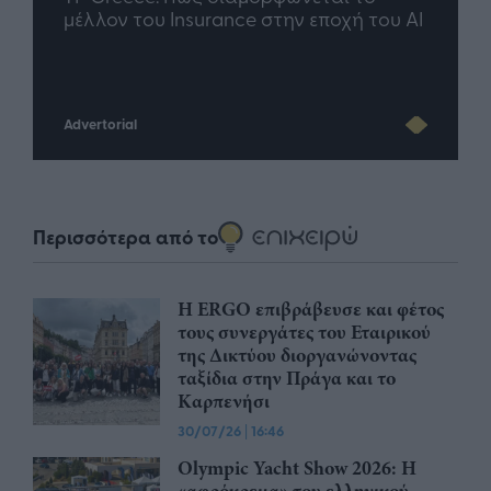
άθε
μέλλον του Insurance στην εποχή του AI
σου 
Advertorial
Περισσότερα από το
Η ERGO επιβράβευσε και φέτος
τους συνεργάτες του Εταιρικού
της Δικτύου διοργανώνοντας
ταξίδια στην Πράγα και το
Καρπενήσι
30/07/26
|
16:46
Olympic Yacht Show 2026: Η
«αφρόκρεμα» του ελληνικού