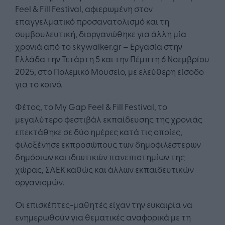
Feel & Fill Festival, αφιερωμένη στον
επαγγελματικό προσανατολισμό και τη
συμβουλευτική, διοργανώθηκε για άλλη μία
χρονιά από το skywalker.gr – Εργασία στην
Ελλάδα την Τετάρτη 5 και την Πέμπτη 6 Νοεμβρίου
2025, στο Πολεμικό Μουσείο, με ελεύθερη είσοδο
για το κοινό.
Φέτος, το My Gap Feel & Fill Festival, το
μεγαλύτερο φεστιβάλ εκπαίδευσης της χρονιάς
επεκτάθηκε σε δύο ημέρες κατά τις οποίες,
φιλοξένησε εκπροσώπους των δημοφιλέστερων
δημόσιων και ιδιωτικών πανεπιστημίων της
χώρας, ΣΑΕΚ καθώς και άλλων εκπαιδευτικών
οργανισμών.
Οι επισκέπτες-μαθητές είχαν την ευκαιρία να
ενημερωθούν για θεματικές αναφορικά με τη