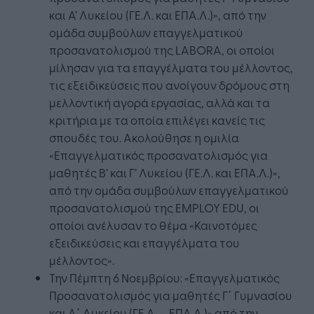
και A’ Λυκείου (ΓΕ.Λ. και ΕΠΑ.Λ.)», από την
ομάδα συμβούλων επαγγελματικού
προσανατολισμού της LABORA, οι οποίοι
μίλησαν για τα επαγγέλματα του μέλλοντος,
τις εξειδικεύσεις που ανοίγουν δρόμους στη
μελλοντική αγορά εργασίας, αλλά και τα
κριτήρια με τα οποία επιλέγει κανείς τις
σπουδές του. Ακολούθησε η ομιλία
«Επαγγελματικός προσανατολισμός για
μαθητές Β’ και Γ’ Λυκείου (ΓΕ.Λ. και ΕΠΑ.Λ.)»,
από την ομάδα συμβούλων επαγγελματικού
προσανατολισμού της EMPLOY EDU, οι
οποίοι ανέλυσαν το θέμα «Καινοτόμες
εξειδικεύσεις και επαγγέλματα του
μέλλοντος».
Την Πέμπτη 6 Νοεμβρίου: «Επαγγελματικός
Προσανατολισμός για μαθητές Γ΄ Γυμνασίου
και Α΄ Λυκείου (ΓΕ.Λ. – ΕΠΑ.Λ.)» από την