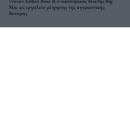
«νονά» Esther Rose & ο οικονομικός δείκτης Big
Mac ως εργαλείο μέτρησης της αγοραστικής
δύναμης
Αριθμός Πιστοποίησης