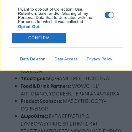
μπορούν να διερευνήσουν, να εμπνευστούν και
I want to opt-out of Collection, Use,
Retention, Sale, and/or Sharing of my
να χαράξουν τα επόμενα βήματά τους με
Personal Data that Is Unrelated with the
αυτοπεποίθηση.
Purposes for which it was collected.
Opted Out
H διοργάνωση του My Gap Feel & Fill Festival
CONFIRM
πραγματοποιήθηκε με την πολύτιμη συμβολή
των:
Data Deletion
Data Access
Privacy Policy
Χώρος Φιλοξενίας:
ΠΟΛΕΜΙΚΟ ΜΟΥΣΕΙΟ
ΑΘΗΝΩΝ
Υποστηρικτές:
GAME TREE, EUCLIDES.AI
Food & Drink Partners:
WOWCHI, L’
ARTIGIANO, YOGREEN, ΓΕΡΑΝΙ ΑΝΑΨΥΚΤΙΚΑ
Product Sponsors:
ΜΑΣΟΥΤΗΣ, COPY-
CORNER.GR
Δωροθέτες:
ΕΚΠΑ EΡΓΑΣΤΗΡΙΟ
ΣΥΜΒΟΥΛΕΥΤΙΚΗΣ ΕΠΙΣΤΗΜΗΣ ΚΑΙ
ΕΠΑΓΓΕΛΜΑΤΙΚΗΣ ΣΤΑΔΙΟΔΡΟΜΙΑΣ, EMPLOY