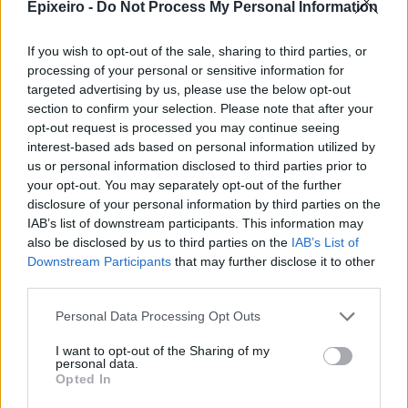
της Δικτύου διοργανώνοντας
Epixeiro -
Do Not Process My Personal Information
ταξίδια στην Πράγα και το
Καρπενήσι
If you wish to opt-out of the sale, sharing to third parties, or
processing of your personal or sensitive information for
30/07/26
|
16:46
targeted advertising by us, please use the below opt-out
Olympic Yacht Show 2026: Η
section to confirm your selection. Please note that after your
«αφρόκρεμα» του ελληνικού
opt-out request is processed you may continue seeing
yachting δίνει ραντεβού στο
interest-based ads based on personal information utilized by
Λαύριο, το τετραήμερο 15-18
us or personal information disclosed to third parties prior to
Οκτωβρίου 2026
your opt-out. You may separately opt-out of the further
30/07/26
|
16:34
disclosure of your personal information by third parties on the
IAB’s list of downstream participants. This information may
ENTERPRISE GREECE και
also be disclosed by us to third parties on the
IAB’s List of
ΣΕΠΕΕ ένωσαν δυνάμεις για την
Downstream Participants
that may further disclose it to other
προώθηση των εξαγωγών
third parties.
ένδυσης – κλωστοϋφαντουργίας
30/07/26
|
13:16
Personal Data Processing Opt Outs
I want to opt-out of the Sharing of my
Η νέα ευρωπαϊκή έκθεση για την
personal data.
ψηφιακή υγεία ανοίγει τις πύλες
Opted In
της στο Βερολίνο από τις 26 έως