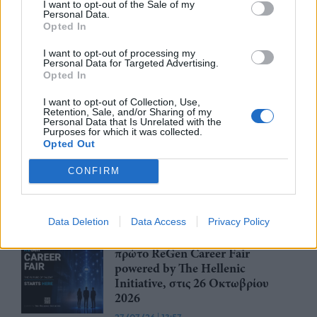
τις 28 Οκτωβρίου
I want to opt-out of the Sale of my
Personal Data.
29/07/26
|
15:21
Opted In
Η ena athletics συνεργάζεται με
I want to opt-out of processing my
Personal Data for Targeted Advertising.
το ΣΠΑΡΤΑΘΛΟΝ
Opted In
29/07/26
|
12:23
I want to opt-out of Collection, Use,
Retention, Sale, and/or Sharing of my
Personal Data that Is Unrelated with the
Purposes for which it was collected.
Έως την Παρασκευή 31 Ιουλίου
Opted Out
2026 οι κρατήσεις Early Bird για
CONFIRM
συμμετοχή στην EUROVINO
2027
28/07/26
|
15:14
Data Deletion
Data Access
Privacy Policy
Το ReGeneration παρουσιάζει το
πρώτο ReGen Career Fair
powered by The Hellenic
Initiative, στις 26 Οκτωβρίου
2026
27/07/26
|
13:57