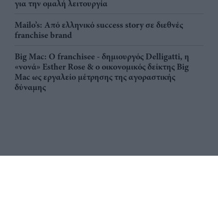
για την ομαλή λειτουργία
Mailo’s: Από ελληνικό success story σε διεθνές
franchise brand
Big Mac: Ο franchisee - δημιουργός Delligatti, η
«νονά» Esther Rose & ο οικονομικός δείκτης Big
Mac ως εργαλείο μέτρησης της αγοραστικής
δύναμης