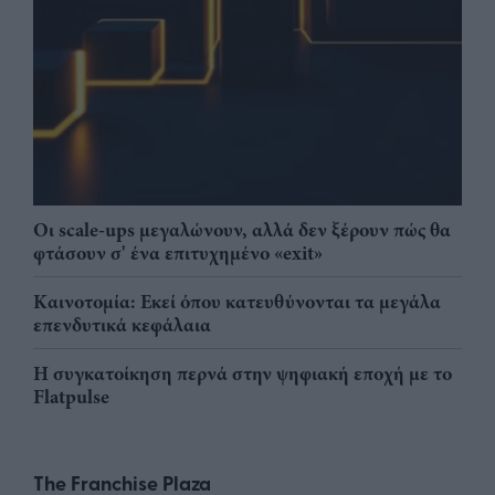
Οι scale-ups μεγαλώνουν, αλλά δεν ξέρουν πώς θα
φτάσουν σ' ένα επιτυχημένο «exit»
Καινοτομία: Εκεί όπου κατευθύνονται τα μεγάλα
επενδυτικά κεφάλαια
Η συγκατοίκηση περνά στην ψηφιακή εποχή με το
Flatpulse
The Franchise Plaza