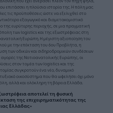
λονίκη που έχει ανεβάσει πλέον τον πήχη ψηλά,
που επιτάσσει η πλούσια ιστορία της. Η πόλη μας
όλες τις προϋποθέσεις ώστε να εξελιχθεί στο
τικότερο εξαγωγικό και διαμετακομιστικό
ο της ευρύτερης περιοχής, σε μια πραγματική
πολη των logistics και της εξωστρέφειας στη
ανατολική Ευρώπη. Η μέγιστη αξιοποίηση του
ιού με την επέκταση του 6ου Προβλήτα, η
χυση των οδικών και σιδηροδρομικών συνδέσεων
ς αγορές της Νοτιοανατολικής Ευρώπης, οι
ύσεις στον τομέα των logistics και της
τομίας συγκροτούν ένα νέο, δυναμικό
τυξιακό οικοσύστημα που θα ωφελήσει όχι μόνο
όλη, αλλά και ολόκληρη τη βόρεια Ελλάδα.
ξωστρέφεια αποτελεί τη φυσική
κταση της επιχειρηματικότητας της
ιας Ελλάδας»