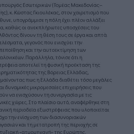
υπουργός Εσωτερικών (Τομέας Μακεδονίας–
ς), κ. Κώστας Γκιουλέκας, στον χαιρετισμό που
υνε, υπογράμμισε η πόλη έχει πλέον αλλάξει
α, καθώς οι ανεκπλήρωτες υποσχέσεις του
θόντος δίνουν τη θέση τους σε έργα και απτά
λέσματα, γεγονός που ενισχύει την
πεποίθηση και την αυτοεκτίμηση των
λονικέων. Παράλληλα, τόνισε ότι η
ρέφεια αποτελεί τη φυσική προέκταση της
ιρηματικότητας της Βόρειας Ελλάδας,
μαίνοντας πως η Ελλάδα διαθέτει τόσο μεγάλες
αι δυναμικές μικρομεσαίες επιχειρήσεις που
ύν να ενισχύσουν τη συνεργασία με τις
νικές χώρες. Στο πλαίσιο αυτό, αναφέρθηκε στη
νική περιοδεία εξωστρέφειας που υλοποιείται
όχο την ενίσχυση των διασυνοριακών
γασιών και τη μετατροπή της περιοχής σε
τυξιακή «ατμομηχανή» της Ευρώπης,