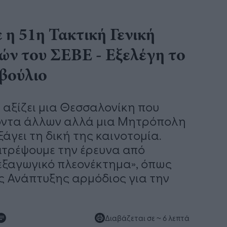
η 51η Τακτική Γενική
ών του ΣΕΒΕ - Εξελέγη το
μβούλιο
ς αξίζει μια Θεσσαλονίκη που
ϊόντα άλλων αλλά μια Μητρόπολη
ξάγει τη δική της καινοτομία.
τατρέψουμε την έρευνα από
εξαγωγικό πλεονέκτημα», όπως
 Ανάπτυξης αρμόδιος για την
Διαβάζεται σε
~ 6 λεπτά