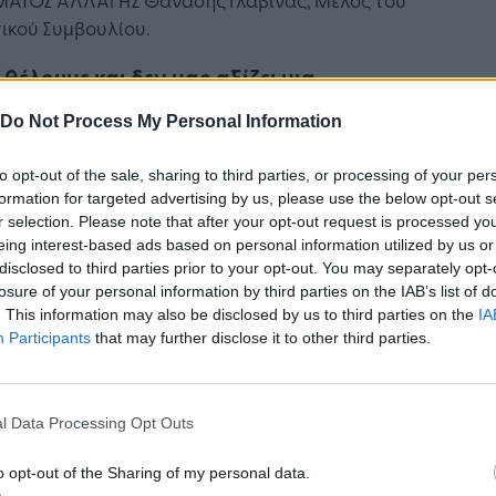
ικού Συμβουλίου.
 θέλουμε και δεν μας αξίζει μια
αλονίκη που απλώς θα διακινεί
Do Not Process My Personal Information
ϊόντα άλλων»
to opt-out of the sale, sharing to third parties, or processing of your per
υπουργός Ανάπτυξης αρμόδιος για την Έρευνα
formation for targeted advertising by us, please use the below opt-out s
Καινοτομία, Σταύρος Καλαφάτης, αναφέρθηκε
r selection. Please note that after your opt-out request is processed y
έα αναπτυξιακή ταυτότητα της πόλης, την
eing interest-based ads based on personal information utilized by us or
ιξη μεγάλων έργων (6ος προβλήτας ΟΛΘ,
disclosed to third parties prior to your opt-out. You may separately opt-
ιρηματικό Πάρκο Γκόνου, Σιδηροδρομικές
losure of your personal information by third parties on the IAB’s list of
νδέσεις) και συγκεκριμένα χρηματοδοτικά
. This information may also be disclosed by us to third parties on the
IA
Participants
that may further disclose it to other third parties.
εία όπως τα 2,9 δισ. ευρώ επιχειρηματικής
ότητας, που είναι το συνολικό ποσό που έχει
τευθεί από το 2019 μέχρι σήμερα αποκλειστικά
l Data Processing Opt Outs
επιχειρήσεις της Θεσσαλονίκης μέσω ΕΣΠΑ,
ίου Ανάκαμψης και Ελληνικής Αναπτυξιακής
o opt-out of the Sharing of my personal data.
ζας. «Δεν θέλουμε και δεν μας αξίζει μια