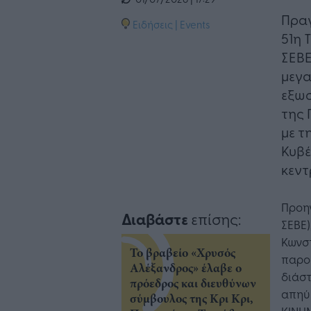
Πραγ
Ειδήσεις
|
Events
51η 
ΣΕΒΕ
μεγα
εξωσ
της 
με τ
Κυβέ
κεντ
Προηγ
Διαβάστε
επίσης:
ΣΕΒΕ)
Κωνσ
Το βραβείο «Χρυσός
παρου
Αλέξανδρος» έλαβε ο
διάστ
πρόεδρος και διευθύνων
απηύ
σύμβουλος της Κρι Κρι,
ΚΙΝΗ