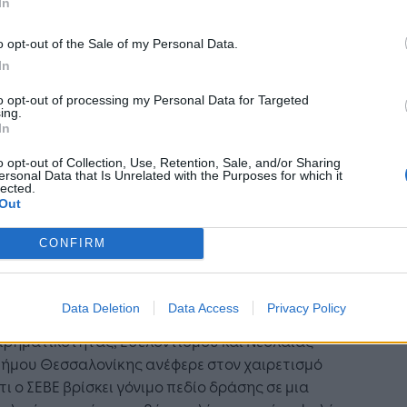
In
αλονίκη που απλώς θα διακινεί προϊόντα άλλων
μια Μητρόπολη που θα παράγει και θα εξάγει
o opt-out of the Sale of my Personal Data.
κή της καινοτομία. Στόχος μας είναι να
In
τρέψουμε την έρευνα από ακαδημαϊκή δαπάνη
to opt-out of processing my Personal Data for Targeted
αγωγικό πλεονέκτημα», υπογράμμισε ο κ.
ing.
φάτης.
In
όλη μας έχει όλες τις προϋποθέσεις
o opt-out of Collection, Use, Retention, Sale, and/or Sharing
ersonal Data that Is Unrelated with the Purposes for which it
 να εξελιχθεί στο σημαντικότερο
lected.
Out
ωγικό και διαμετακομιστικό κέντρο της
τερης περιοχής»
CONFIRM
νοικτό μέρος της Συνέλευσης, ο εκπρόσωπος
δημάρχου Θεσσαλονίκης, Σπύρος Τζελέπης,
Data Deletion
Data Access
Privacy Policy
δήμαρχος Καινοτομίας, Νεοφυούς
ιρηματικότητας, Εθελοντισμού και Νεολαίας
Δήμου Θεσσαλονίκης ανέφερε στον χαιρετισμό
τι ο ΣΕΒΕ βρίσκει γόνιμο πεδίο δράσης σε μια