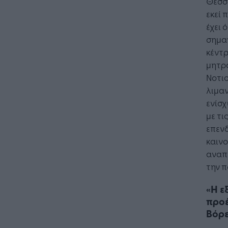
Θεσσα
εκεί 
έχει 
σημαν
κέντρ
μητρό
Νοτιο
λιμαν
ενίσ
με τι
επενδ
καινο
αναπ
την π
«Η ε
προέ
Βόρε