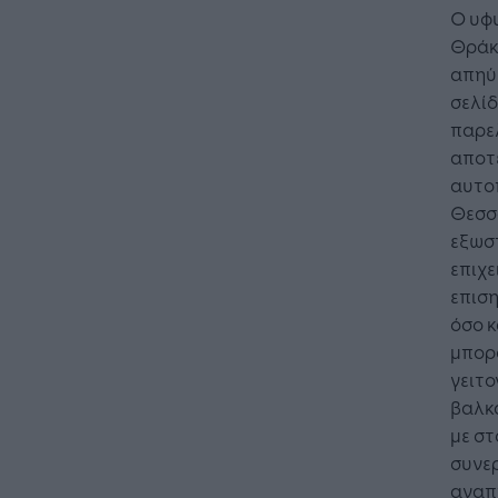
Ο υφ
Θράκη
απηύθ
σελίδ
παρελ
αποτε
αυτο
Θεσσα
εξωστ
επιχε
επιση
όσο κ
μπορο
γειτο
βαλκα
με στ
συνερ
αναπ