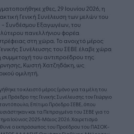
ματοποιήθηκε χθες, 29 Ιουνίου 2026, η
Τακτική Γενική Συνέλευση των μελών του
 - Συνδέσμου Εξαγωγέων, του
λύτερου πανελλήνιου φορέα
τρέφειας στη χώρα. Το ανοιχτό μέρος
Γενικής Συνέλευσης του ΣΕΒΕ έλαβε χώρα
η συμμετοχή του αντιπροέδρου της
ρνησης, Κωστή Χατζηδάκη, ως
ρικού ομιλητή.
ήθηκε το κλειστό μέρος (μόνο για τα μέλη του
, με Πρόεδρο της Γενικής Συνέλευσης τον Γεώργιο
ταντόπουλο, Επίτιμο Πρόεδρο ΣΕΒΕ, όπου
σιάστηκαν και τα Πεπραγμένα του ΣΕΒΕ για το
ημα Ιούνιος 2025-Μάιος 2026. Χαιρετισμό
θυνε ο εκπρόσωπος του Προέδρου του ΠΑΣΟΚ-
ΜΑΤΟΣ ΑΛΛΑΓΗΣ Θανάσης Γλαβίνας, Μέλος του